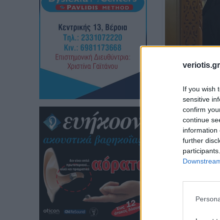
veriotis.gr
If you wish 
sensitive in
confirm you
continue se
information 
further disc
participants
Downstream 
Persona