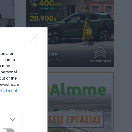
sonal or
ection to
ou may
 personal
out of the
 downstream
B’s List of