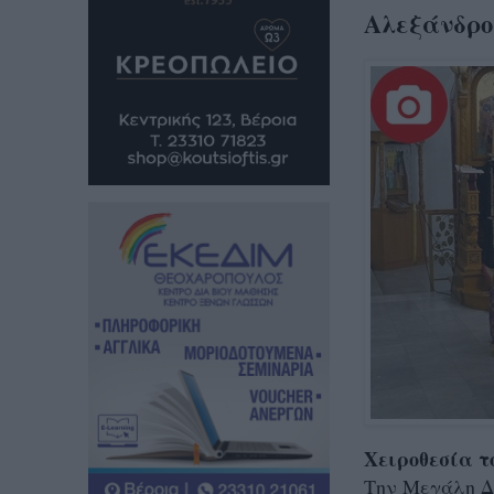
Αλεξάνδρο
Χειροθεσία 
Την Μεγάλη Δ