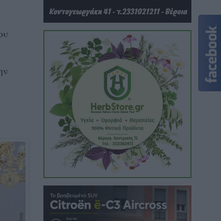
ου
ην