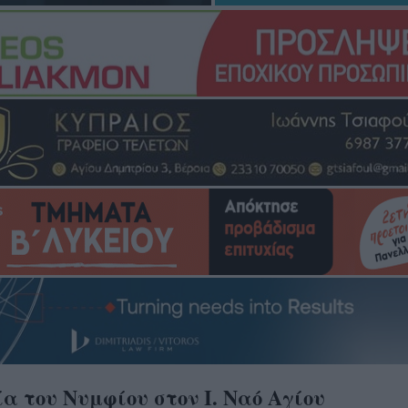
α του Νυμφίου στον Ι. Ναό Αγίου