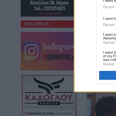
I want t
Opted 
I want t
FOLLOW US
Opted 
I want 
Advertis
Opted 
I want t
of my P
was col
Opted 