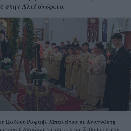
υ στην Αλεξάνδρεια
του Παύλου Ραφαήλ Μπαλάτσα σε Αναγνώστη
ευτέρα 6 Απριλίου το απόγευμα ο Σεβασμιώτατος