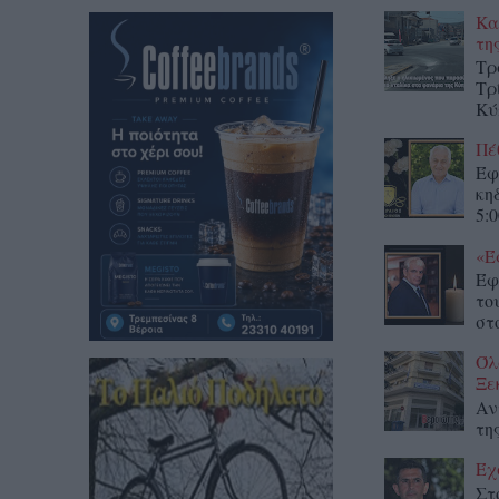
Κα
τη
Τρ
Τρ
Κύ
Πέ
Έφ
κη
5:0
«Έ
Έφ
το
στο
Όλ
Ξε
Αν
τη
Έχ
Στ