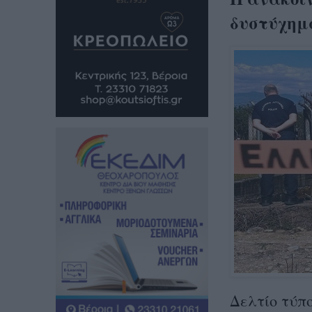
δυστύχημ
Δελτίο τύπ