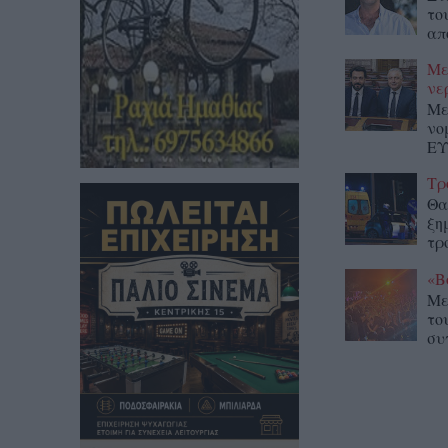
το
απ
Με
νε
Με
νο
ΕΥ
Τρ
Θα
ξη
τρ
«Β
Με
το
συ