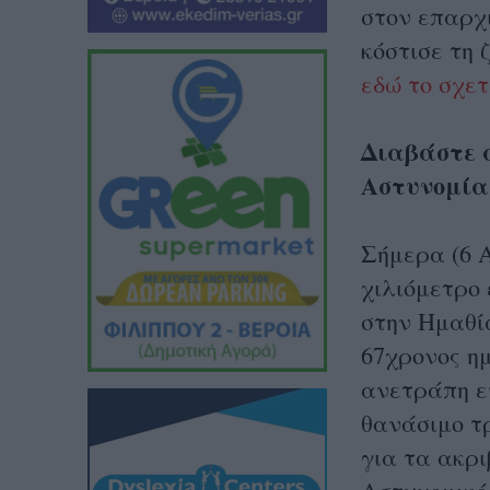
στον επαρχ
κόστισε τη 
εδώ το σχε
Διαβάστε 
Αστυνομία
Σήμερα (6 Α
χιλιόμετρο
στην Ημαθία
67χρονος ημ
ανετράπη ε
θανάσιμο τ
για τα ακρι