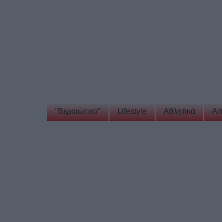
"Βεροιώτικα"
Lifestyle
Αθλητικά
Απ