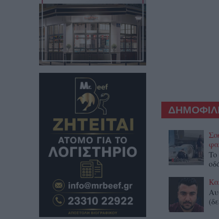
ΔΗΜΟΦΙΛΕ
Σο
φα
To
οδ
Κα
Αυ
(δε