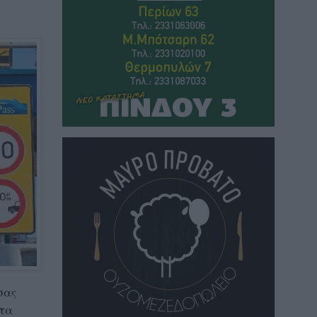
σας
ητα