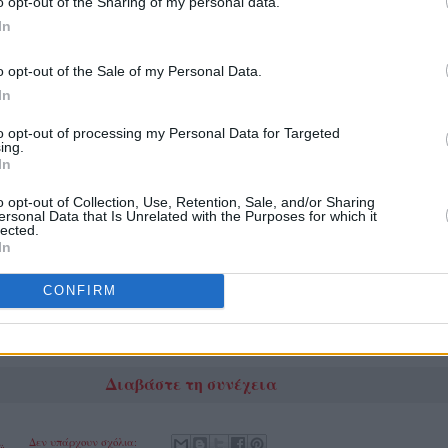
o opt-out of the Sharing of my personal data.
In
o opt-out of the Sale of my Personal Data.
In
to opt-out of processing my Personal Data for Targeted
ing.
In
o opt-out of Collection, Use, Retention, Sale, and/or Sharing
ersonal Data that Is Unrelated with the Purposes for which it
lected.
In
ερο πλαίσιο ελέγχων στις αγροτικές ενισχύσεις έθεσε
CONFIRM
ΑΔΕ με τη λειτουργία της πλατφόρμας myAGRO,
Διαβάστε τη συνέχεια
.
Δεν υπάρχουν σχόλια: