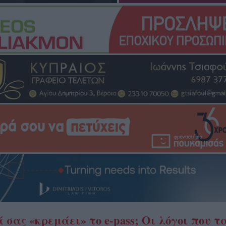
 σας «κρεμάει» το e-pass; Οι λόγοι που τ