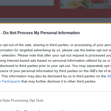
οιείο «ΑΛΜΜΕ ΑΕ» με έδρα την Κουλούρα Βέροιας
τά για την καλοκαιρινή παραγωγική περίοδο 2026
 -
Do Not Process My Personal Information
Διαβάστε τη συνέχεια
to opt-out of the sale, sharing to third parties, or processing of your per
formation for targeted advertising by us, please use the below opt-out s
r selection. Please note that after your opt-out request is processed y
.
Δεν υπάρχουν σχόλια:
eing interest-based ads based on personal information utilized by us or
disclosed to third parties prior to your opt-out. You may separately opt-
losure of your personal information by third parties on the IAB’s list of
 ενισχύσεις: Ψηφιακό μπλόκο σε «μαϊμού
. This information may also be disclosed by us to third parties on the
IA
Participants
that may further disclose it to other third parties.
αι ανύπαρκτα κοπάδια
l Data Processing Opt Outs