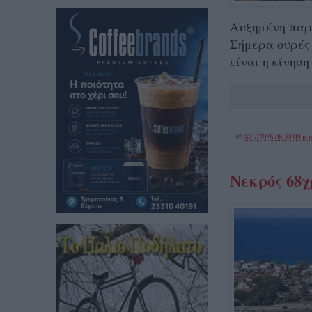
Αυξημένη παρα
Σήμερα ουρές 
είναι η κίνηση
@
8/07/2026 06:30:00 μ.μ
Νεκρός 68χ