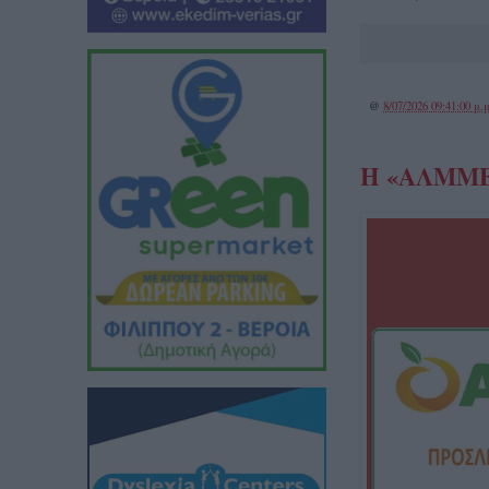
@
8/07/2026 09:41:00 μ.μ
Η «ΑΛΜΜΕ 