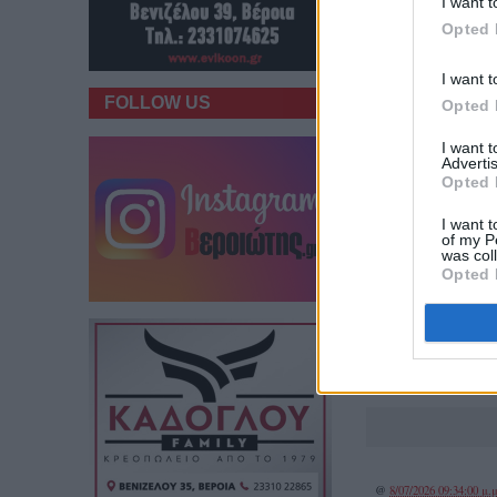
I want t
Opted 
I want t
FOLLOW US
Opted 
I want 
Advertis
Opted 
I want t
of my P
was col
Opted 
Νέο, αυστηρότ
εφαρμογή η Α
βάζοντας
@
8/07/2026 09:34:00 μ.μ