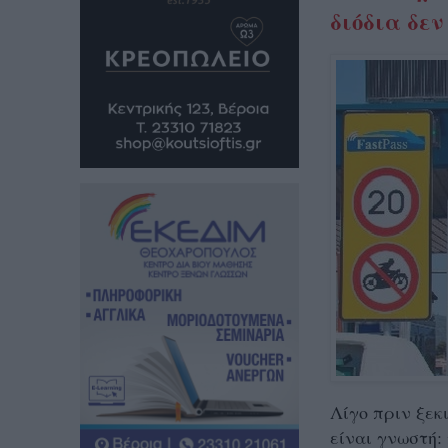
διόδια δεν
Λίγο πριν ξεκι
είναι γνωστή: