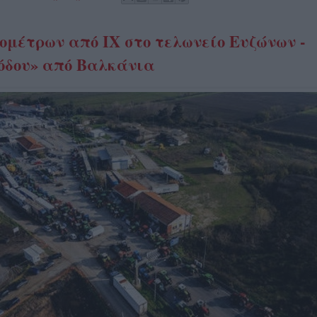
ομέτρων από ΙΧ στο τελωνείο Ευζώνων -
όδου» από Βαλκάνια