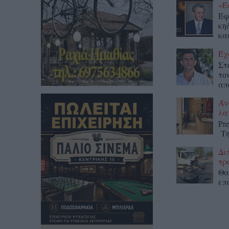
«Έ
Έφ
κη
κα
Έχ
Στ
το
απ
Άν
λα
Pr
Τη
Δι
τρ
Θα
επ