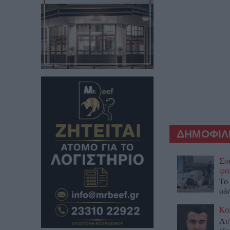
ΔΗΜΟΦΙΛΕ
Σο
φα
To
οδ
Κα
Αυ