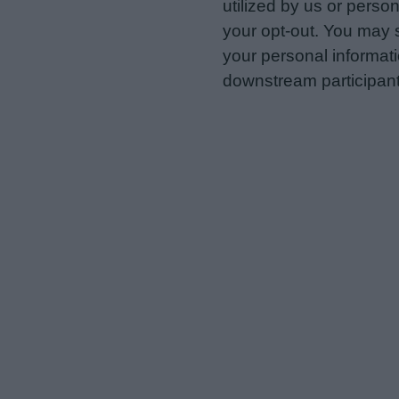
utilized by us or person
your opt-out. You may s
your personal informatio
downstream participant
us to third parties on t
may further disclose it t
Personal Data Processing 
I want to opt-out of the Sh
Opted In
I want to opt-out of the Sa
Opted In
I want to opt-out of proce
Advertising.
Opted In
I want to opt-out of Collec
of my Personal Data that Is
was collected.