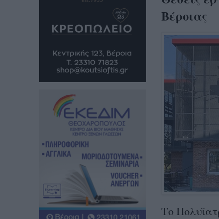
Βέροιας
Το Πολυϊατ