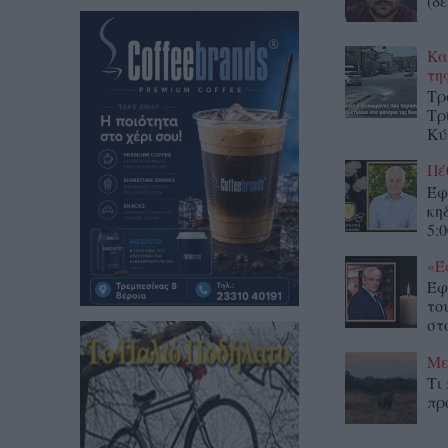
(δε
Κα
τη
Τρ
Τρ
Κύ
Πέ
Έφ
κη
5:0
«Έ
Έφ
το
στο
Με
Τι
πρ