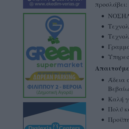
προσλάβει:
ΝΟΣΗΛΕ
Τεχνολ
Τεχνολ
Γραμμα
Υπηρεσ
Απαιτούμε
Άδεια 
Βεβαίω
Καλή γ
Πολύ κ
Προϋπη