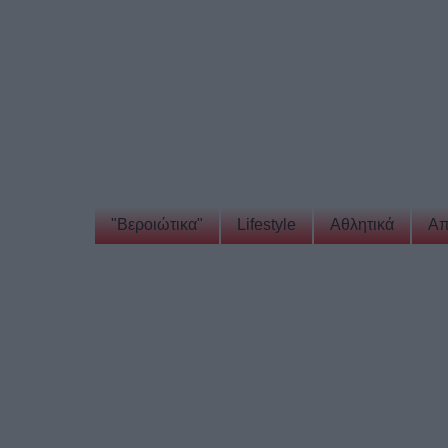
"Βεροιώτικα"
Lifestyle
Αθλητικά
Απ