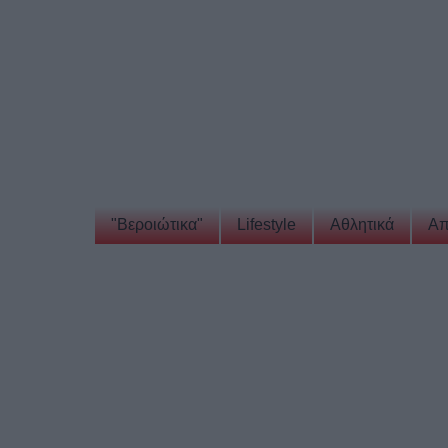
"Βεροιώτικα"
Lifestyle
Αθλητικά
Απ