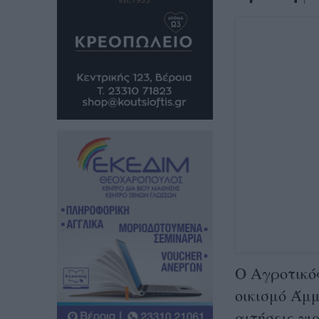
O Αγροτικό
οικισμό Άμμ
αιτήσεις γ