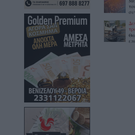
Με
το
συ
Δι
τρ
Θα
επ