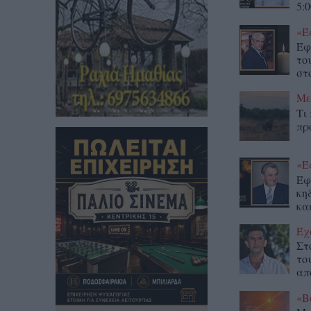
5:0
«Έ
Έφ
το
στο
Με
Τι
πρ
«Έ
Έφ
κη
κα
Έχ
Στ
το
απ
«Β