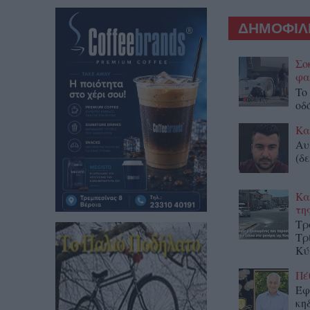
ΔΗΜΟΦΙΛΕ
Σο
φα
To
οδ
Κα
Αυ
(δε
Κα
τη
Τρ
Τρ
Κύ
Πέ
Έφ
κη