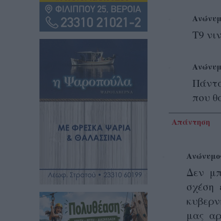
Ανώνυμ
Τ9 νι
Ανώνυμ
Πάντα
που θ
Απάντηση
Ανώνυμο
Δεν μπ
σχέση 
κυβερν
μας αρ