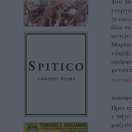
Τον Βε
ενεργε
γενικώ
όλα το
αυτών 
Μαρία 
υψηλή
αμόρφ
μεταπτ
Απάντησ
Ανώνυμο
Πριν α
) πήγε
μαζεύτ