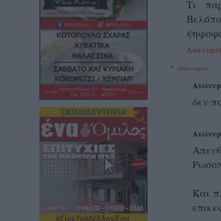
Τι πα
Βελόπ
ψηφοφόρ
Απάντησ
Απαντήσεις
Ανώνυμ
δεν π
Ανώνυμ
Απευ
Ρωσοπ
Και π
επικε