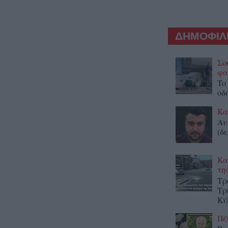
ΔΗΜΟΦΙΛΕ
Σο
φα
To
οδ
Κα
Αυ
(δε
Κα
τη
Τρ
Τρ
Κύ
Πέ