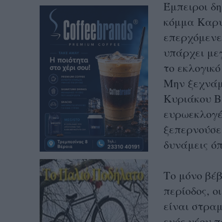
Έμπειροι δ
κόμμα Καρυ
επερχόμενες
υπάρχει με
το εκλογικ
Μην ξεχνάμ
Κυριάκου Β
ευρωεκλογέ
ξεπερνούσε
δυνάμεις ό
Το μόνο βέβ
περίοδος, ο
είναι στρα
ενός νέου 