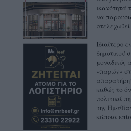
ικανότητά τ
να παρουσι
στελεχωθεί
Ιδιαίτερο 
δημοτικού σ
μοναδικός α
«παρών» στ
απαρατήρητ
καθώς το ό
πολιτικά πη
της Ημαθία
κάποια επί