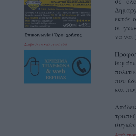
σε ολ
Δημαρχ
εκτός 
οι γνω
να'ναι )
Επικοινωνία / Όροι χρήσης
Διαβαστε αναλυτικά εδώ
Προφα
θυμάτ
πολιτι
που έδ
και πως
Απόδει
τραπεζ
συγκέντ
Απάντησ