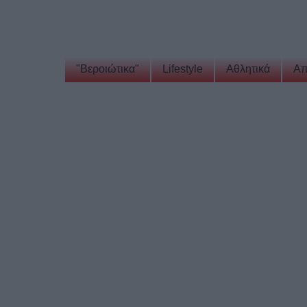
"Βεροιώτικα"
Lifestyle
Αθλητικά
Απ