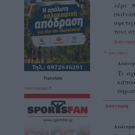
λέμε π
σκάνδ
σφετερ
τους σ
Απάντησ
Απαντήσεις
Ανώνυμ
Τι σχ
Translate
κάποι
Select Language
▼
σημασ
Απάντηση
Ανώνυμο