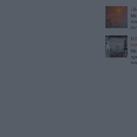
«Β
Με
το
συ
Η 
κα
Με
πρ
το