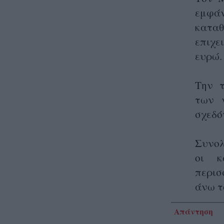
εμφά
κατα
επιχε
ευρώ.
Την τ
των 
σχεδό
Συνολ
οι κ
περισ
άνω τ
Απάντηση