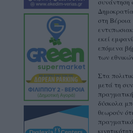
συνάντηση 
Δημοκρατία
στη Βέροια
εντυπωσιακ
εκεί εμφαν
επόμενα βή
των εθνικώ
Στα πολιτι
μετά τη συν
πραγματική
δύσκολα μπ
θεωρούν ότι
πραγματικό
κινητικότη