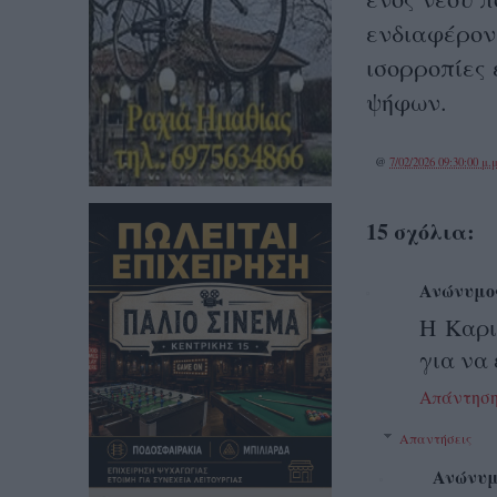
ενδιαφέρον,
ισορροπίες
ψήφων.
@
7/02/2026 09:30:00 μ.μ
15 σχόλια:
Ανώνυμο
Η Καρι
για να
Απάντησ
Απαντήσεις
Ανώνυμ