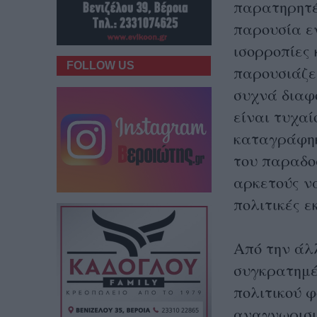
παρατηρητές
παρουσία εν
ισορροπίες
FOLLOW US
παρουσιάζε
συχνά διαφ
είναι τυχαί
καταγράφηκ
του παραδοσ
αρκετούς ν
πολιτικές ε
Από την άλ
συγκρατημέν
πολιτικού φ
αναγνωρισι