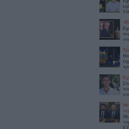
Έφ
κη
5:0
«Έ
Έφ
το
στο
Τρ
Θα
ξη
τρ
Έχ
Στ
το
απ
Με
νε
Με
νο
ΕΥ