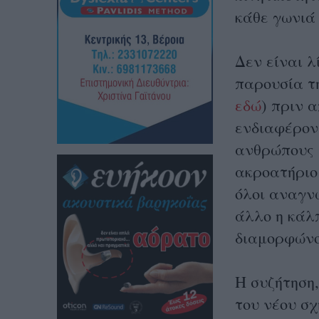
κάθε γωνιά
Δεν είναι λ
παρουσία τ
εδώ
)
πριν α
ενδιαφέρον,
ανθρώπους 
ακροατήριο
όλοι αναγν
άλλο η κάλπ
διαμορφώνο
Η συζήτηση,
του νέου σχ