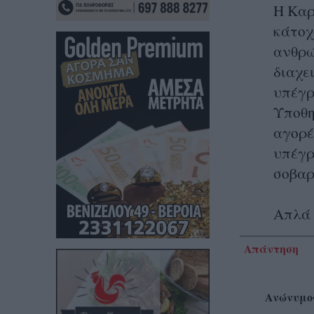
Η Καρ
κάτο
ανθρώ
διαχε
υπέγρ
Υποθη
αγορέ
υπέγρ
σοβαρ
Απλά 
Απάντηση
Ανώνυμο