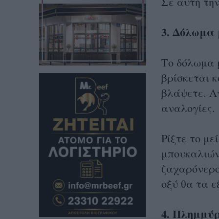
Σε αυτή τη
3. Δόλωμα 
Το δόλωμα μ
βρίσκεται κ
βλάψετε. Αν
αναλογίες.
Ρίξτε το με
μπουκαλιών,
ζαχαρόνερο
οξύ θα τα ε
4. Πλημμύ