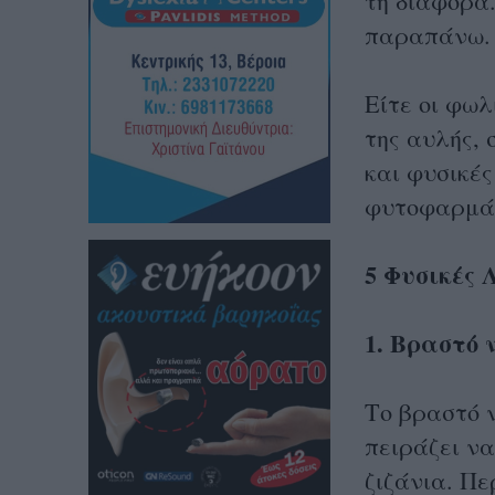
τη διαφορά.
παραπάνω.
Είτε οι φωλ
της αυλής,
και φυσικές
φυτοφαρμά
5 Φυσικές
1. Βραστό 
Το βραστό 
πειράζει ν
ζιζάνια. Πε