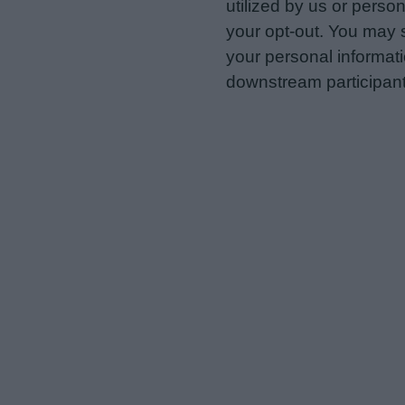
utilized by us or person
your opt-out. You may s
your personal informatio
downstream participant
us to third parties on t
may further disclose it t
Personal Data Processing 
I want to opt-out of the Sh
Opted In
I want to opt-out of the Sa
Opted In
I want to opt-out of proce
Advertising.
Opted In
I want to opt-out of Collec
of my Personal Data that Is
was collected.