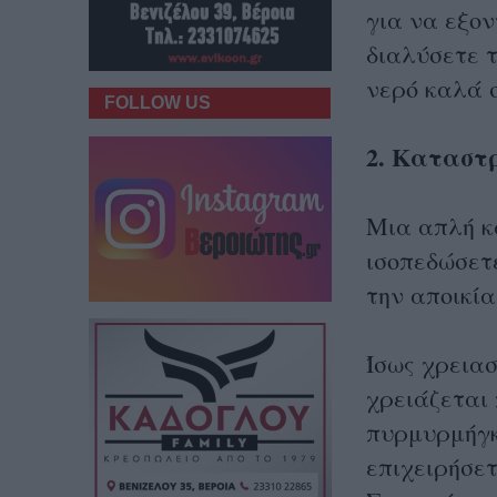
για να εξο
διαλύσετε τ
νερό καλά 
FOLLOW US
2. Καταστ
Μια απλή κ
ισοπεδώσετ
την αποικία
Ίσως χρεια
χρειάζεται
πυρμυρμήγκ
επιχειρήσετ