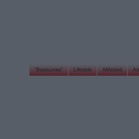
"Βεροιώτικα"
Lifestyle
Αθλητικά
Απ