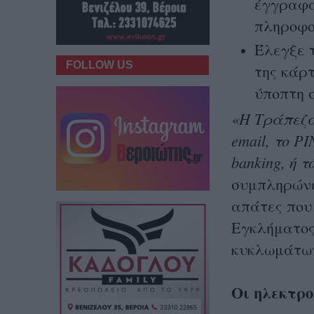
έγγραφα
πληροφο
Έλεγξε τ
FOLLOW US
της κάρ
ύποπτη 
«Η Τράπεζα
email, το P
banking, ή 
συμπληρώνει
απάτες που
Εγκλήματος
κυκλωμάτω
Οι ηλεκτρο