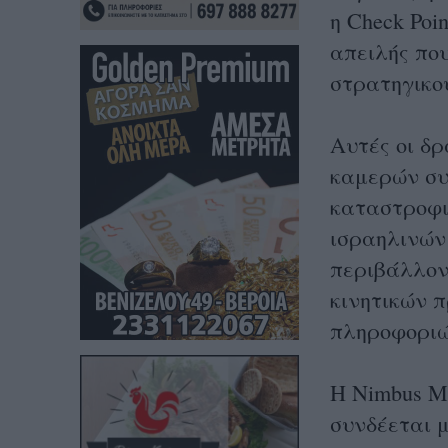
η Check Poi
απειλής που
στρατηγικο
Αυτές οι δ
καμερών συ
καταστροφι
ισραηλινών
περιβάλλον
κινητικών 
πληροφοριώ
Η Nimbus Ma
συνδέεται μ