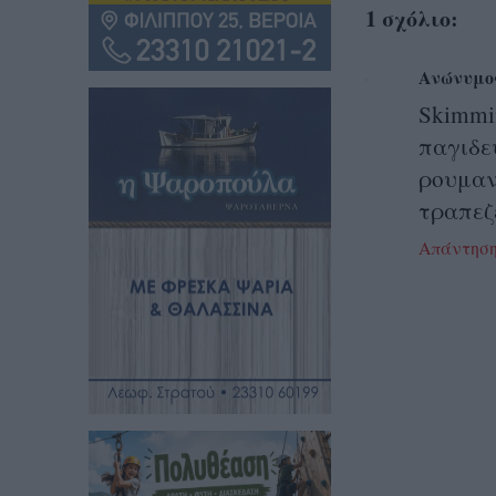
1 σχόλιο:
Ανώνυμο
Skimm
παγιδε
ρουμα
τραπεζ
Απάντησ