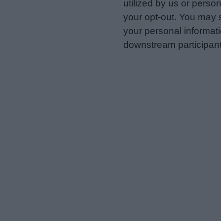
utilized by us or person
your opt-out. You may s
your personal informatio
downstream participant
us to third parties on t
may further disclose it t
Personal Data Processing 
I want to opt-out of the Sh
Opted In
I want to opt-out of the Sa
Opted In
I want to opt-out of proce
Advertising.
Opted In
I want to opt-out of Collec
of my Personal Data that Is
was collected.