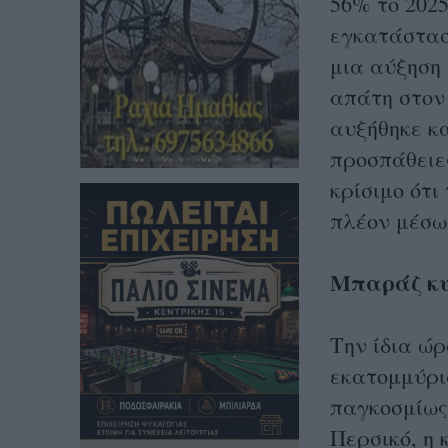
56% το 202
εγκατάσταση
μια αύξηση 
απάτη στον
αυξήθηκε κα
προσπάθειε
κρίσιμο ότι
πλέον μέσω
Μπαράζ κυ
Την ίδια ώρ
εκατομμύρια
παγκοσμίως
Περσικό, η 