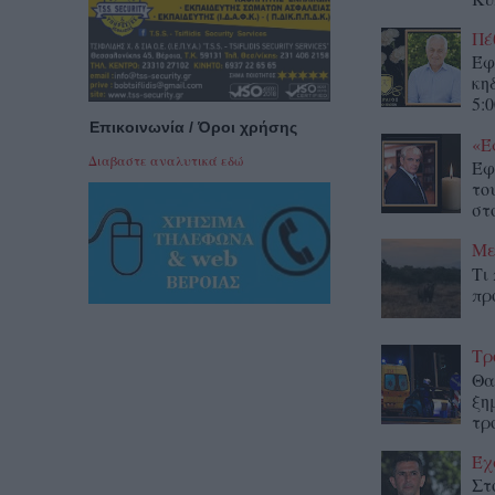
Πέ
Έφ
κη
5:0
Επικοινωνία / Όροι χρήσης
«Έ
Διαβαστε αναλυτικά εδώ
Έφ
το
στο
Με
Τι
πρ
Τρ
Θα
ξη
τρ
Έχ
Στ