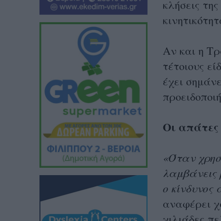
κλήσεις της
κινητικότητ
Αν και η Τ
τέτοιους εί
έχει σημάνε
προειδοποιή
Οι απάτες
«Όταν χρησ
λαμβάνεις 
ο κίνδυνος
αναφέρει χ
χιλιάδες πε