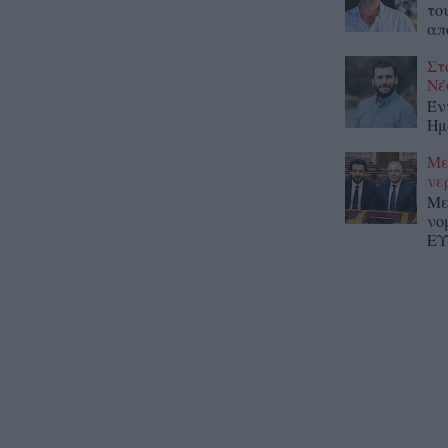
το
απ
Στ
Νέ
Έν
Ημ
Με
νε
Με
νο
ΕΥ