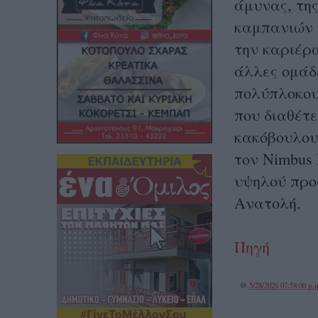
άμυνας, τη
καμπανιών 
την καριέρα
άλλες ομάδ
πολύπλοκου
που διαθέτε
κακόβουλου
τον Nimbus 
υψηλού προ
Ανατολή.
Πηγή
@
5/28/2026 07:58:00 μ.μ