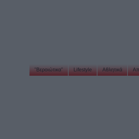
"Βεροιώτικα"
Lifestyle
Αθλητικά
Απ