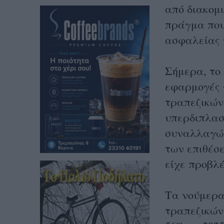
από διακομ
πράγμα που 
ασφαλείας 
Σήμερα, το
εφαρμογές γ
τραπεζικών
υπερδιπλασ
συναλλαγών 
των επιθέσε
είχε προβλέ
Τα νούμερα
τραπεζικών 