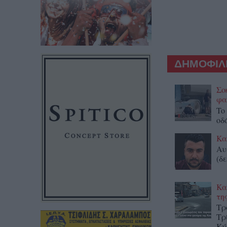
ΔΗΜΟΦΙΛΕ
Σο
φα
To
οδ
Κα
Αυ
(δε
Κα
τη
Τρ
Τρ
Κύ