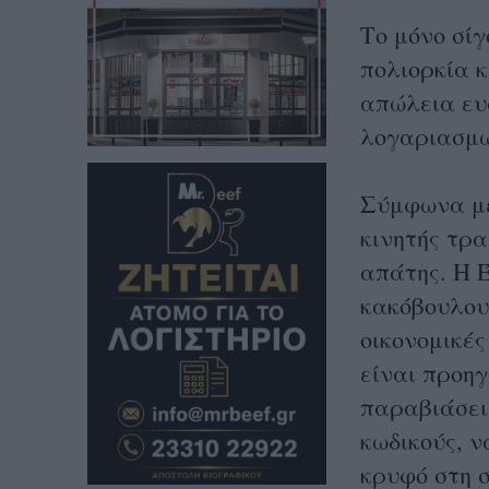
Το μόνο σίγ
πολιορκία 
απώλεια ευ
λογαριασμ
Σύμφωνα με
κινητής τρ
απάτης. Η Έ
κακόβουλου
οικονομικές
είναι προηγ
παραβιάσει
κωδικούς, ν
κρυφό στη 