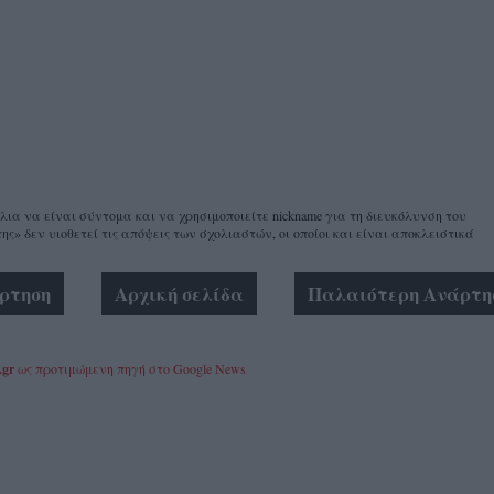
α να είναι σύντομα και να χρησιμοποιείτε nickname για τη διευκόλυνση του
ης» δεν υιοθετεί τις απόψεις των σχολιαστών, οι οποίοι και είναι αποκλειστικά
ρτηση
Αρχική σελίδα
Παλαιότερη Ανάρτη
.gr
ως προτιμώμενη πηγή στο Google News