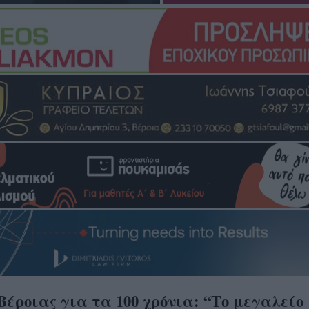
έροιας για τα 100 χρόνια: “Το μεγαλείο