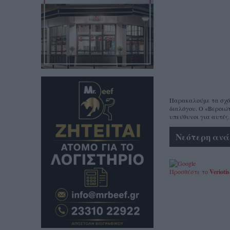
Παρακαλούμε τα σχόλι
διαλόγου. Ο «Βεροιώτ
υπεύθυνοι για αυτές.
Νεότερη ανά
Προσθέστε το
Veriotis