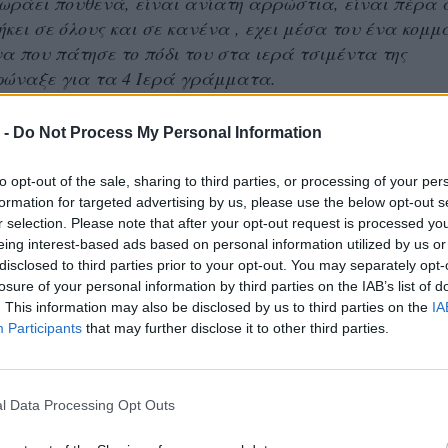
ωράει πουθενά, είναι ανίατη αρρώστια, είναι πέρα 
νήκει σε όλους και σε κανένα , εχει μέσα του ένα κομμ
α που πάτησε το πόδι του στα ιερά τσιμέντα της
φώναξε για τα 4 Ιερά γράμματα.
ς ανήκει σε όλους αυτούς που έλιωσαν στις γαλαρίες
 -
Do Not Process My Personal Information
τούς που έκλεισαν τα μάτια τους και δεν είδαν καμ
 που έφυγαν στους δρόμους,αυτούς που τους περιμέν
to opt-out of the sale, sharing to third parties, or processing of your per
ά δίπλα μας και σε όλους αυτούς που έρχονται να τ
formation for targeted advertising by us, please use the below opt-out s
r selection. Please note that after your opt-out request is processed y
σειρά τους απο το χέρι και να τον πάνε ακόμα πιο ψη
eing interest-based ads based on personal information utilized by us or
disclosed to third parties prior to your opt-out. You may separately opt-
ς είμαστε όλοι περαστικοι, το μόνο που θα μείνει για
losure of your personal information by third parties on the IAB’s list of
τα 4 γράμματα, ο δικέφαλος αετός και η ασπρόμαυρη
. This information may also be disclosed by us to third parties on the
IA
Participants
that may further disclose it to other third parties.
 θα υπάρχω. Χρόνια πολλά μεγάλε ΠΑΟΚ.
Περηφάνεια Αντίσταση Όνειρο Κατάκτηση».
l Data Processing Opt Outs