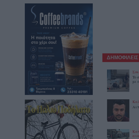
ΔΗΜΟΦΙΛΕΙΣ
Σοκ
To 
με 
Καλ
Αυτ
Κατ
ανα