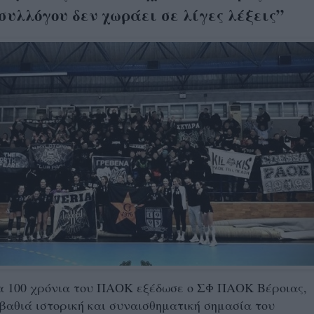
συλλόγου δεν χωράει σε λίγες λέξεις”
α 100 χρόνια του ΠΑΟΚ εξέδωσε ο ΣΦ ΠΑΟΚ Βέροιας,
 βαθιά ιστορική και συναισθηματική σημασία του