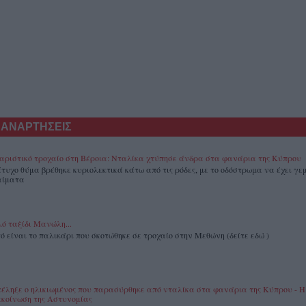
 ΑΝΑΡΤΗΣΕΙΣ
αριστικό τροχαίο στη Βέροια: Νταλίκα χτύπησε άνδρα στα φανάρια της Κύπρου
άτυχο θύμα βρέθηκε κυριολεκτικά κάτω από τις ρόδες, με το οδόστρωμα να έχει γεμ
αίματα
ό ταξίδι Μανώλη...
ό είναι το παλικάρι που σκοτώθηκε σε τροχαίο στην Μεθώνη (δείτε εδώ )
έληξε ο ηλικιωμένος που παρασύρθηκε από νταλίκα στα φανάρια της Κύπρου - Η
κοίνωση της Αστυνομίας