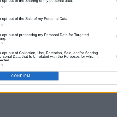
o opt-out of the Sharing of my personal data.
.
In
o opt-out of the Sale of my Personal Data.
In
2 Απριλίου 2026 στις 9:29 π.μ.
to opt-out of processing my Personal Data for Targeted
ωμίσει όλη την Ημαθία με αυτοκόλλητα και βαψίματα σε τοί
ing.
ίδες και ΔΕΝ μιλάει κανείς.
In
o opt-out of Collection, Use, Retention, Sale, and/or Sharing
ersonal Data that Is Unrelated with the Purposes for which it
lected.
2 Απριλίου 2026 στις 4:22 μ.μ.
In
ο των καημενων,τα τρία γράμματα που έγιναν τέσσερα κα
CONFIRM
που ασπρισε,πιπακια από ΑΕΚ για όνομα και Άρη για χρώμα
 αλλού κινήσαμε και αλλού η ζωή μας πάει"