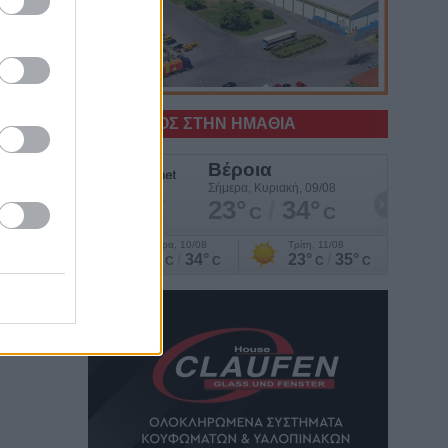
Ο ΚΑΙΡΟΣ ΣΤΗΝ ΗΜΑΘΙΑ
χους
ι το
,και