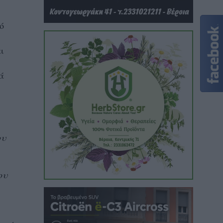
ό
ι
ά
ου
ου