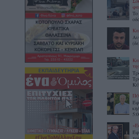
Σο
φα
To
οδ
Κα
Αυ
(δε
Κα
τη
Τρ
Τρ
Κύ
Πέ
Έφ
κη
5:0
«Έ
Έφ
το