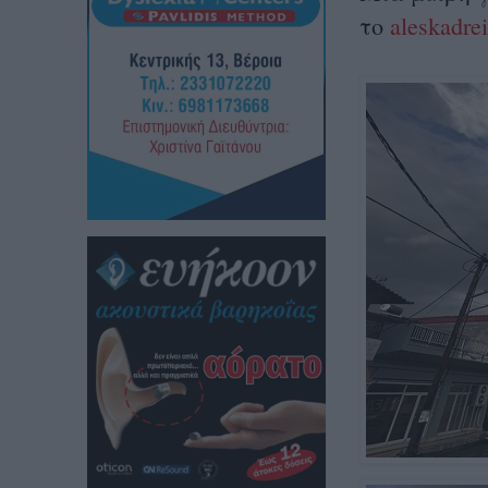
το
aleskadrei