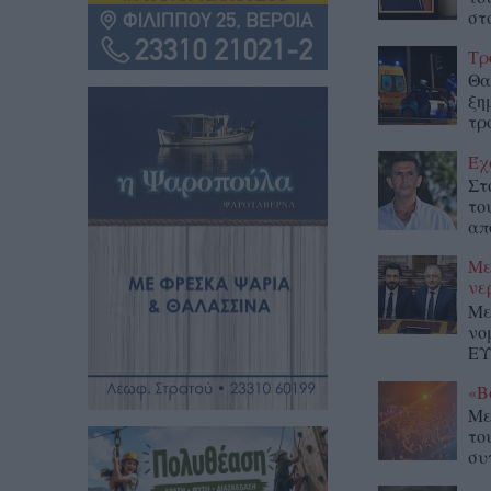
στο
Τρ
Θα
ξη
τρ
Έχ
Στ
το
απ
Με
νε
Με
νο
ΕΥ
«Β
Με
το
συ