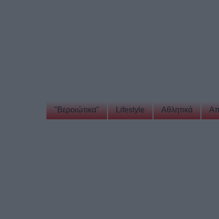
"Βεροιώτικα"
Lifestyle
Αθλητικά
Απ