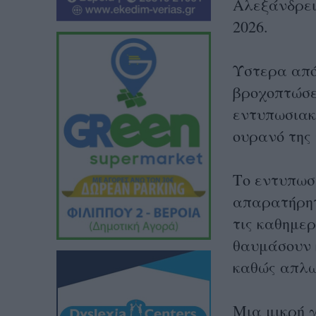
Αλεξάνδρει
2026.
Ύστερα από
βροχοπτώσε
εντυπωσιακ
ουρανό της
Το εντυπωσ
απαρατήρητ
τις καθημερ
θαυμάσουν 
καθώς απλων
Μια μικρή 