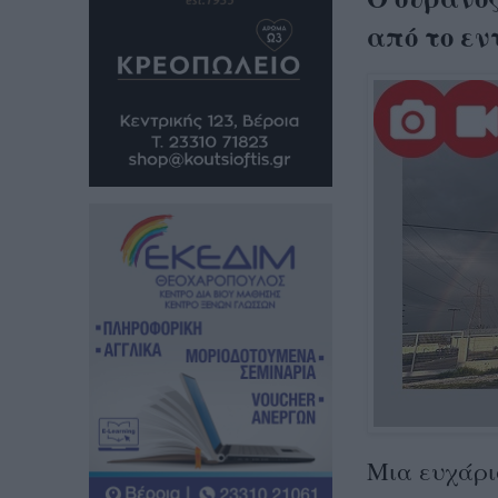
από το εν
Μια ευχάρι