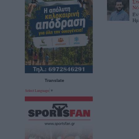
Στ
Νέ
Έν
Ημ
Translate
Select Language
▼