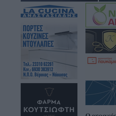
Ο ουρανό