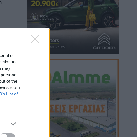
ς
sonal or
ection to
ou may
 personal
out of the
 downstream
B’s List of