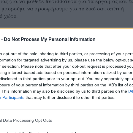
μας για να μάθετε περισσότερα για τα έργα μας και τι
 μπορούμε να προσφέρουμε για το δικό σας σπίτι ή
ό χώρο.
ΠΙΣΤΟΦΙΔΗΣ ΚΑΤΑΣΚΕΥΑΣΤΙΚΗ
 -
Do Not Process My Personal Information
7, Τ.Κ. 591 32, Βέροια
467
to opt-out of the sale, sharing to third parties, or processing of your per
581
formation for targeted advertising by us, please use the below opt-out s
r selection. Please note that after your opt-out request is processed y
eing interest-based ads based on personal information utilized by us or
, Τ.Κ. 591 32, Βέροια
disclosed to third parties prior to your opt-out. You may separately opt-
656
losure of your personal information by third parties on the IAB’s list of
522
. This information may also be disclosed by us to third parties on the
IA
Participants
that may further disclose it to other third parties.
l Data Processing Opt Outs