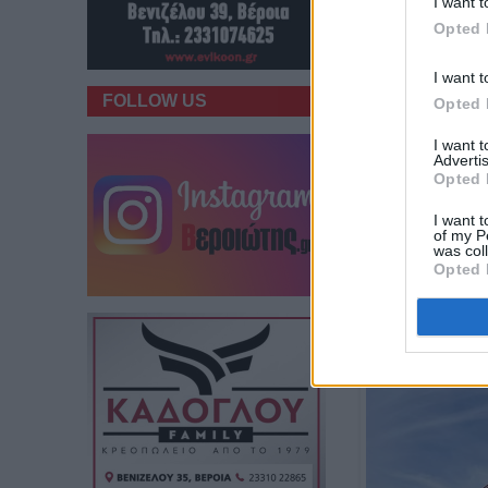
I want t
Opted 
I want t
FOLLOW US
Opted 
I want 
Advertis
Opted 
I want t
of my P
was col
Opted 