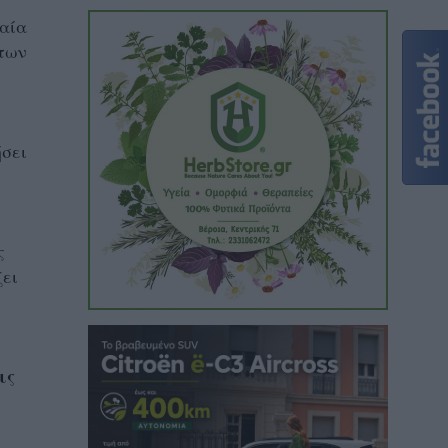
ταία
 των
ήσει
ς
ζει
ις