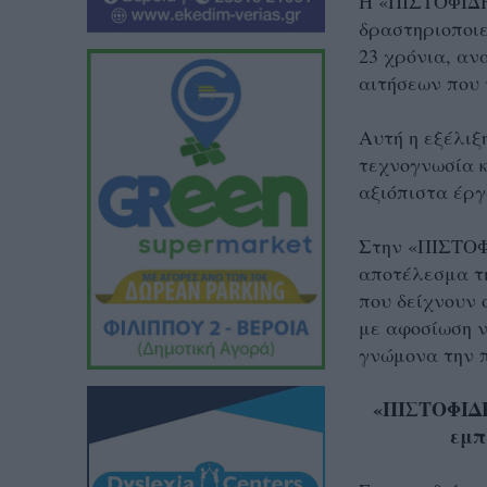
Η «ΠΙΣΤΟΦΙΔ
δραστηριοποιε
23
χρόνια, ανα
αιτήσεων που 
Αυτή η εξέλιξ
τεχνογνωσία κ
αξιόπιστα έργ
Στην «ΠΙΣΤΟΦ
αποτέλεσμα τη
που δείχνουν 
με αφοσίωση 
γνώμονα την π
«ΠΙΣΤΟΦΙΔΗ
εμπ