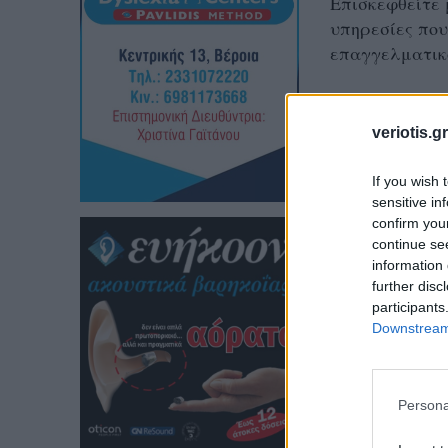
Επισκεφθείτε 
υπηρεσίες που
επαγγελματικ
veriotis.gr
Μητροπόλεως 2
Τηλ: 2331 181
If you wish 
Κιν: 697 742 9
sensitive in
confirm you
continue se
Ιουστινιανού 2
information 
Τηλ: 2331 020
further disc
Κιν: 697 300 8
participants
Downstream 
Persona