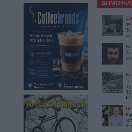
ΔΗΜΟΦΙΛΕ
Σο
φα
To
οδ
Κα
Αυ
(δε
Κα
τη
Τρ
Τρ
Κύ
Πέ
Έφ
κη
5:0