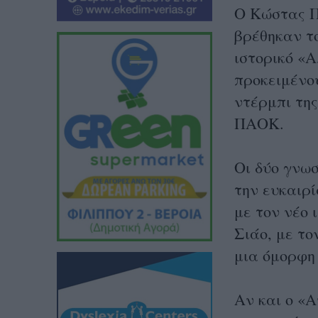
Ο Κώστας Π
βρέθηκαν τ
ιστορικό «
προκειμένο
ντέρμπι τη
ΠΑΟΚ.
Οι δύο γνω
την ευκαιρ
με τον νέο 
Σιάο, με τ
μια όμορφη
Αν και ο «