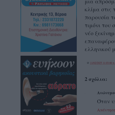
μια απρόσμ
κλίμα στις 
παρουσία τ
τιμόνι του 
νέο ξεκίνημ
επαναφέρου
ελληνικού 
@
11/02/2025 11:03:00 π
2 σχόλια:
Ανώνυμο
Όταν υ
Απάντησ