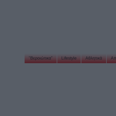
"Βεροιώτικα"
Lifestyle
Αθλητικά
Απ