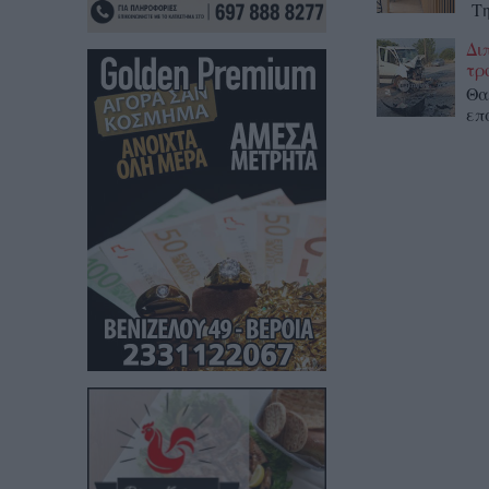
Τη
Δι
τρ
Θα
επ