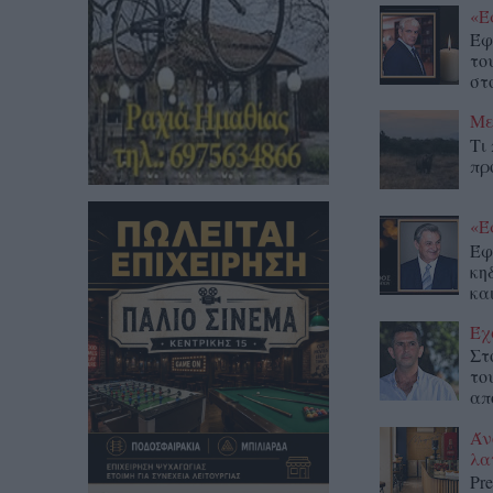
«Έ
Έφ
το
στο
Με
Τι
πρ
«Έ
Έφ
κη
κα
Έχ
Στ
το
απ
Άν
λα
Pr