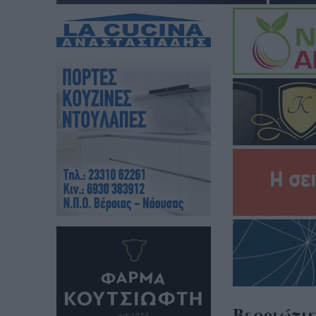
Βεροιώτικ