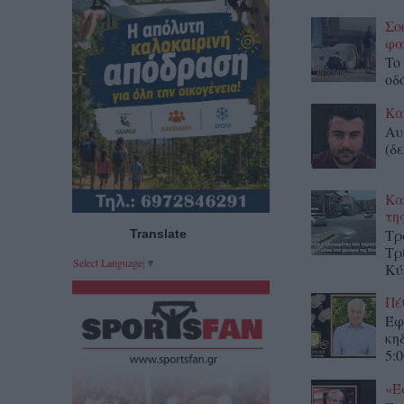
Σο
φα
To
οδ
Κα
Αυ
(δε
Κα
τη
Τρ
Translate
Τρ
Select Language
▼
Κύ
Πέ
Έφ
κη
5:0
«Έ