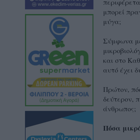
περιφέρετα
μπορεί πρα
μύγα ;
Σύμφωνα με
μικροβιολό
και στο Κα
αυτό έχει δ
Πρώτον, πό
δεύτερον, 
άνθρωπος;
Πόσα μικρό