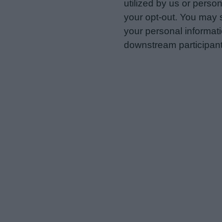
utilized by us or person
your opt-out. You may s
your personal informatio
downstream participant
us to third parties on t
may further disclose it t
Personal Data Processing 
I want to opt-out of the Sh
Opted In
I want to opt-out of the Sa
Opted In
I want to opt-out of proce
Advertising.
Opted In
I want to opt-out of Collec
of my Personal Data that Is
was collected.