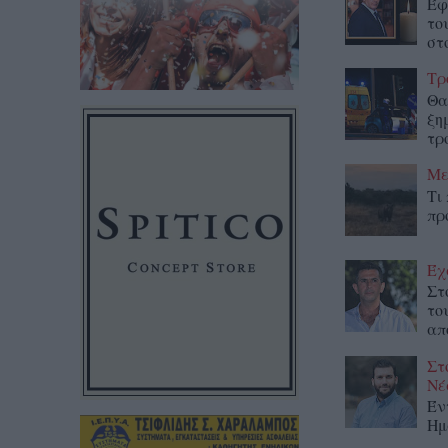
Έφ
το
στο
Τρ
Θα
ξη
τρ
Με
Τι
πρ
Έχ
Στ
το
απ
Στ
Νέ
Έν
Ημ