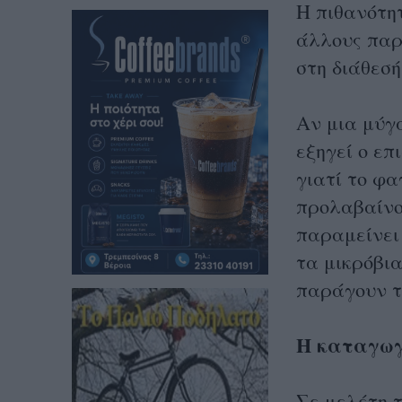
Η πιθανότη
άλλους παρ
στη διάθεσ
Αν μια μύγα
εξηγεί ο επ
γιατί το φα
προλαβαίνο
παραμείνει 
τα μικρόβι
παράγουν τ
Η καταγωγ
Σε μελέτη τ