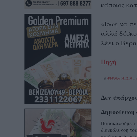
κάποιος κα
«Ίσως να π
αλλά δύσκολ
λέει ο Βερσ
Πηγή
@
4/14/2026 04:02:00 μ.μ
Δεν υπάρχου
Δημοσίευση 
Παρακαλούμε τα 
διευκόλυνση του
σχολιαστών, οι 