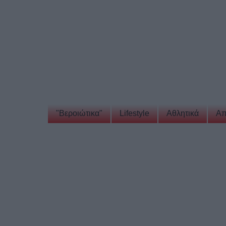
"Βεροιώτικα"
Lifestyle
Αθλητικά
Απ