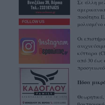
Σε άλλη μελ
αμερικανικ
ποσότητα E.
FOLLOW US
μολυσμένο 
Οι επιστήμο
ανιχνεύσιμ
κύτταρα (C
από 30 έως
προσγειωνό
Πόσα μικρ
Θεωρητικά, 
βακτηριακό