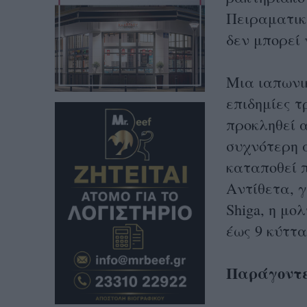
Πειραματικά
δεν μπορεί 
Μια ιαπωνι
επιδημίες τ
προκληθεί α
συχνότερη α
καταποθεί π
Αντίθετα, γ
Shiga, η μο
έως 9 κύττ
Παράγοντε