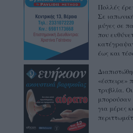
Πολλές έρε
Σε ιαπωνική
μύγες σε πα
που ευθύνετ
κατέγραψαν
έως και τέσ
Διαπιστώθη
«έσπειρε» π
τρυβλία. Ο
μπορούσαν 
για μέρες κ
περιττωμάτ