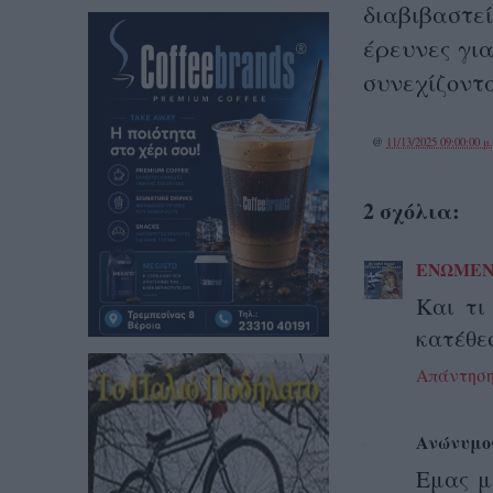
διαβιβαστεί
έρευνες γι
συνεχίζοντα
@
11/13/2025 09:00:00 μ
2 σχόλια:
ΕΝΩΜΕΝ
Και τι
κατέθεσ
Απάντησ
Ανώνυμο
Εμας μ