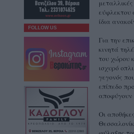
μεταλλικές 
εύφλεκτου 
ίδια ανακοί
FOLLOW US
Για την επι
κινητά τηλέ
του χώρου 
ισχυρό οπλι
γεγονός που
επίπεδο προ
αποφύγουν 
Οι αποθήκες
Θεσσαλονίκ
φύλαξης το