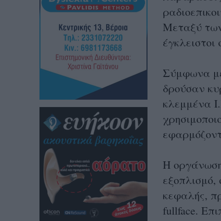
ραδιοεπικοι
Μεταξύ των
έγκλειστοι
Σύμφωνα με
δρούσαν κυρ
κλεμμένα Ι
χρησιμοποιο
εφαρμόζοντα
Η οργάνωση
εξοπλισμό,
κεφαλής, π
fullface. Ε