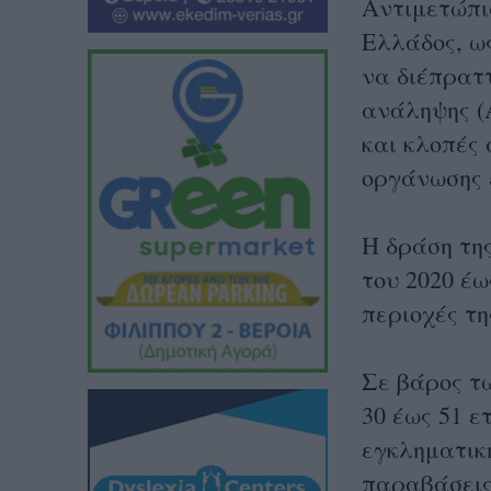
Αντιμετώπι
Ελλάδος, ω
να διέπρατ
ανάληψης (
και κλοπές
οργάνωσης ε
Η δράση τη
του 2020 έω
περιοχές τ
Σε βάρος τ
30 έως 51 ε
εγκληματικ
παραβάσεις