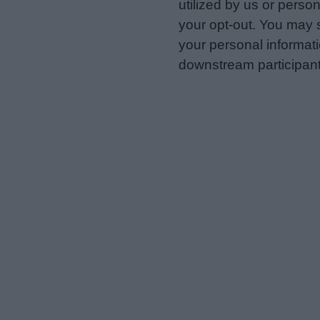
utilized by us or person
your opt-out. You may s
your personal informatio
downstream participant
us to third parties on t
may further disclose it t
Personal Data Processing 
I want to opt-out of the Sh
Opted In
I want to opt-out of the Sa
Opted In
I want to opt-out of proce
Advertising.
Opted In
I want to opt-out of Collec
of my Personal Data that Is
was collected.