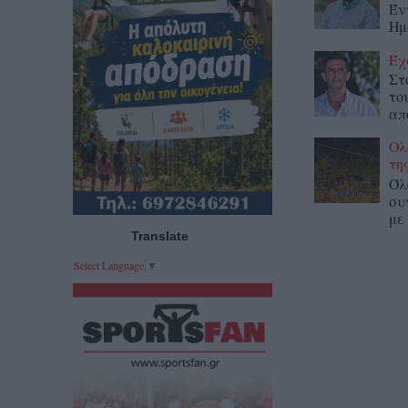
Έν
Ημ
Έχ
Στ
το
απ
Ολ
τη
Όλ
συ
με
Translate
Select Language
▼