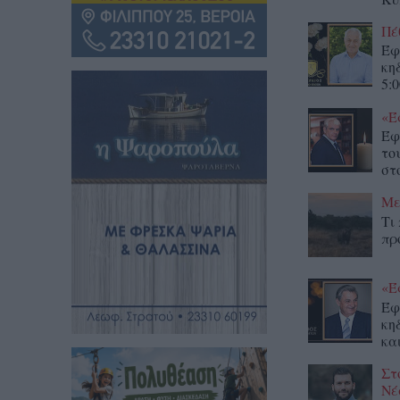
Πέ
Έφ
κη
5:0
«Έ
Έφ
το
στο
Με
Τι
πρ
«Έ
Έφ
κη
κα
Στ
Νέ