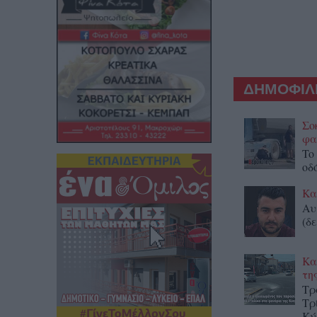
ΔΗΜΟΦΙΛΕ
Σο
φα
To
οδ
Κα
Αυ
(δε
Κα
τη
Τρ
Τρ
Κύ