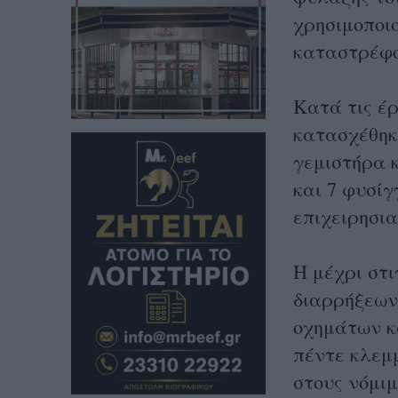
χρησιμοποι
καταστρέφο
Κατά τις έρ
κατασχέθηκ
γεμιστήρα 
και 7 φυσίγ
επιχειρησι
Η μέχρι στι
διαρρήξεων
οχημάτων κ
πέντε κλεμ
στους νόμιμ