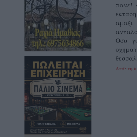
πανε! 
εκταση
αμαξι
ανταλα
Οσο γι
οχημα
θεσσαλ
Απάντησ