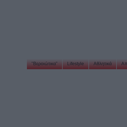
"Βεροιώτικα"
Lifestyle
Αθλητικά
Απ