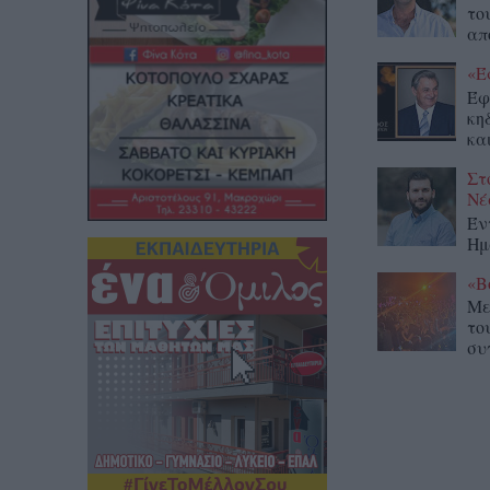
το
απ
«Έ
Έφ
κη
κα
Στ
Νέ
Έν
Ημ
«Β
Με
το
συ