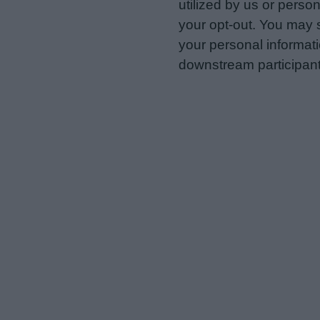
utilized by us or person
your opt-out. You may s
your personal informatio
downstream participant
us to third parties on t
may further disclose it t
Personal Data Processing 
I want to opt-out of the Sh
Opted In
I want to opt-out of the Sa
Opted In
I want to opt-out of proce
Advertising.
Opted In
I want to opt-out of Collec
of my Personal Data that Is
was collected.