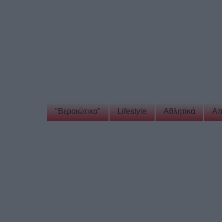
"Βεροιώτικα"
Lifestyle
Αθλητικά
Απ