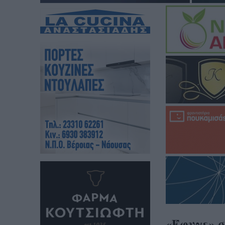
«Έφυγε» σ