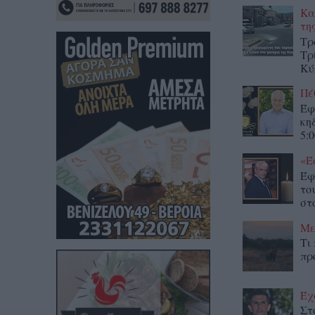
Κα
τη
Τρ
Τρ
Κύ
Πέ
Έφ
κη
5:0
«Έ
Έφ
το
στο
Με
Τι
πρ
Έχ
Στ