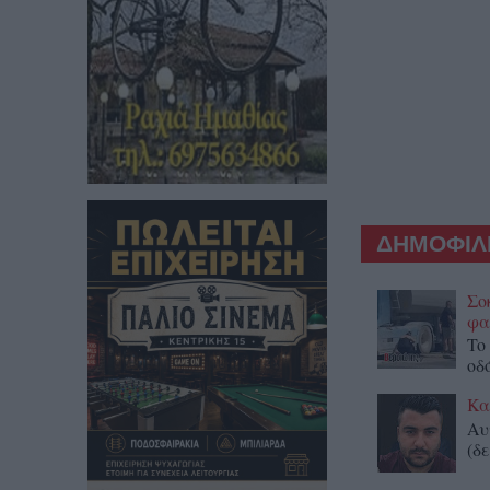
ΔΗΜΟΦΙΛΕ
Σο
φα
To
οδ
Κα
Αυ
(δε