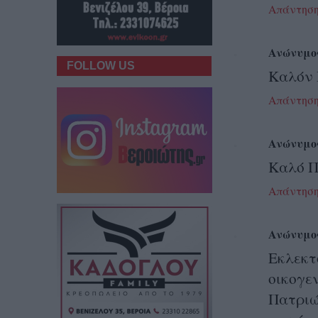
Απάντησ
Ανώνυμο
FOLLOW US
Καλόν 
Απάντησ
Ανώνυμο
Καλό Π
Απάντησ
Ανώνυμο
Εκλε
οικογε
Πατριώ