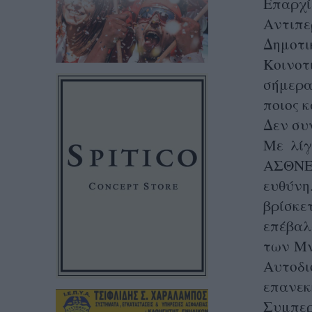
Επαρχί
Αντιπε
Δημοτ
Κοινοτ
σήμερα
ποιος κ
Δεν συν
Με λίγ
ΑΣΘΝΕΙ
ευθύνη
βρίσκε
επέβαλ
των Μν
Αυτοδι
επανεκ
Συμπερ