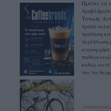
Πρέπει να 
προβλήματα
Τοπικής Αυτ
τρόπο εκλο
πρόταση και
περίπτωση 
κυριαρχήσε
παθογενειών
καθώς κανέν
του τα θεσμ
@
5/07/2025 07:44:00 π.μ