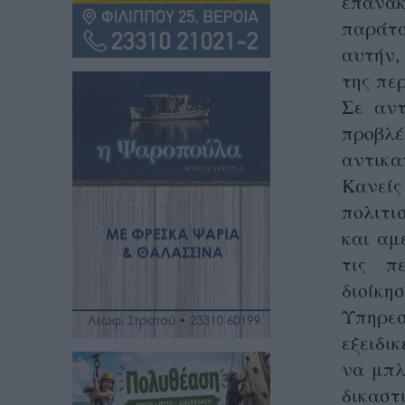
επανα
παράταξ
αυτήν,
της πε
Σε αντ
προβλ
αντικα
Κανεί
πολιτι
και αμ
τις π
διοίκη
Υπηρε
εξειδι
να μπλ
δικαστ