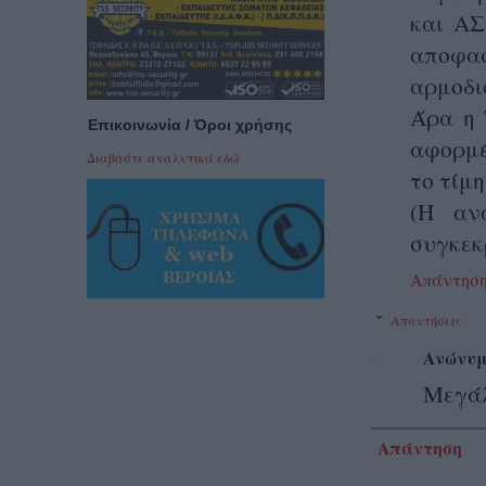
και ΑΣ
αποφα
αρμοδιό
Άρα η 
Επικοινωνία / Όροι χρήσης
αφορμέ
Διαβαστε αναλυτικά εδώ
το τίμη
(Η αν
συγκεκ
Απάντησ
Απαντήσεις
Ανώνυμ
Μεγάλ
Απάντηση