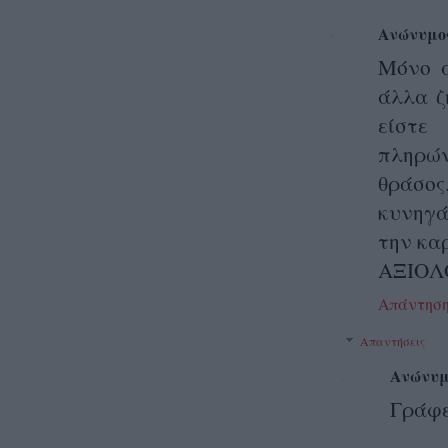
Ανώνυμο
Μόνο α
άλλα ζ
είστε
πληρών
θράσος
κυνηγάς
την κα
ΑΞΙΟΛΟ
Απάντησ
Απαντήσεις
Ανώνυμ
Γράφε