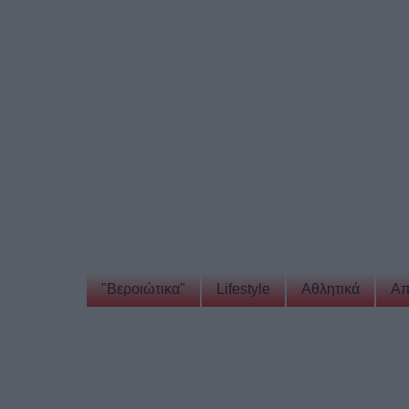
"Βεροιώτικα"
Lifestyle
Αθλητικά
Απ