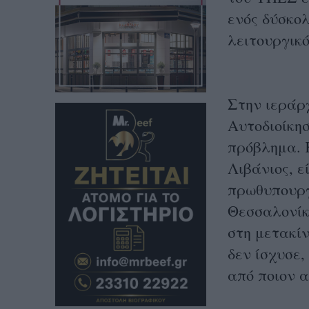
ενός δύσκολ
λειτουργικ
Στην ιεράρ
Αυτοδιοίκησ
πρόβλημα. Κ
Λιβάνιος, ε
πρωθυπουργ
Θεσσαλονίκη
στη μετακίν
δεν ίσχυσε
από ποιον α