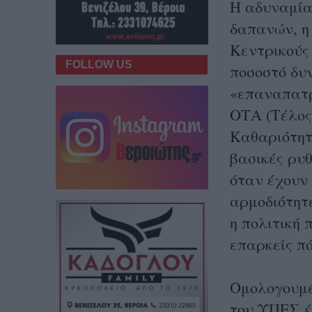
Η αδυναμία
δαπανών, η
Κεντρικούς
FOLLOW US
ποσοστό δυ
«επαναπατρ
ΟΤΑ (Τέλος
Καθαριότητ
βασικές ρυθ
όταν έχουν 
αρμοδιότητ
η πολιτική 
επαρκείς πό
Ομολογουμέ
του ΥΠΕΣ έ