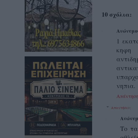
10 σχόλια:
Ανώνυμο
1 εκατ
κηφη 
αντιδ
αντικα
υπαρχ
νηπια.
Απάντησ
Απαντήσεις
Ανώνυμ
Το τα
αθλε