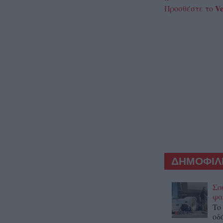
Ve
Προσθέστε το
ΔΗΜΟΦΙΛΕ
Σο
φα
To
οδ