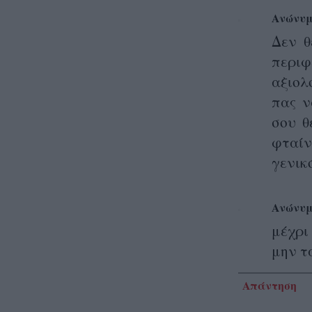
Ανώνυμ
Δεν θ
περι
αξιολ
πας ν
σου θ
φταίν
γενικ
Ανώνυμ
μέχρι
μην τ
Απάντηση