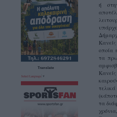
ή στη
αποτέ
λειτου
υπάρχε
Δήμαρχ
Κανείς
οποία 
τα πρω
αμφισβ
Translate
Κανείς 
Select Language
▼
καιρού
τελικά
(κάποτ
τα διά
χρόνι