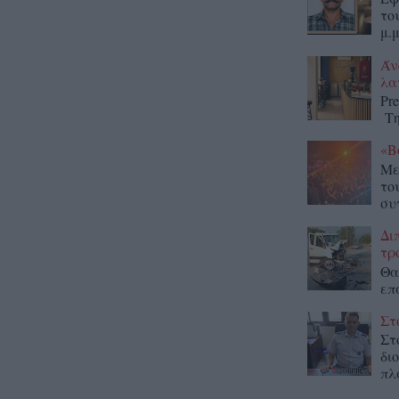
το
μ.μ
Άν
λα
Pr
Τη
«Β
Με
το
συ
Δι
τρ
Θα
επ
Στ
Στ
δι
πλ