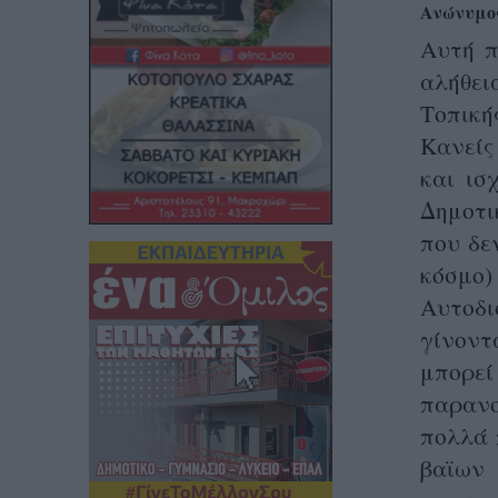
Ανώνυμο
Αυτή π
αλήθει
Τοπική
Κανείς
και ισ
Δημοτι
που δε
κόσμο
Αυτοδι
γίνοντ
μπορε
παρανο
πολλά 
βαϊων