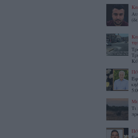
Κα
Αυ
(δε
Κα
τη
Τρ
Τρ
Κύ
Πέ
Έφ
κη
5:0
Με
Τι
πρ
Πέ
Έφ