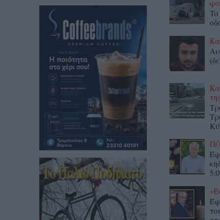
φα
To
οδ
Κα
Αυ
(δε
Κα
τη
Τρ
Τρ
Κύ
Πέ
Έφ
κη
5:0
«Έ
Έφ
το
στο