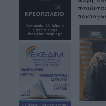
παράστασ
πρωταγων