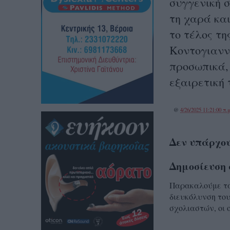
συγγενική σ
τη χαρά και
το τέλος τ
Κοντογιανν
προσωπικά,
εξαιρετική 
@
4/26/2025 11:21:00 π.μ
Δεν υπάρχου
Δημοσίευση 
Παρακαλούμε τα 
διευκόλυνση του
σχολιαστών, οι 