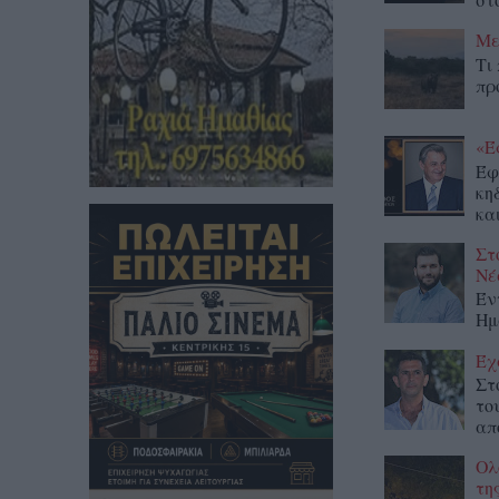
Με
Τι
πρ
«Έ
Έφ
κη
κα
Στ
Νέ
Έν
Ημ
Έχ
Στ
το
απ
Ολ
τη