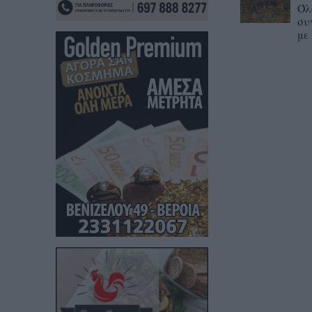
Όλ
συ
με