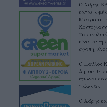
Ο Χάρης Κό
καταξιωμέν
θέατρο της
Κοντογιαννί
παρακολουθ
είναι ανάμ
αγαπημένος
Ο Παύλος Κ
Δήμου Βέροι
αποδεικνύο
ταλέντο.
Ο Χάρης κα