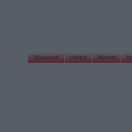
"Βεροιώτικα"
Lifestyle
Αθλητικά
Απ