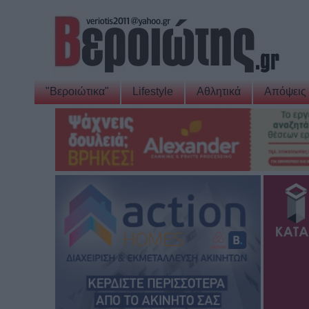
"Βεροιώτικα"
Lifestyle
Αθλητικά
Απόψεις