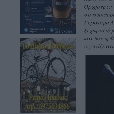
Ορχήστρας 
συνοδοιπόρ
Γεράσιμο Α
ξεχωριστή 
και που ήρ
αγωνίζεται