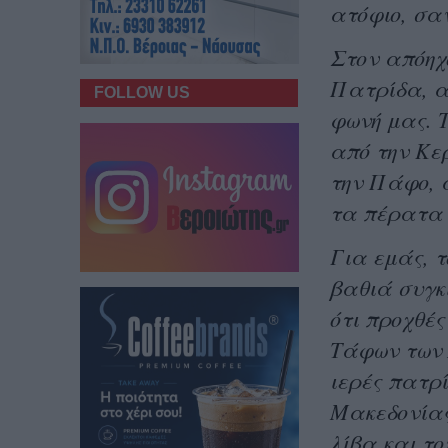
ατόφιο, σα
Στον απόηχ
Πατρίδα, αυ
FOLLOW US
φωνή μας. Τ
από την Κε
την Πάφο, α
τα πέρατα 
Για εμάς, τ
βαθιά συγκ
ότι προχθέ
Τάφων των 
ιερές πατρί
Μακεδονίας
λίβα και το