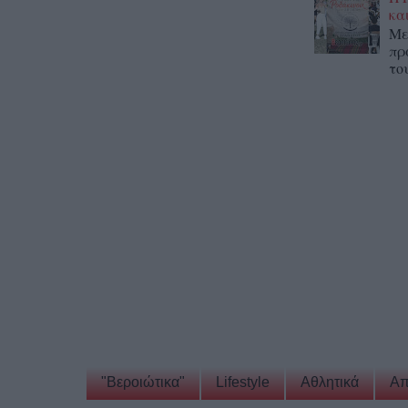
κα
Με
πρ
το
"Βεροιώτικα"
Lifestyle
Αθλητικά
Απ