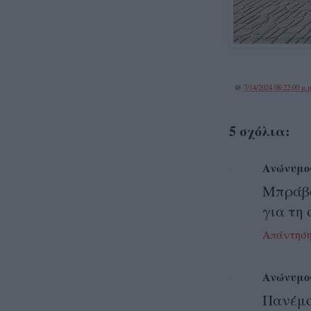
@
7/14/2024 08:22:00 μ.μ
5 σχόλια:
Ανώνυμο
Μπράβο
για τη
Απάντησ
Ανώνυμο
Πανέμ