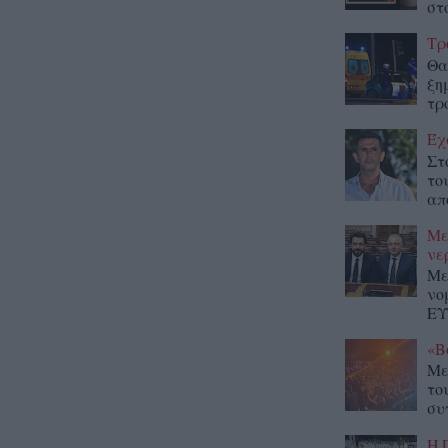
στο
Τρ
Θα
ξη
τρ
Έχ
Στ
το
απ
Με
νε
Με
νο
ΕΥ
«Β
Με
το
συ
Η 