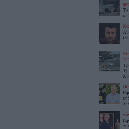
φα
To
οδ
Κα
Αυ
(δε
Κα
τη
Τρ
Τρ
Κύ
Πέ
Έφ
κη
5:0
«Έ
Έφ
το