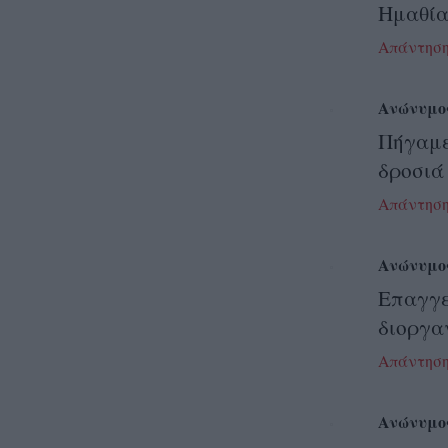
Ημαθία
Απάντησ
Ανώνυμο
Πήγαμ
δροσιά
Απάντησ
Ανώνυμο
Επαγγε
διοργα
Απάντησ
Ανώνυμο