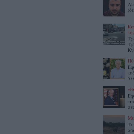
Αυ
(δε
Κα
τη
Τρ
Τρ
Κύ
Πέ
Έφ
κη
5:0
«Έ
Έφ
το
στο
Με
Τι
πρ