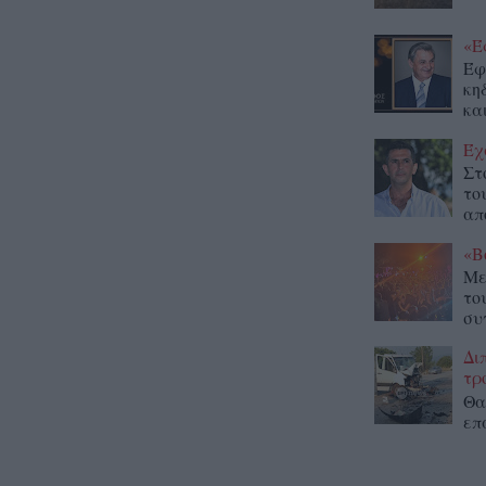
«Έ
Έφ
κη
κα
Έχ
Στ
το
απ
«Β
Με
το
συ
Δι
τρ
Θα
επ