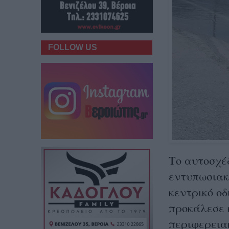
FOLLOW US
Το αυτοσχέ
εντυπωσιακ
κεντρικό οδ
προκάλεσε 
περιφερειακ