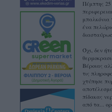
Πέμπτης 25 
περιφερειακ
μπαλκόνια 
ένα πελώριο
διασταύρωσ
Όχι, δεν ή
θερμοκρασι
Βέροιας αλ
τις πληροφ
χτύπησε πυρ
αποτέλεσμα
πίδακας νε
από τα... ο