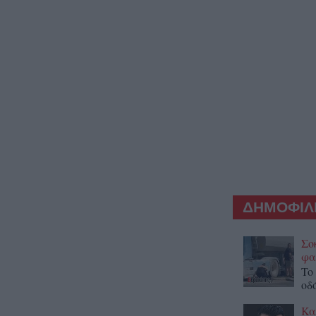
ΔΗΜΟΦΙΛΕ
Σο
φα
To
οδ
Κα