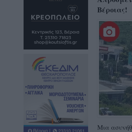
Βέροιας!
Μια ασυνήθι