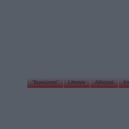
"Βεροιώτικα"
Lifestyle
Αθλητικά
Απ