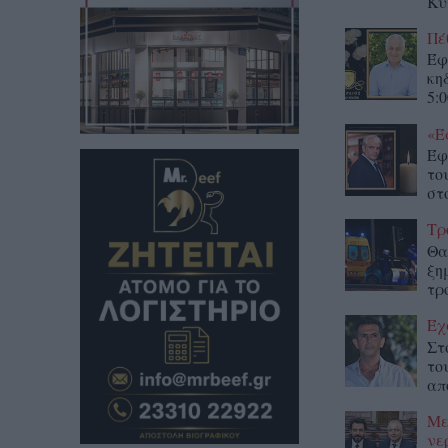
Κύ
Πέ
Έφ
κη
5:0
«Έ
Έφ
το
στο
Τρ
Θα
ξη
τρ
Έχ
Στ
το
απ
Με
νε