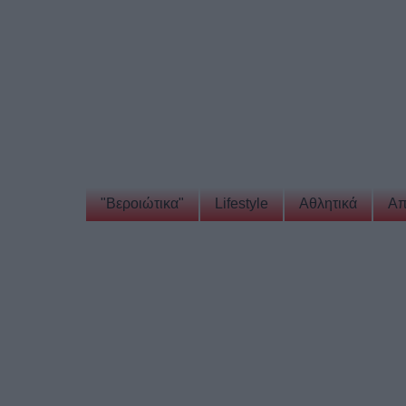
"Βεροιώτικα"
Lifestyle
Αθλητικά
Απ