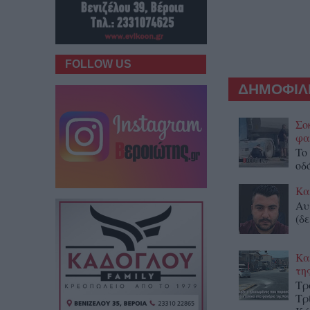
FOLLOW US
ΔΗΜΟΦΙΛΕ
Σο
φα
To
οδ
Κα
Αυ
(δε
Κα
τη
Τρ
Τρ