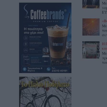
Με
νο
ΕΥ
«Β
Με
το
συ
Η 
κα
Με
πρ
το