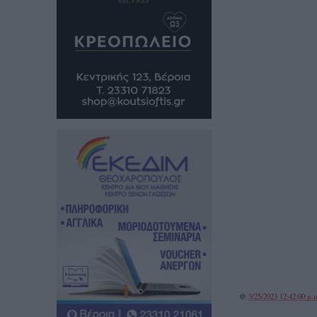
@
3/25/2023 12:42:00 μ.μ