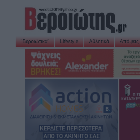
"Βεροιώτικα"
Lifestyle
Αθλητικά
Απόψεις