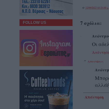
@
12/09/2022 03:23:00 μ
7 σχόλια:
FOLLOW US
Ανώνυμο
Οι αδε
Απάντησ
Απαντήσεις
Ανώνυμ
Μπορε
αλλάξε
Απάντηση