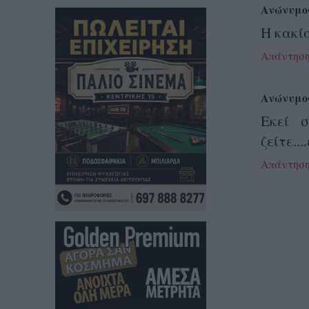
Ανώνυμο
Η κακία
Απάντησ
Ανώνυμο
Εκεί 
ζείτε..
Απάντησ