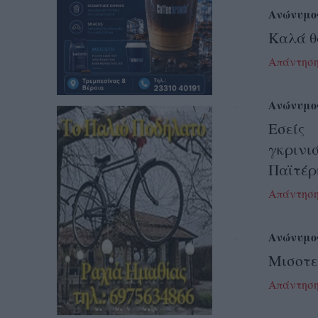
Ανώνυμο
Καλά θ
Απάντησ
Ανώνυμο
Εσείς
γκρινι
Παϊτέρη
Απάντησ
Ανώνυμο
Μισοτε
Απάντησ