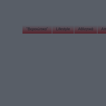
"Βεροιώτικα"
Lifestyle
Αθλητικά
Απ