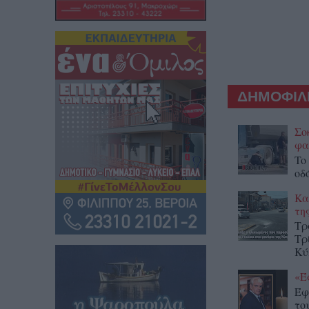
ΔΗΜΟΦΙΛΕ
Σο
φα
To
οδ
Κα
τη
Τρ
Τρ
Κύ
«Έ
Έφ
το