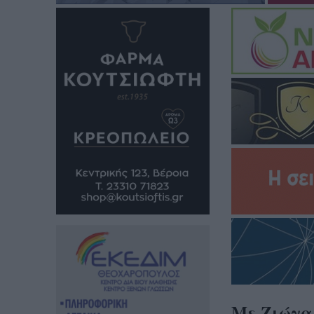
Με Ζιώγα