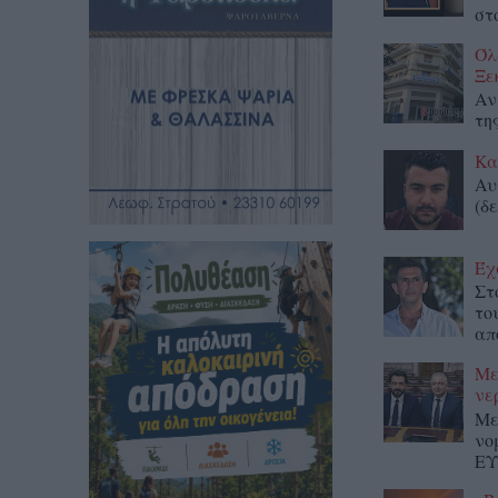
στο
Όλ
Ξε
Αν
τη
Κα
Αυ
(δε
Έχ
Στ
το
απ
Με
νε
Με
νο
ΕΥ