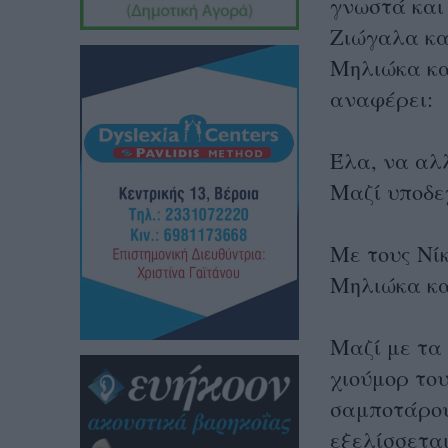
γνωστά και 
Ζιώγαλα
κα
Μηλιώκα κα
αναφέρει:
Έλα, να αλ
Μαζί υποδε
Με τους Νί
Μηλιώκα κα
Μαζί με τα 
χιούμορ του
σαμποτάρου
εξελίσσετα