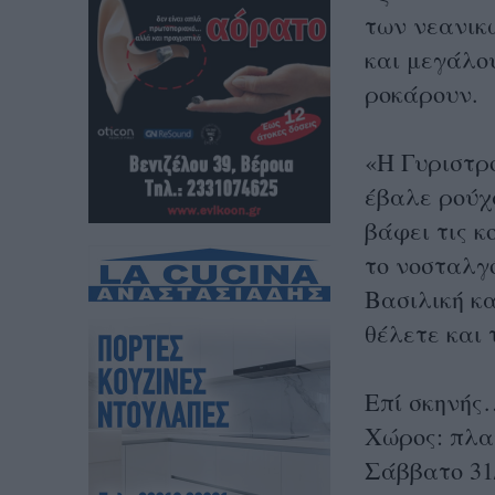
των νεανικ
και μεγάλο
ροκάρουν.
«Η Γυριστρ
έβαλε ρούχα
βάφει τις κ
το νοσταλγό
Βασιλική κα
θέλετε και 
Επί σκηνής…
Χώρος: πλα
Σάββατο 31/