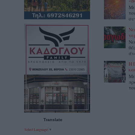
«Β
Με
το
συ
Νε
νε
Νε
θέ
άν
Η 
κα
Με
πρ
το
Translate
Select Language
▼