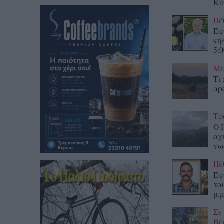
Κύ
Πέ
Έφ
κη
5:0
Με
Τι
πρ
Τρ
Ο 
σχ
νω
Πέ
Έφ
το
μ.μ
Σε
Βε