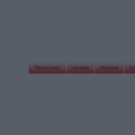
"Βεροιώτικα"
Lifestyle
Αθλητικά
Απ