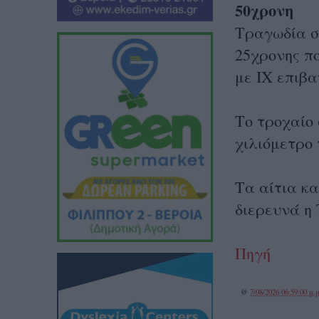
50χρονη
Τραγωδία σ
25χρονης π
με ΙΧ επιβα
Το τροχαίο 
χιλιόμετρο
Τα αίτια κα
διερευνά η
Πηγή
@
7/08/2026 06:59:00 μ.μ