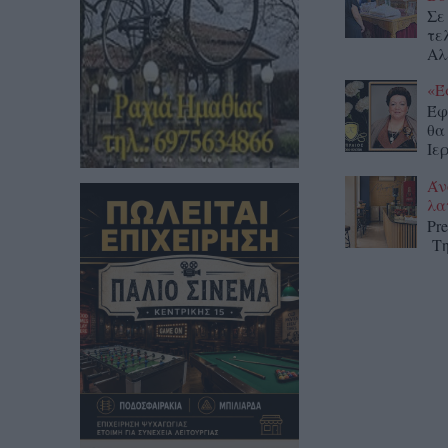
Σε
τε
Αλ
«Έ
Έφ
θα
Ιε
Άν
λα
Pr
Τη