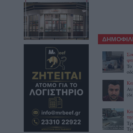
ΔΗΜΟΦΙΛΕ
Σο
φα
To
οδ
Κα
Αυ
(δε
Κα
τη
Τρ
Τρ