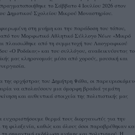
πραγματοποιήθηκε το Σάββατο 4 Ιουλίου 2026 στον
του Δημοτικού Σχολείου Μικρού Μοναστηρίου.
φιερωμένη στη μνήμη και την παράδοση του τόπου,
 από τον Μορφωτικό Αθλητικό Σύλλογο Νέων «Μικρό
αι πλαισιώθηκε από τη συμμετοχή του Λαογραφικού
ου «Ο Ροδάκας» και του συλλόγου, αναδεικνύοντας τ
ϊκής μας κληρονομιάς μέσα από χορούς, μουσική και
υνεργασία.
α της ορχήστρας του Δημήτρη Ψάθα, οι παρευρισκόμεν
αιρία να απολαύσουν μια όμορφη βραδιά γεμάτη
κίνηση και αυθεντικά στοιχεία της πολιτιστικής μας
 ευχαριστήσουμε θερμά τους διοργανωτές για την
 τη φιλοξενία, καθώς και όλους όσοι παραβρέθηκαν κα
 τη σημαντική εκδήλωση μνήμης και πολιτισμού. Η