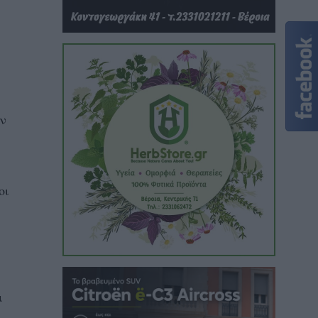
ον
οι
ι