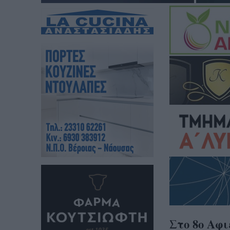
Στο 8ο Αφ