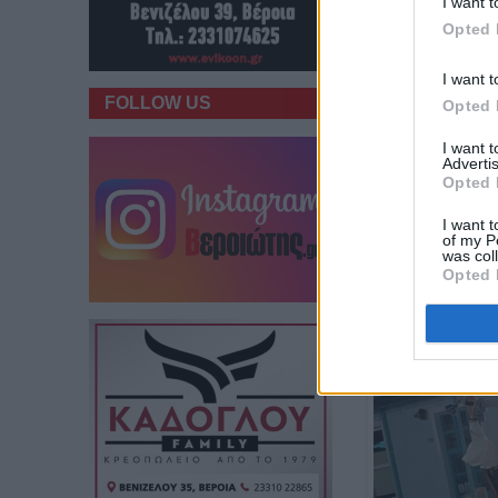
I want t
Opted 
I want t
FOLLOW US
Opted 
I want 
Advertis
Opted 
I want t
of my P
was col
Opted 