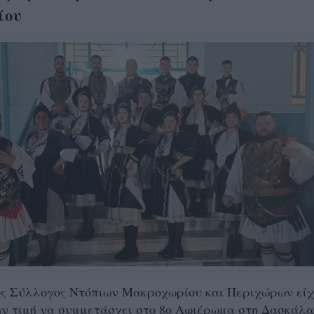
ίου
ς Σύλλογος Ντόπιων Μακροχωρίου και Περιχώρων είχ
ην τιμή να συμμετάσχει στο 8ο Αφιέρωμα στη Δασκάλα