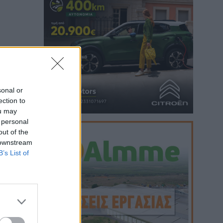
ου
sonal or
ection to
ou may
 personal
out of the
 downstream
B’s List of