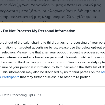
 η ανάδειξη των παραδόσεών μας αποτελεί κοινό μας
υνεργασία μεταξύ των συλλόγων είναι η δύναμη που
 την πολιτιστική μας κληρονομιά. Συνεχίζουμε με
ό και αφοσίωση στις ρίζες και τις παραδόσεις του τόπ
 σε ανακοίνωσή του το Διοικητικό Συμβούλιο του
 -
Do Not Process My Personal Information
Συλλόγου Ντόπιων Μακροχωρίου και Περιχώρων.
to opt-out of the sale, sharing to third parties, or processing of your per
formation for targeted advertising by us, please use the below opt-out s
r selection. Please note that after your opt-out request is processed y
eing interest-based ads based on personal information utilized by us or
disclosed to third parties prior to your opt-out. You may separately opt-
losure of your personal information by third parties on the IAB’s list of
. This information may also be disclosed by us to third parties on the
IA
Participants
that may further disclose it to other third parties.
l Data Processing Opt Outs