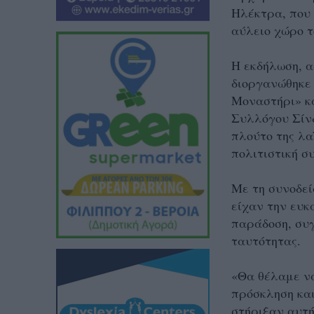
Ηλέκτρα, που 
αύλειο χώρο 
Η εκδήλωση, α
διοργανώθηκε
Μοναστήρι» κ
Συλλόγου Σίνδ
πλούτο της λα
πολιτιστική σ
Με τη συνοδεί
είχαν την ευκ
παράδοση, συγ
ταυτότητας.
«Θα θέλαμε να
πρόσκληση και
στήριξαν αυτή