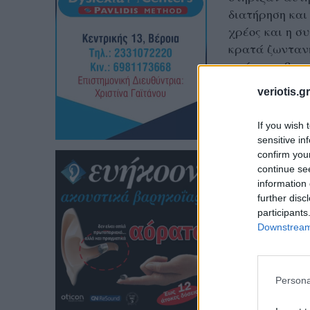
διατήρηση και
χρέος και η σ
κρατά ζωντανή
αγάπη, σεβασμ
μας» αναφέρει
veriotis.gr
Λαογραφικού 
If you wish 
sensitive in
confirm you
continue se
information 
further disc
participants
Downstream 
Persona