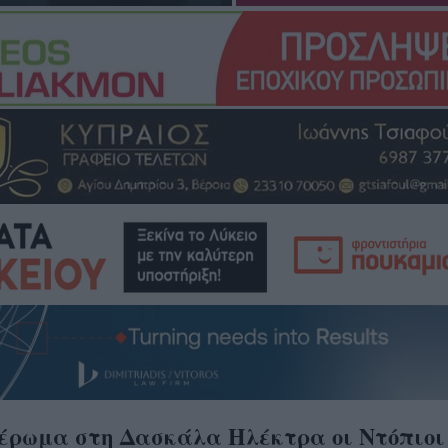
ιέρωμα στη Δασκάλα Ηλέκτρα οι Ντόπιοι