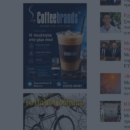
τρ
Έχ
Στ
το
απ
Με
νε
Με
νο
ΕΥ
«Β
Με
το
συ
Η 
κα
Με
πρ
το