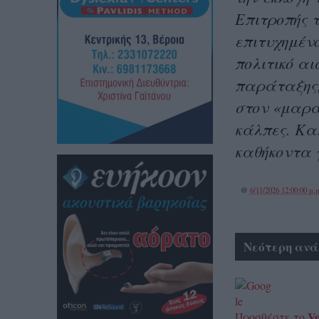
Επιτροπής 
επιτυχημέν
πολιτικό αι
παράταξης,
στον «μαραθ
κάλπες. Κα
καθήκοντα 
@
6/11/2026 12:00:00 μ.μ
Νεότερη ανά
Ve
Προσθέστε το