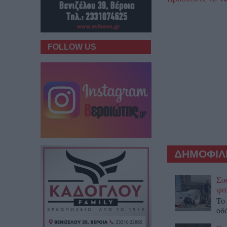
FOLLOW US
ΔΗΜΟΦΙΛΕ
Σο
φα
To
οδ