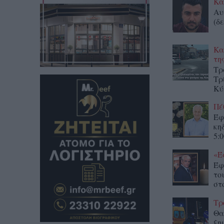
Κα
Αυ
(δε
Κα
τη
Τρ
Τρ
Κύ
Πέ
Έφ
κη
5:0
«Έ
Έφ
το
στο
Τρ
Θα
ξη