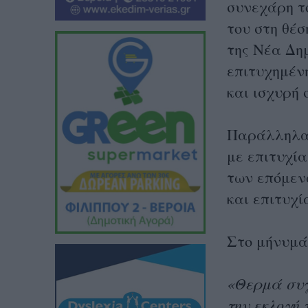
συνεχάρη τ
του στη θέσ
της Νέα Δη
επιτυχημένη
και ισχυρή 
Παράλληλα,
με επιτυχί
των επόμεν
και επιτυχί
Στο μήνυμά
«Θερμά συγ
την εκλογή