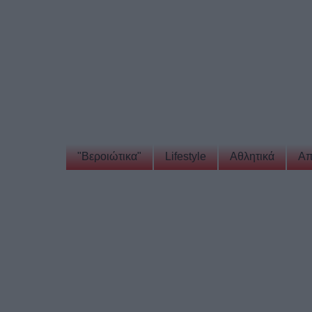
"Βεροιώτικα"
Lifestyle
Αθλητικά
Απ