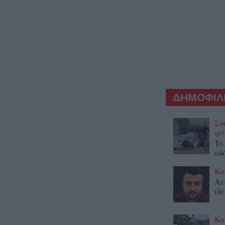
ΔΗΜΟΦΙΛΕ
Σο
φα
To
οδ
Κα
Αυ
(δε
Κα