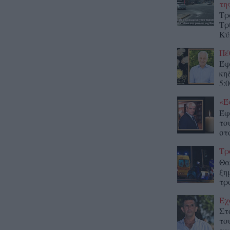
τη
Τρ
Τρ
Κύ
Πέ
Έφ
κη
5:0
«Έ
Έφ
το
στο
Τρ
Θα
ξη
τρ
Έχ
Στ
το