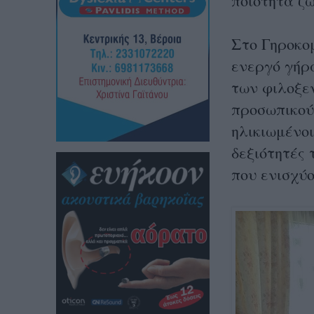
ποιότητα ζω
Στο Γηροκο
ενεργό γήρα
των φιλοξε
προσωπικού
ηλικιωμένο
δεξιότητές 
που ενισχύ