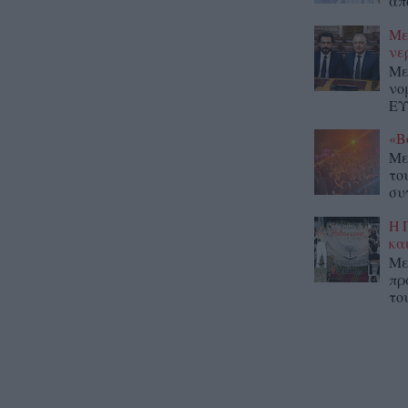
απ
Με
νε
Με
νο
ΕΥ
«Β
Με
το
συ
Η 
κα
Με
πρ
το