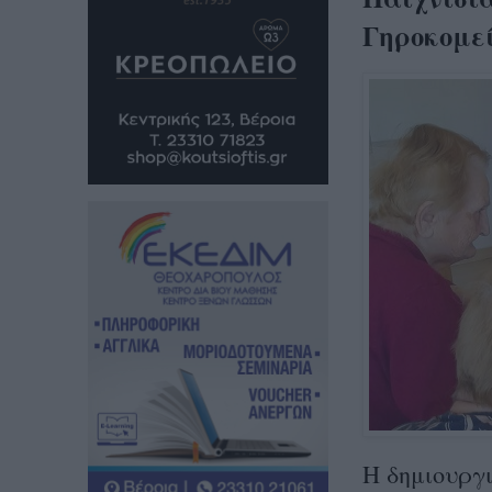
Γηροκομε
Η δημιουργ