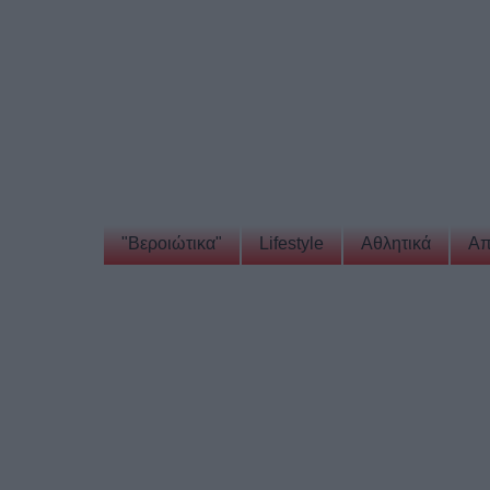
"Βεροιώτικα"
Lifestyle
Αθλητικά
Απ