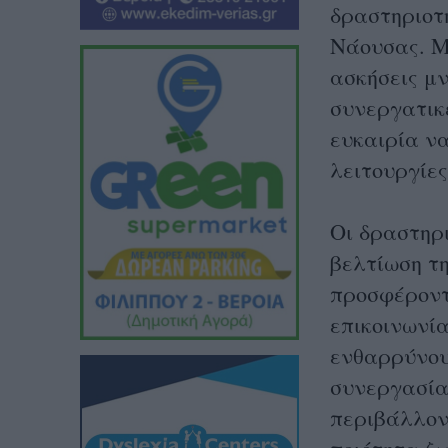
δραστηριοτ
Νάουσας. 
ασκήσεις μ
συνεργατικέ
ευκαιρία να
λειτουργίες
Οι δραστηρ
βελτίωση τ
προσφέροντ
επικοινωνί
ενθαρρύνου
συνεργασία,
περιβάλλον 