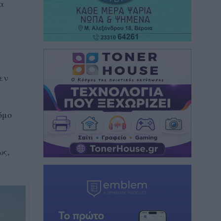
α
εν
όμο
ως,