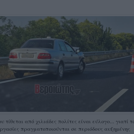
 τίθεται από χιλιάδες πολίτες είναι εύλογο... γιατί τ
ργασίες πραγματοποιούνται σε περιόδους αυξημένης