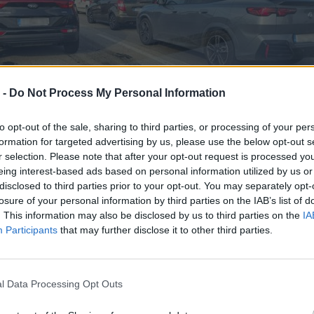
 -
Do Not Process My Personal Information
to opt-out of the sale, sharing to third parties, or processing of your per
formation for targeted advertising by us, please use the below opt-out s
r selection. Please note that after your opt-out request is processed y
ναι η δημιουργία μεγάλων μποτιλιαρισμάτων, ιδιαίτ
eing interest-based ads based on personal information utilized by us or
ς, με τους οδηγούς να χάνουν πολύτιμο χρόνο
disclosed to third parties prior to your opt-out. You may separately opt-
ια πολλούς εργαζόμενους που μετακινούνται από και
losure of your personal information by third parties on the IAB’s list of
. This information may also be disclosed by us to third parties on the
IA
λονίκη, η κατάσταση έχει πλέον ξεπεράσει τα όρια τη
Participants
that may further disclose it to other third parties.
αι έχει εξελιχθεί σε ένα σοβαρό πρόβλημα της
άς τους.
l Data Processing Opt Outs