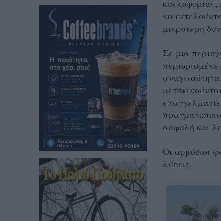
κυκλοφορίας; 
να εκτελούντα
μικρότερη δυν
Σε μια περιοχ
περιορισμένες
αναγκαιότητα.
μετακινούνται
επαγγελματίες
πραγματοποιού
ασφαλή και λε
Οι αρμόδιοι φ
λύσεις.