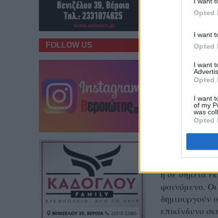
I want t
Opted 
I want t
FOLLOW US
Opted 
I want 
Advertis
Opted 
I want t
of my P
was col
Opted 
Ακόμη πιο ανη
εικόνα οχημάτ
ή σε σημεία ε
φαινόμενο. Οι
δημιουργούν ο
επικίνδυνο σκ