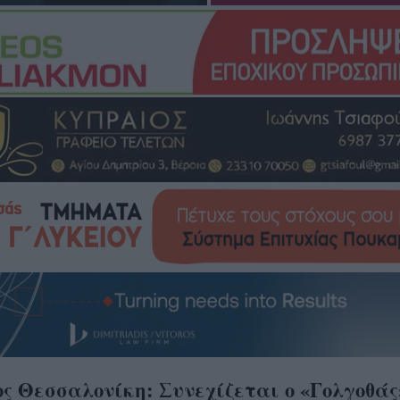
ς Θεσσαλονίκη: Συνεχίζεται ο «Γολγοθάς