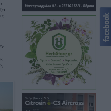
να
ζει
ις
Σε
υν
ές