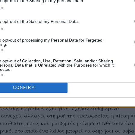
o opt-out of the Sharing of my personal data.
In
o opt-out of the Sale of my Personal Data.
In
to opt-out of processing my Personal Data for Targeted
ing.
In
o opt-out of Collection, Use, Retention, Sale, and/or Sharing
ersonal Data that Is Unrelated with the Purposes for which it
lected.
In
CONFIRM
συχητικό όμως είναι το ζήτημα της οδικής ασφάλειας. 
ων που έχουν προσκρούσει σε προστατευτικές μπαριέ
κτέλεσης εργασιών έχει γίνει σχεδόν καθημερινό
 συνεχείς αλλαγές στη ροή της κυκλοφορίας, η πίεση π
ι καθυστερήσεις και η αυξημένη κίνηση συνθέτουν ένα
ηνικό, στο οποίο ένα λάθος μπορεί να οδηγήσει σε σοβ