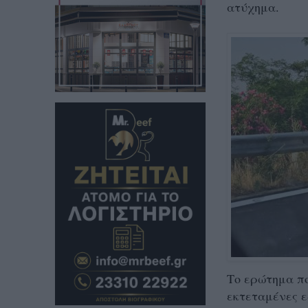
ατύχημα.
Το ερώτημα που
εκτεταμένες ε