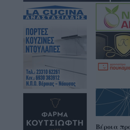
Bέροια προ