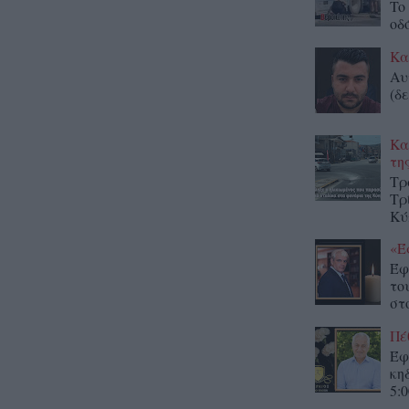
To
οδ
Κα
Αυ
(δε
Κα
τη
Τρ
Τρ
Κύ
«Έ
Έφ
το
στο
Πέ
Έφ
κη
5:0