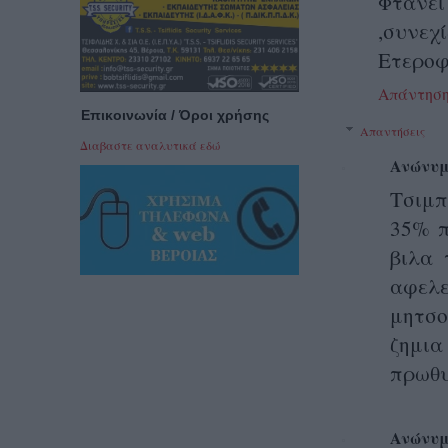
Φτάνει
,συνε
Ετεροφ
Απάντησ
Επικοινωνία / Όροι χρήσης
Απαντήσεις
Διαβαστε αναλυτικά εδώ
Ανώνυμ
Τσιμπ
35% π
βιλα 
αφελε
μητσο
ζημια
πρωθυ
Ανώνυμ