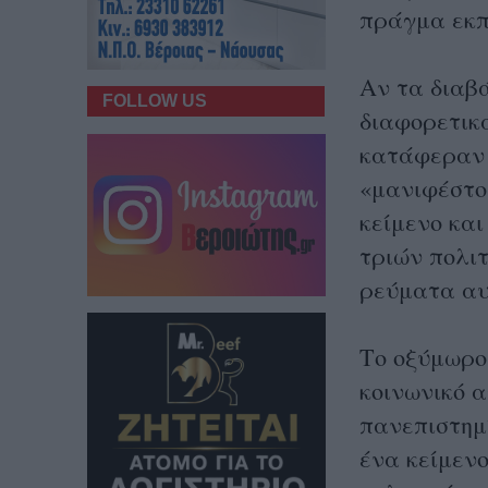
πράγμα εκπ
Αν τα διαβά
FOLLOW US
διαφορετικά
κατάφεραν 
«μανιφέστο»
κείμενο και
τριών πολιτ
ρεύματα αυ
Το οξύμωρο 
κοινωνικό 
πανεπιστημί
ένα κείμενο