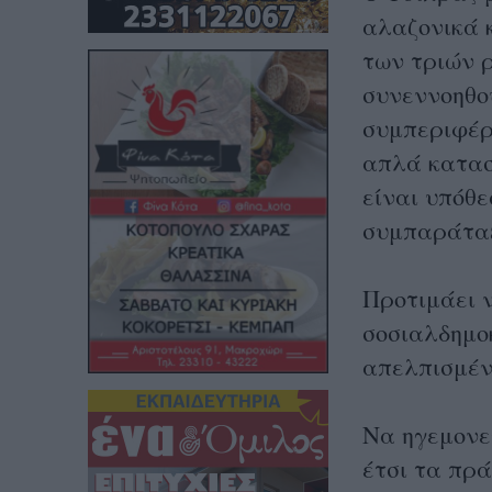
αλαζονικά 
των τριών 
συνεννοηθού
συμπεριφέρ
απλά κατασ
είναι υπόθ
συμπαράταξ
Προτιμάει 
σοσιαλδημο
απελπισμέν
Να ηγεμονε
έτσι τα πρά