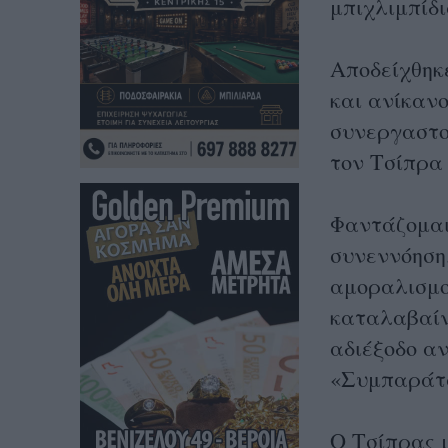
μπιχλιμπίδι
Αποδείχθηκε
και ανίκαν
συνεργαστο
τον Τσίπρα 
Φαντάζομαι
συνεννόηση
αμοραλισμο
καταλαβαίν
αδιέξοδο αν
«Συμπαράτα
Ο Τσίπρας 