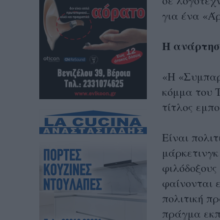
σε λογοτεχ
για ένα «Ά
H ανάρτησ
«Η «Συμπαρ
κόμμα του 
τίτλος εμπο
Είναι πολιτ
μάρκετινγκ
φιλόδοξους 
φαίνονται ε
πολιτική πρ
πράγμα εκπ