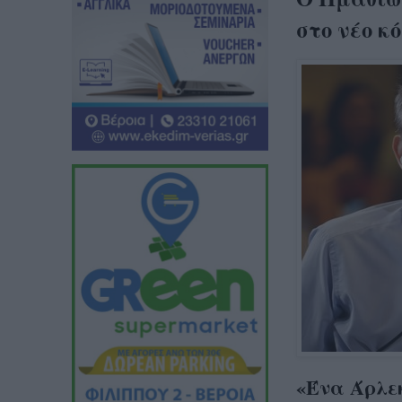
στο νέο κ
«Ένα Άρλε