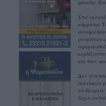
φέουδα. Ένα
Στις εκλογέ
κόμματος Τ
συνομιλήσε
ρευμάτων ώ
αφομοιωθού
κερδίζοντα
και τους φω
Δεν γίνετα
πολιτικών 
να θεωρείς
δίχως αυτού