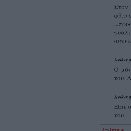
Στον 
φθαν
...πρ
γυαλ
συνελ
Ανώνυμ
Ο μόν
του. Α
Ανώνυμ
Είπε ο
του.
Απάντηση