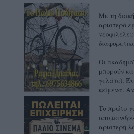
Με τη διακ
αριστερό εμ
νεοφιλελευ
διαφορετικ
Οι ακαδημαϊ
μπορούν και
γελάτε). Έν
κείμενα. Αν
Το πρώτο γι
απομεινάρι
αριστερή λο