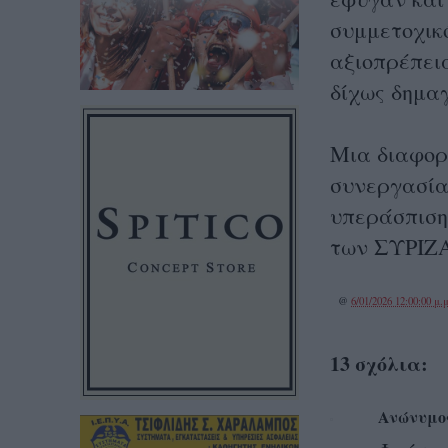
συμμετοχικ
αξιοπρέπειά
δίχως δημα
Μια διαφορε
συνεργασίας
υπεράσπιση
των ΣΥΡΙΖΑ
@
6/01/2026 12:00:00 μ.μ
13 σχόλια:
Ανώνυμο