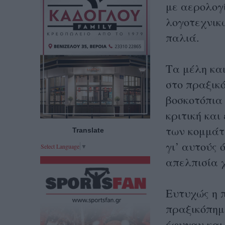
με αερολογ
λογοτεχνικ
παλιά.
Τα μέλη κα
στο πραξικ
βοσκοτόπια 
κριτική και
των κομμάτω
Translate
γι’ αυτούς 
Select Language
▼
απελπισία χ
Ευτυχώς η 
πραξικόπημα
έφυγαν και