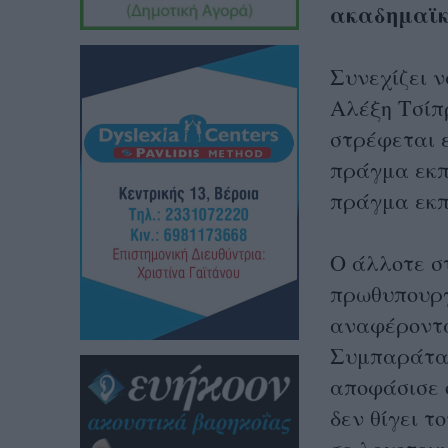
ακαδημαϊκ
Συνεχίζει ν
Αλέξη Τσίπ
στρέφεται ε
πράγμα εκπ
πράγμα εκπ
Ο άλλοτε σ
πρωθυπουργ
αναφέροντα
Συμπαράταξη
αποφάσισε 
δεν θίγει τ