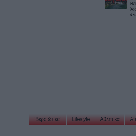
Νε
θέ
άν
"Βεροιώτικα"
Lifestyle
Αθλητικά
Απ