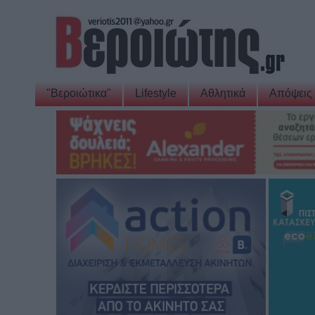
"Βεροιώτικα"
Lifestyle
Αθλητικά
Απόψεις