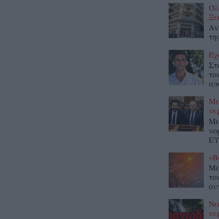
Όλ
Ξε
Αν
τη
Έχ
Στ
το
απ
Με
νε
Με
νο
ΕΥ
«Β
Με
το
συ
Νε
νε