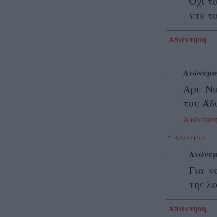
Όχι τ
ντε τ
Απάντηση
Ανώνυμο
Αρε Νι
του Άδ
Απάντησ
Απαντήσεις
Ανώνυμ
Για ν
της λ
Απάντηση