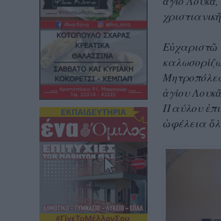
ἅγιο Λουκᾶ,
χριστιανικῆ
Εὐχαριστῶ κ
καλωσορίζω
Μητροπόλεως
ἁγίου Λουκᾶ
Παύλου ἐπι
ὠφέλεια ὅλ