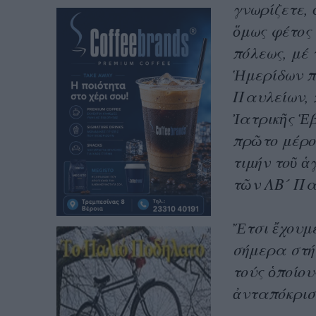
γνωρίζετε,
ὅμως φέτος
πόλεως, μέ 
Ἡμερίδων π
Παυλείων, 
Ἰατρικῆς Ἑβ
πρῶτο μέρος
τιμήν τοῦ ἁ
τῶν ΛΒ´ Παυ
Ἔτσι ἔχουμ
σήμερα στήν
τούς ὁποίο
ἀνταπόκρισ