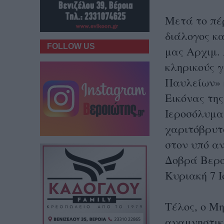
Μετά το πέ
διάλογος κ
FOLLOW US
μας Αρχιμ.
κληρικούς γ
Παυλείων» κ
Εικόνας τη
Ιεροσόλυμα,
χαριτόβρυτ
στον υπό α
Δοβρά Βερο
Κυριακή 7 Ι
Τέλος, ο Μ
αναμνηστικ