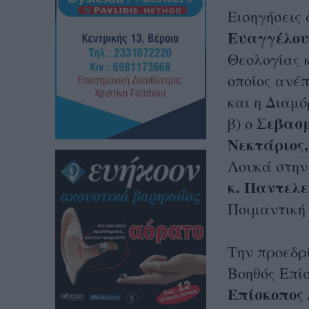
Εισηγήσεις 
Ευαγγέλου
Θεολογίας κ
οποίος ανέπ
και η Διαμ
Σεβασμ
β) ο
Νεκτάριος,
Λουκά στην 
κ. Παντελ
Ποιμαντική
Την προεδρί
Βοηθός Επί
Επίσκοπος 