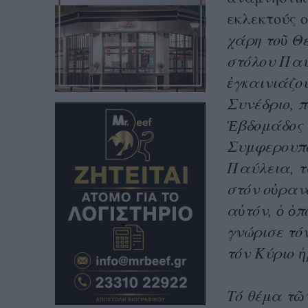
εκλεκτούς 
χάρη τοῦ Θε
στόλου Παύλ
ἐγκαινιά­ζο
Συνέδριο, π
Ἑβδομάδος π
Συμ­φε­ρουπ
Παύλεια, τ
στόν οὐραν
αὐτόν, ὁ ὁπ
γνώρισε τό
τόν Κύριο ἡ
Τό θέμα τῶν