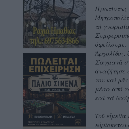
Πρωτίστως 
Μη­τρο­πολί
τή γνωριμία
Συμφερουπό
ὀφεί­λουμε,
Ἀργολίδος, 
Σαγματᾶ στή
ἀναζήτησε σ
του καί μᾶς
μέσα ἀπό τά
καί τά θαύ
Τοῦ εἴμεθα 
εὑρί­σκε­τα