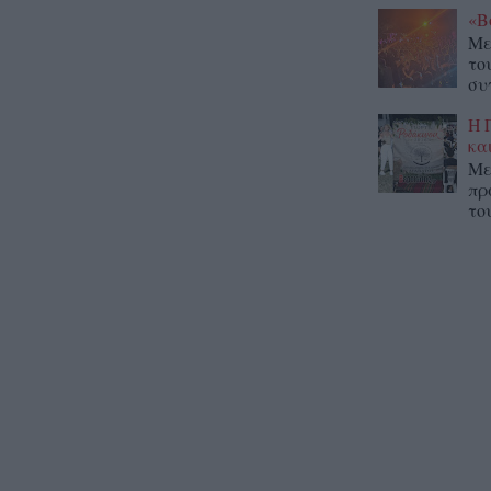
«Β
Με
το
συ
Η 
κα
Με
πρ
το