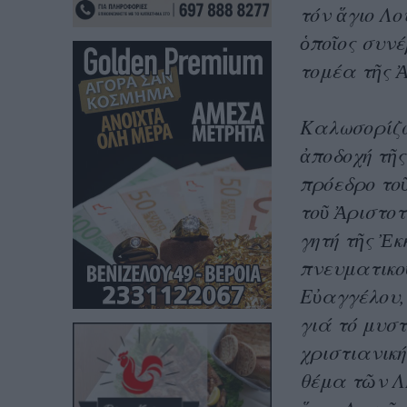
τόν ἅγιο Λο
ὁποῖος συν
τομέα τῆς 
Καλωσορίζω
ἀποδοχή τῆς
πρόεδρο τοῦ
τοῦ Ἀριστοτ
γητή τῆς Ἐκ
πνευματικο
Εὐαγγέλου, 
γιά τό μυστ
χριστιανική
θέμα τῶν Λ