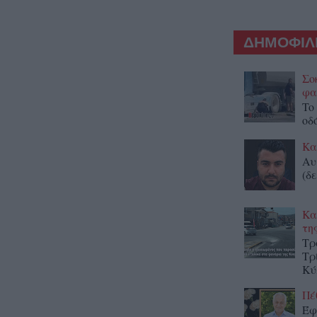
ΔΗΜΟΦΙΛΕ
Σο
φα
To
οδ
Κα
Αυ
(δε
Κα
τη
Τρ
Τρ
Κύ
Πέ
Έφ