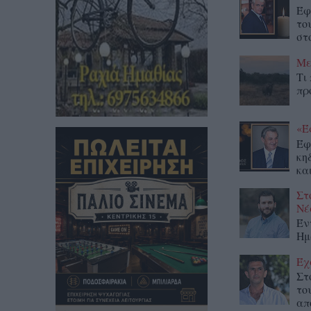
Έφ
το
στο
Με
Τι
πρ
«Έ
Έφ
κη
κα
Στ
Νέ
Έν
Ημ
Έχ
Στ
το
απ