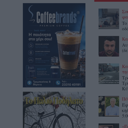
Σο
φα
To
οδ
Κα
Αυ
(δε
Κα
τη
Τρ
Τρ
Κύ
Πέ
Έφ
κη
5:0
«Έ