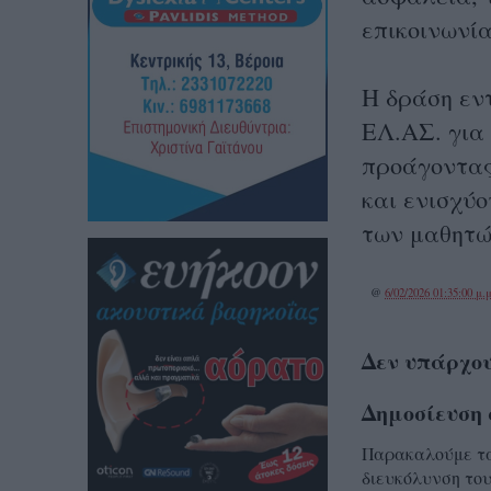
επικοινωνία
Η δράση εν
ΕΛ.ΑΣ. για
προάγοντας
και ενισχύ
των μαθητώ
@
6/02/2026 01:35:00 μ.μ
Δεν υπάρχου
Δημοσίευση 
Παρακαλούμε τα 
διευκόλυνση του