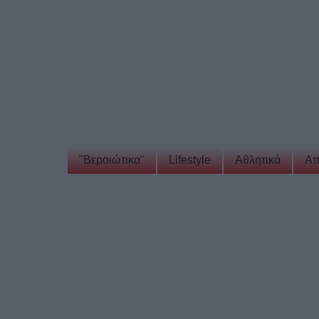
"Βεροιώτικα"
Lifestyle
Αθλητικά
Απ