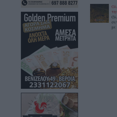
Ολ
τη
Όλ
συ
με