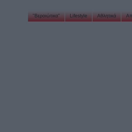
"Βεροιώτικα"
Lifestyle
Αθλητικά
Απ