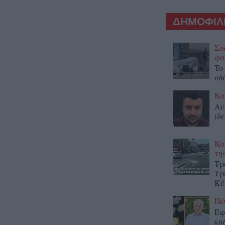
ΔΗΜΟΦΙΛΕ
Σο
φα
To
οδ
Κα
Αυ
(δε
Κα
τη
Τρ
Τρ
Κύ
Πέ
Έφ
κη