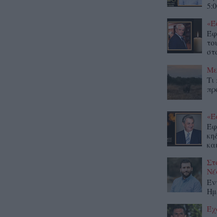
5:0
«Έ
Έφ
το
στο
Με
Τι
πρ
«Έ
Έφ
κη
κα
Στ
Νέ
Έν
Ημ
Έχ