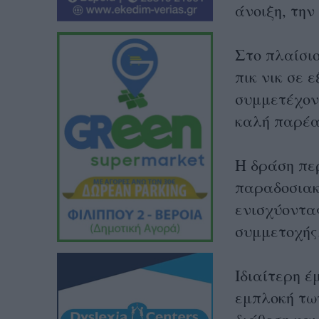
άνοιξη, την
Στο πλαίσι
πικ νικ σε 
συμμετέχον
καλή παρέα
Η δράση πε
παραδοσιακ
ενισχύοντας
συμμετοχής
Ιδιαίτερη 
εμπλοκή τω