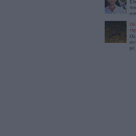
Στ
το
απ
Ολ
τη
Όλ
συ
με