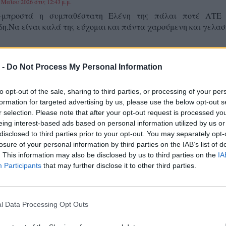
 Μαΐου 2026 στις 12:43 μ.μ.
-μπροστά η συμπαθέστατη Ελένη της πάλαι ποτέ ΑΤΕ
δη.Να είναι καλά της εύχομαι και πάντα χαρούμενη και γελασ
 -
Do Not Process My Personal Information
 Μαΐου 2026 στις 3:36 μ.μ.
κοτατος ΚΥΡΙΟΣ....ΜΑΝΑΡΙ...
to opt-out of the sale, sharing to third parties, or processing of your per
formation for targeted advertising by us, please use the below opt-out s
r selection. Please note that after your opt-out request is processed y
eing interest-based ads based on personal information utilized by us or
disclosed to third parties prior to your opt-out. You may separately opt-
losure of your personal information by third parties on the IAB’s list of
. This information may also be disclosed by us to third parties on the
IA
Participants
that may further disclose it to other third parties.
l Data Processing Opt Outs