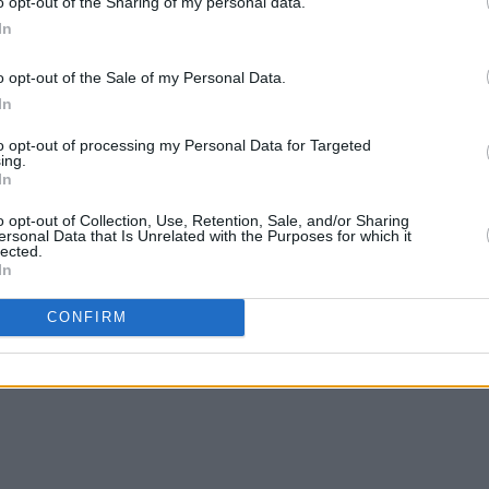
o opt-out of the Sharing of my personal data.
In
α να είναι σύντομα και να χρησιμοποιείτε nickname για τη διευκόλυνση του
ης» δεν υιοθετεί τις απόψεις των σχολιαστών, οι οποίοι και είναι αποκλειστικά
o opt-out of the Sale of my Personal Data.
In
ρτηση
Αρχική σελίδα
Παλαιότερη Ανάρτη
to opt-out of processing my Personal Data for Targeted
ing.
In
.gr
ως προτιμώμενη πηγή στο Google News
o opt-out of Collection, Use, Retention, Sale, and/or Sharing
ersonal Data that Is Unrelated with the Purposes for which it
lected.
In
CONFIRM