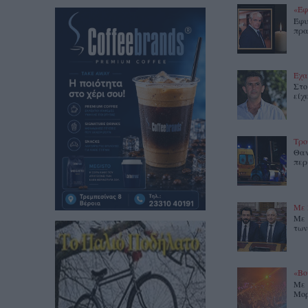
«Έφ
Έφυ
πρα
Έχα
Στο
είχ
Τρο
Θαν
περ
Με 
Με 
των
«Βο
Με 
Μορ