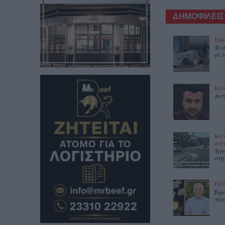
ΔΗΜΟΦΙΛΕΙΣ
Σοκ
To 
με 
Καλ
Αυτ
Κατ
ανα
Τρα
στη
Πέθ
Έφυ
πρα