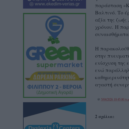
παράσταση
«Κ
Βαλτινό. Το έ
αξία της ζωής
χρόνου. Η παρ
συναισθήματα 
Η παρακολούθ
στην πνευματι
ενίσχυση της 
ενώ παράλληλ
καθημερινότη
αγαστή
συνεργ
@
5/04/2026 10:45:00 π.μ
2 σχόλια: