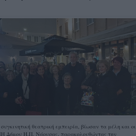
 συγκινητική θεατρική εμπειρία, βίωσαν τα μέλη και οι
ΠΗ Δήμου Η.Π. Νάουσας, παρακολουθώντας την