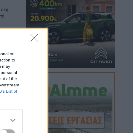
 στη
τή.
sonal or
ection to
ou may
 personal
out of the
 downstream
B’s List of