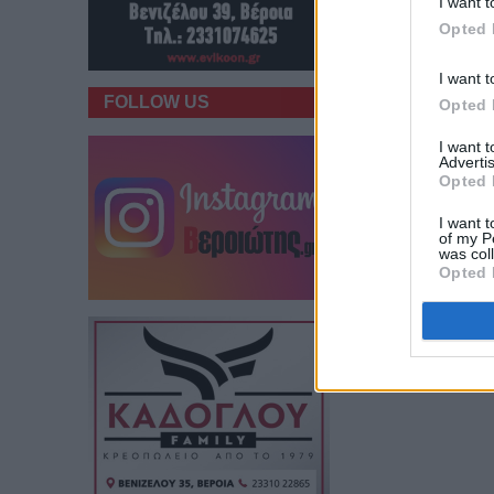
I want t
Opted 
Παρακαλούμε τα σχόλι
διαλόγου. Ο «Βεροιώτ
I want t
υπεύθυνοι για αυτές.
FOLLOW US
Opted 
Νεότερη ανά
I want 
Advertis
Opted 
Προσθέστε το
Veriotis
I want t
of my P
was col
Opted 