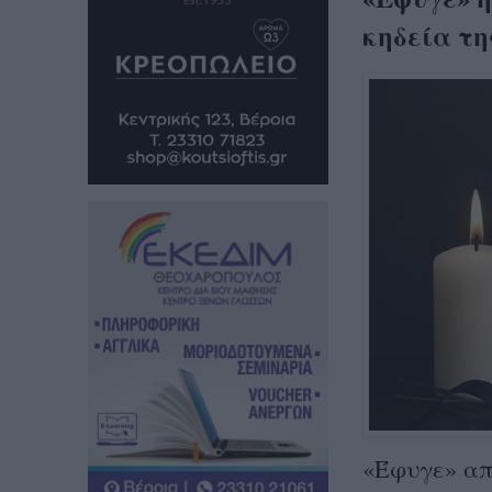
κηδεία τη
«Έφυγε» από