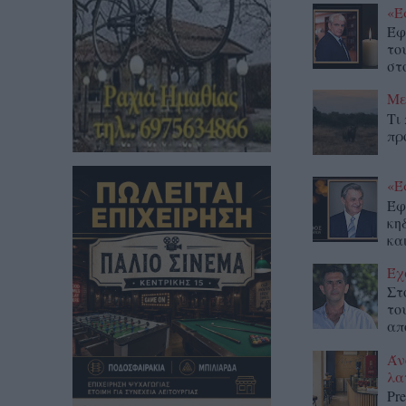
«Έ
Έφ
το
στο
Με
Τι
πρ
«Έ
Έφ
κη
κα
Έχ
Στ
το
απ
Άν
λα
Pr