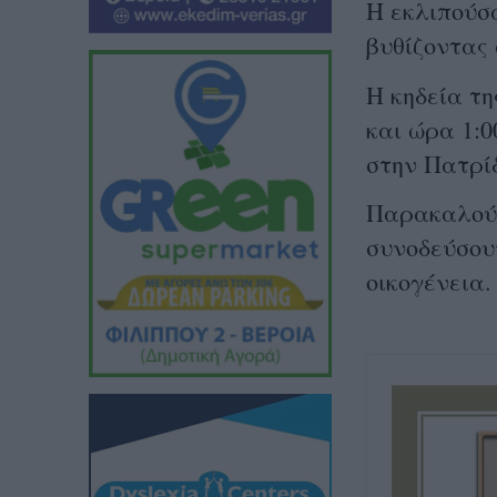
Η εκλιπούσ
βυθίζοντας 
Η κηδεία τη
και ώρα 1:0
στην Πατρί
Παρακαλούντ
συνοδεύσου
οικογένεια