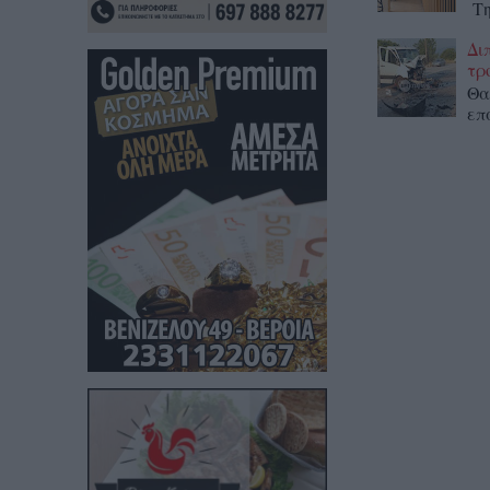
Τη
Δι
τρ
Θα
επ