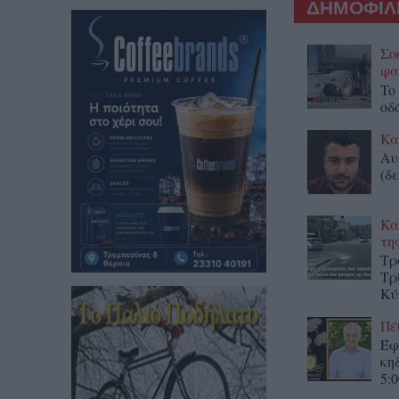
ΔΗΜΟΦΙΛΕ
Σο
φα
To
οδ
Κα
Αυ
(δε
Κα
τη
Τρ
Τρ
Κύ
Πέ
Έφ
κη
5:0