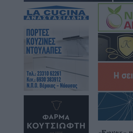
«Έφυγε» η