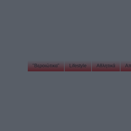
"Βεροιώτικα"
Lifestyle
Αθλητικά
Απ