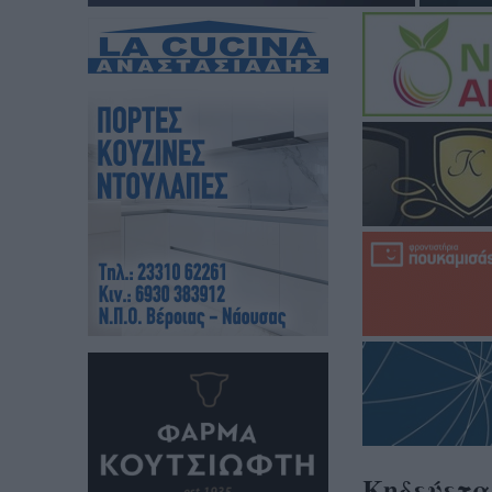
Κηδεύετα