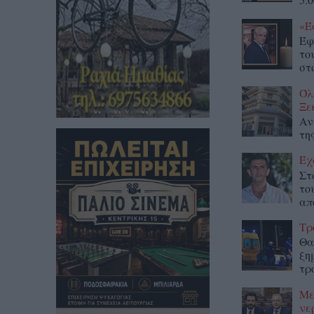
«Έ
Έφ
το
στο
Όλ
Ξε
Αν
τη
Έχ
Στ
το
απ
Τρ
Θα
ξη
τρ
Με
νε