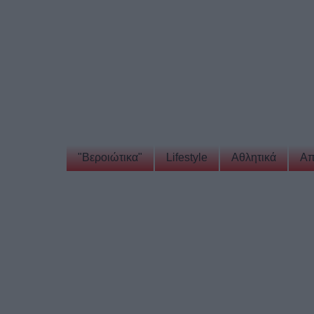
"Βεροιώτικα"
Lifestyle
Αθλητικά
Απ