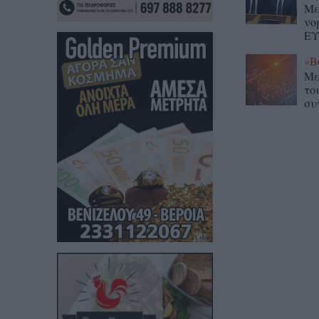
Με
νο
ΕΥ
«Β
Με
το
συ