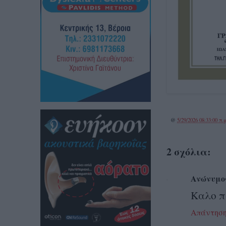
@
5/29/2026 08:33:00 π.μ
2 σχόλια:
Ανώνυμο
Καλο π
Απάντησ