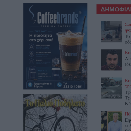
ΔΗΜΟΦΙΛΕ
Σο
φα
To
οδ
Κα
Αυ
(δε
Κα
τη
Τρ
Τρ
Κύ
Πέ
Έφ
κη
5:0