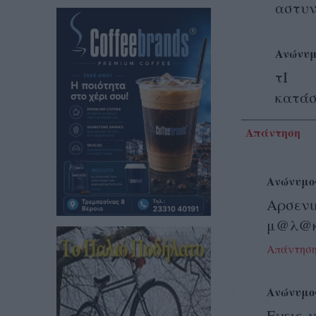
αστυνο
Ανώνυμ
τΙ λ
κατάσ
Απάντηση
Ανώνυμο
Αρσε
μ@λ@κι
Απάντησ
Ανώνυμο
Εχεις 