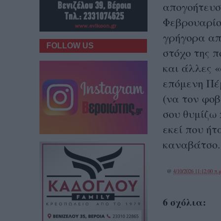
απογοήτευσ
Φεβρουαρίο
γρήγορα απ
FOLLOW US
στόχο της 
και άλλες 
επόμενη Πέ
(να τον φοβ
σου θυμίζω 
εκεί που ήτ
καναβάτσο.
@
4/10/2026 11:12:00 π.μ
6 σχόλια: