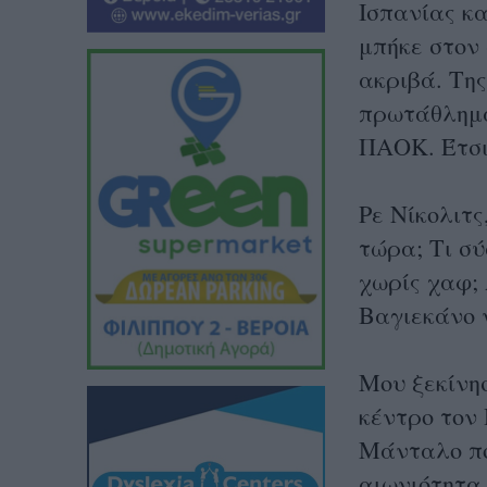
Ισπανίας κα
μπήκε στον
ακριβά. Της
πρωτάθλημα
ΠΑΟΚ. Έτσι
Ρε Νίκολιτς
τώρα; Τι σ
χωρίς χαφ;
Βαγιεκάνο ν
Μου ξεκίνησ
κέντρο τον 
Μάνταλο πο
αιωνιότητα 