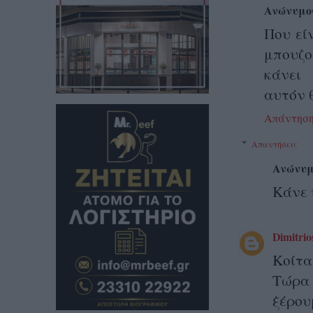
Ανώνυμο
Που εί
μπουζο
κάνει
αυτόν 
Απάντησ
Απαντήσεις
Ανώνυμ
Κάνε 
Dimitrio
Κοίτα 
Τώρα 
ξέρου