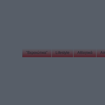
"Βεροιώτικα"
Lifestyle
Αθλητικά
Απ