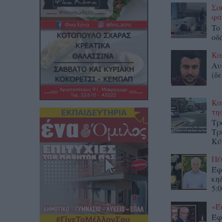
Σο
φα
To
οδ
Κα
Αυ
(δε
Κα
τη
Τρ
Τρ
Κύ
Πέ
Έφ
κη
5:0
«Έ
Έφ