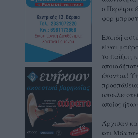
ο Περέιρα έ
φορ μπροστ
Επειδή αυτό
είναι μαύρα
το παίζεις 
οποιαδήποτ
έπονται!
Υπ
προσπάθεια
αποκλειστε
οποίος ήταν
Άρχισαν κα
και Μάνταλο