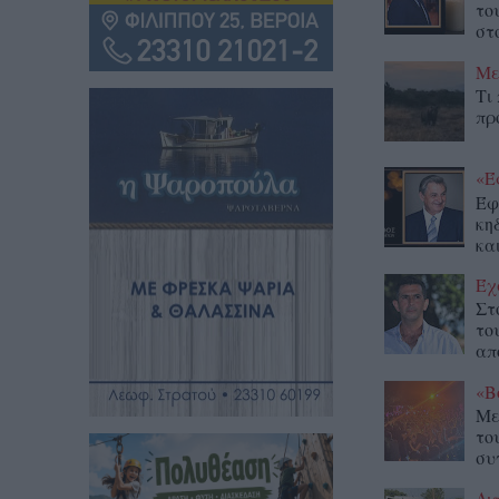
το
στο
Με
Τι
πρ
«Έ
Έφ
κη
κα
Έχ
Στ
το
απ
«Β
Με
το
συ
Δι