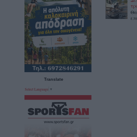
τρ
Θα
επ
Translate
Select Language
▼