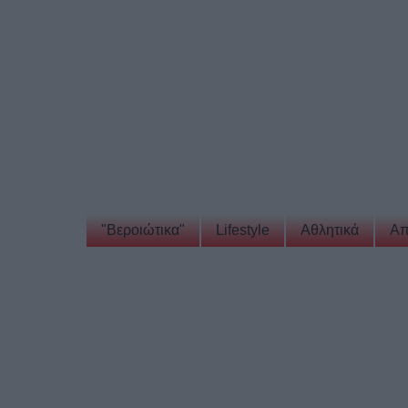
"Βεροιώτικα"
Lifestyle
Αθλητικά
Απ