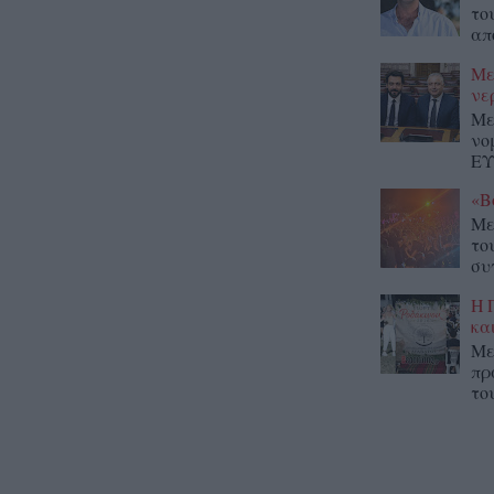
το
απ
Με
νε
Με
νο
ΕΥ
«Β
Με
το
συ
Η 
κα
Με
πρ
το