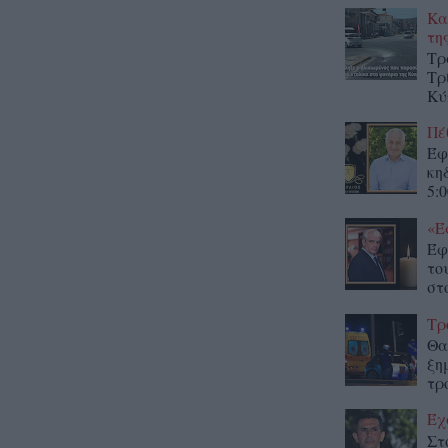
Κα
τη
Τρ
Τρ
Κύ
Πέ
Έφ
κη
5:0
«Έ
Έφ
το
στο
Τρ
Θα
ξη
τρ
Έχ
Στ