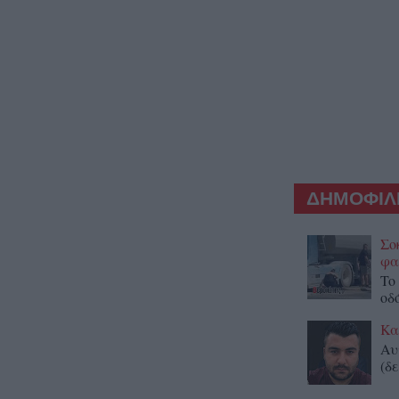
ΔΗΜΟΦΙΛΕ
Σο
φα
To
οδ
Κα
Αυ
(δε