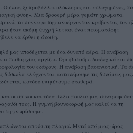
 Ο ήλιος ξεπροβάλλει ολόκληρος και ευλογημένος, π
μαγική φύση». Μια δροσερή μέρα γεμάτη χρώματα.
υρανό, τα σύννεφα πηγαινοέρχονταν κρύβοντας τον ή
ιρα ήταν ακόμη ψυχρή λες και ένας πεισματάρης
ήθελε να έρθει η άνοιξη.
ηλό μας υποδέχεται με ένα δυνατό αέρα. Η ανάβαση
και πειθαρχίας αρχίζει. Ορειβατούμε διαδοχικά και ό
ορφολογία του εδάφους. Η ανάβαση βασανιστική. Τα 
ς δύσκολα ελέγχονται, κατανέμουμε τις δυνάμεις μας
δύνεται, ωστόσο επιμένουμε σταθερά.
 και οι σπίνοι και τόσα άλλα πουλιά μας συντροφεύου
ραγούδι τους. Η γυμνή βουνοκορφή μας καλεί να τη
να τη γνωρίσουμε.
απλώνεται απρόσιτη πλαγιά. Μετά από μιας ώρας