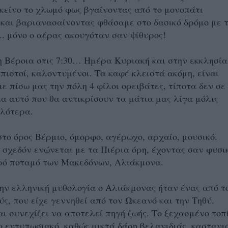
κείνο το χλωμό φως βγαίνοντας από το μονοπάτι
και βαριανασαίνοντας φθάσαμε στο δασικό δρόμο με τ
... μόνο ο αέρας ακουγόταν σαν ψίθυρος!
 Βέροια στις 7:30… Ημέρα Κυριακή και στην εκκλησία
 πιστοί, καλοντυμένοι. Τα καφέ κλειστά ακόμη, είναι
ε πίσω μας την πόλη 4 φίλοι ορειβάτες, τίποτα δεν σε
ια αυτό που θα αντικρίσουν τα μάτια μας λίγα μόλις
ηλότερα.
το όρος Βέρμιο, όμορφο, αγέρωχο, αρχαίο, μουσικό.
ι σχεδόν ενώνεται με τα Πιέρια όρη, έχοντας σαν φυσι
ερό ποταμό των Μακεδόνων, Αλιάκμονα.
ν ελληνική μυθολογία ο Αλιάκμονας ήταν ένας από τ
ύς, που είχε γεννηθεί από τον Ωκεανό και την Τηθύ.
ι συνεχίζει να αποτελεί πηγή ζωής. Το ξεχασμένο τοπ
ρο εντυπωσιακό, καθώς μικτά δάση βελανιδιάς, καστανι