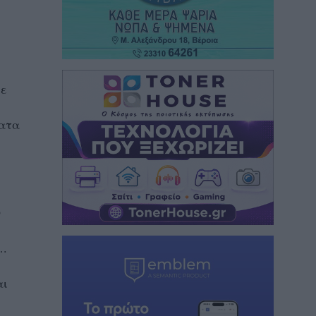
με
ματα
Ο
….
αι