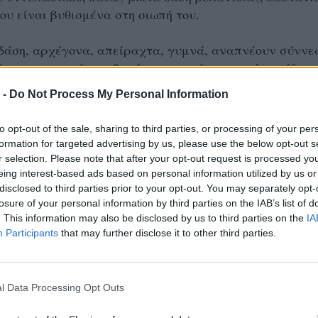
κου είναι βυθισμένα στη σιωπή του.
δάση, αρχέγονα, απείραχτα, γυμνά, αναπνέουν σύννε
 ζουν σε μικρούς αριθμούς αγριογούρουνα, αλεπούδες,
κάδια. Περάσαμε το χωριό Καστανιά, ο επαρχιακός
 -
Do Not Process My Personal Information
δηγεί ψηλότερα. Αφήσαμε δεξιά μας την Παναγία Σουμ
υμε…
to opt-out of the sale, sharing to third parties, or processing of your per
formation for targeted advertising by us, please use the below opt-out s
μελά είναι ένα πασίγνωστο χριστιανικό ορθόδοξο
r selection. Please note that after your opt-out request is processed y
τά στην Τραπεζούντα, σύμβολο για 17 αιώνες του
eing interest-based ads based on personal information utilized by us or
disclosed to third parties prior to your opt-out. You may separately opt-
ηνισμού. Το 389 μ. Χ. οι Αθηναίοι μοναχοί Βαρνάβας κ
losure of your personal information by third parties on the IAB’s list of
γήθηκαν στις απάτητες κορφές του Πόντου. Εκεί σε
. This information may also be disclosed by us to third parties on the
IA
 μέτρων, είχε μεταφερθεί από αγγέλους η ιερή εικόνα
Participants
that may further disclose it to other third parties.
της Αθηνιώτισσας, την οποία κατά την παράδοση
ε ο Ευαγγελιστής Λουκάς.
l Data Processing Opt Outs
ε κατά καιρούς από επιδρομές των αλλόπιστων και τ
τίας της φήμης και του πλούτου που απέκτησε. Το 1922 