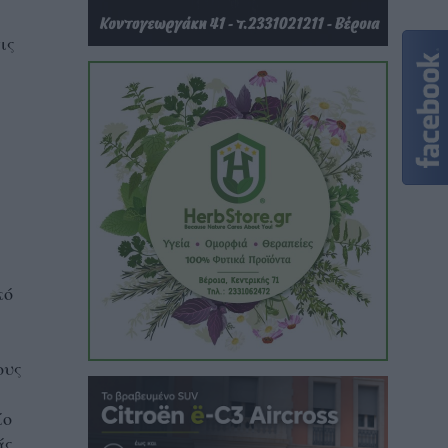
ις
κό
ους
ίο
άς,