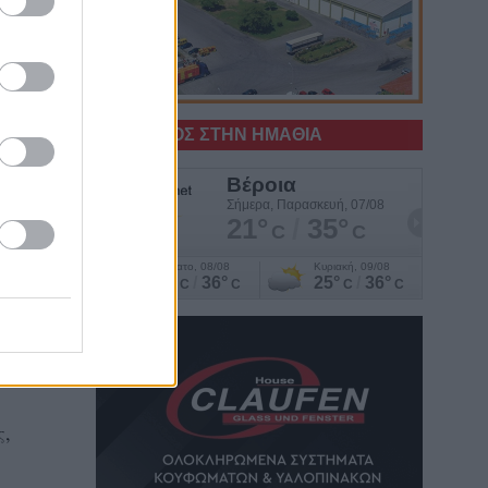
ον
υ
Ο ΚΑΙΡΟΣ ΣΤΗΝ ΗΜΑΘΙΑ
την
ος
ις
ς,