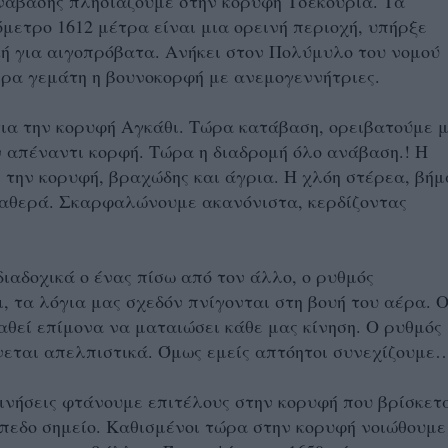
νάβασης πλησιάζουμε στην κορυφή Τσεκούρια. Τα
μετρο 1612 μέτρα είναι μια ορεινή περιοχή, υπήρξε
κή για αιγοπρόβατα. Ανήκει στον Πολύμυλο του νομού
ρα γεμάτη η βουνοκορφή με ανεμογεννήτριες.
ια την κορυφή Αγκάθι. Τώρα κατάβαση, ορειβατούμε 
 απέναντι κορφή. Τώρα η διαδρομή όλο ανάβαση.! Η
 την κορυφή, βραχώδης και άγρια. Η χλόη στέρεα, βή
αθερά. Σκαρφαλώνουμε ακανόνιστα, κερδίζοντας
ιαδοχικά ο ένας πίσω από τον άλλο, ο ρυθμός
, τα λόγια μας σχεδόν πνίγονται στη βουή του αέρα. 
θεί επίμονα να ματαιώσει κάθε μας κίνηση. Ο ρυθμός
εται απελπιστικά. Όμως εμείς απτόητοι συνεχίζουμε
ινήσεις φτάνουμε επιτέλους στην κορυφή που βρίσκετ
ίπεδο σημείο. Καθισμένοι τώρα στην κορυφή νοιώθουμε