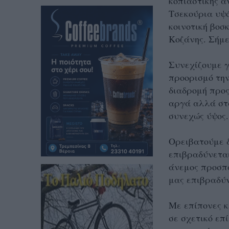
κοπιαστικής α
Τσεκούρια υψό
κοινοτική βοσ
Κοζάνης. Σήμε
Συνεχίζουμε γ
προορισμό την
διαδρομή προς
αργά αλλά στ
συνεχώς ύψος.
Ορειβατούμε δ
επιβραδύνεται
άνεμος προσπα
μας επιβραδύν
Με επίπονες κ
σε σχετικό επ