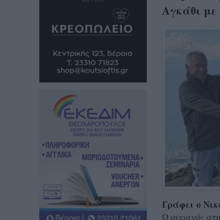
Αγκάθι με
Γράφει ο Νι
O ουρανός στη