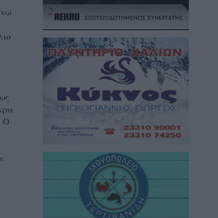
άνω
λιο
πως
άκρα
. Ο
ν