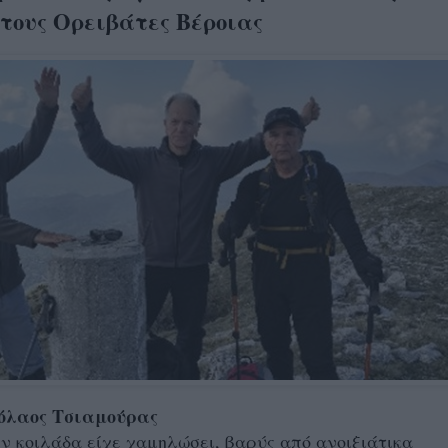
 τους Ορειβάτες Βέροιας
κόλαος Τσιαμούρας
ν κοιλάδα είχε χαμηλώσει, βαρύς από ανοιξιάτικα