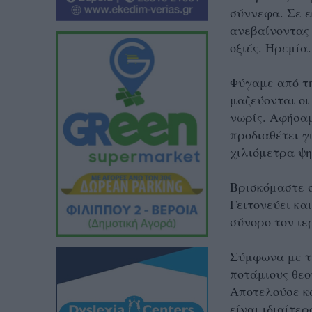
σύννεφα.
Σε ε
ανεβαίνοντας 
οξιές. Ηρεμία
Φύγαμε από τη
μαζεύονται οι
νωρίς. Αφήσαμ
προδιαθέτει γ
χιλιόμετρα ψ
Βρισκόμαστε σ
Γειτονεύει κα
σύνορο τον ι
Σύμφωνα με τη
ποτάμιους θεο
Αποτελούσε κα
είναι ιδιαίτε