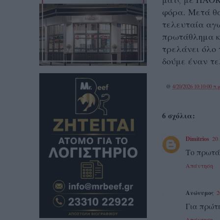
φόρα. Μετά θα
τελευταία αγω
πρωτάθλημα κα
τρελάνει όλο 
δούμε έναν τ
@
4/20/2026 10:10:00 π.μ
6 σχόλια:
Dimitrios
20 
Το πρωτάθ
Απάντηση
Ανώνυμος
2
Για πρώτ
Απάντηση