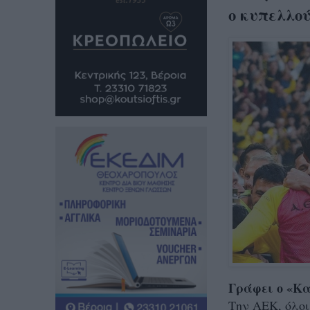
ο κυπελλο
Γράφει ο «Κ
Την ΑΕΚ, όλοι