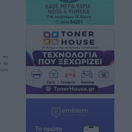
ε τα
ε τα
λιον