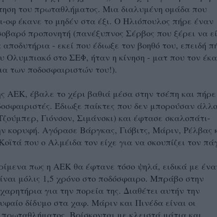
τηση του πρωταθλήματος. Μια διαλυμένη ομάδα που
ι-οφ έκανε το μηδέν στα έξι. Ο Ηλιόπουλος πήρε έναν
σοβαρό προπονητή (πανέξυπνος Σέρβος που ξέρει να ε
 αποδυτήρια - εκεί που έδιωξε τον βοηθό του, επειδή π
ου Ολυμπιακό στο ΣΕΦ, ήταν η κίνηση - ματ που τον έκ
ια των ποδοσφαιριστών του!).
ς ΑΕΚ, έβαλε το χέρι βαθιά μέσα στην τσέπη και πήρε
δοσφαιριστές. Έδιωξε παίκτες που δεν μπορούσαν άλλ
ζούμπερ, Γιόνσον, Σιμάνσκι) και έφτασε σκαλοπάτι-
ν κορυφή. Αγόρασε Βάργκας, Γιόβιτς, Μάριν, Ρέλβας 
Κοϊτά που ο Αλμέιδα τον είχε για να σκουπίζει τον πά
ερίμενα πως η ΑΕΚ θα έφτανε τόσο ψηλά, ειδικά με ένα
ίναι μόλις 1,5 χρόνο στο ποδόσφαιρο. Μπράβο στην
χαρητήρια για την πορεία της. Διαθέτει αυτήν την
ρυφαίο δίδυμο στα χαφ. Μάριν και Πινέδα είναι οι
 πρωταθλήματος. Βρίσκονται με κλειστά μάτια και