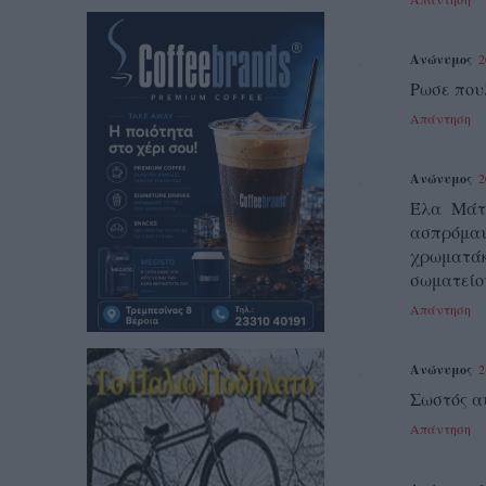
Ανώνυμος
2
Ρωσε που
Απάντηση
Ανώνυμος
2
Έλα Μάτα
ασπρόμαυ
χρωματά
σωματείο
Απάντηση
Ανώνυμος
2
Σωστός α
Απάντηση