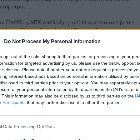
λιόμετρα.
ον ΠΑΟΚ, η ΑΕΚ απέδειξε γιατί θεωρείται αυτήν την
φαία ομάδα της Super League. Τον κατάπιε τον
Οι Θεσσαλονικείς δεν μπορούσαν να αλλάξουν τρίτη
 -
Do Not Process My Personal Information
 αδικεί την Ένωση. Θα έπρεπε το κοντέρ να σταματήσε
πάτε μωρέ με τον Γερο-Λόβρεν; Αυτός από τις 5 μπαλιέ
to opt-out of the sale, sharing to third parties, or processing of your per
 λάθος.
formation for targeted advertising by us, please use the below opt-out s
r selection. Please note that after your opt-out request is processed y
του Βορρά» για μια ακόμη φορά, πλήρωσε τον κακό
eing interest-based ads based on personal information utilized by us or
disclosed to third parties prior to your opt-out. You may separately opt-
χεδιασμό του. Ο Πρόεδρος είναι απών, χιλιάδες
losure of your personal information by third parties on the IAB’s list of
κριά και δεν υπάρχει σπίθα στον σύλλογο. Σε αντίθεσ
. This information may also be disclosed by us to third parties on the
IA
ύς που βράζει το αίμα τους. Αν δεν επιστρέψει ο Ιβάν
Participants
that may further disclose it to other third parties.
όχι επικοινωνιακά με ελικόπτερα, αλλά με ουσία) και 
παίκτης της ομάδας, προκοπή δεν βλέπω.
l Data Processing Opt Outs
ει το κύπελλο και να σωθεί η χρονιά, αλλά 15 χρόνια
ns League είναι πάρα πολλά. Το όνειρο για σεντόνι στ