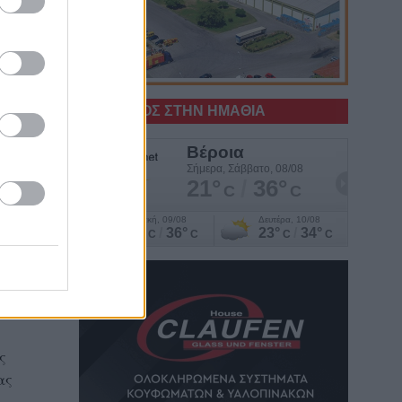
ς σε
νεις
τό
Ο ΚΑΙΡΟΣ ΣΤΗΝ ΗΜΑΘΙΑ
άφα
η
υμε
ς
ας