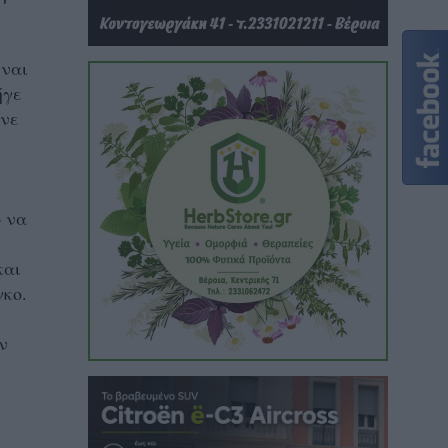
ίναι
ήγε
ανε
ο να
και
γκο.
ν