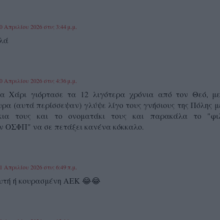
0 Απριλίου 2026 στις 3:44 μ.μ.
λά
0 Απριλίου 2026 στις 4:36 μ.μ.
 Χάρι γιόρτασε τα 12 λιγότερα χρόνια από τον Θεό, μ
ρα (αυτά περίσσεψαν) γλύψε λίγο τους γνήσιους της Πόλης μ
κια τους και το ονοματάκι τους και παρακάλα το "φι
ν ΟΣΦΠ" να σε πετάξει κανένα κόκκαλο.
1 Απριλίου 2026 στις 6:49 π.μ.
υτή ή κουρασμένη ΑΕΚ 😂😂