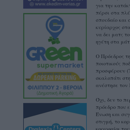
για
την κατάκ
πέρσι στα πλέ
σπουδαίο και 
κυρίαρχος στα
να δει ματς τ
ηγέτη στα μάτ
Ο Πρόεδρος τη
ποιοτικούς πο
προσφέρουν (Τ
σκαλοπάτι στη
ανέστησε τον 
Όχι, δεν το π
πρόεδρο που ε
Ένωση και συγ
στιγμή, το κο
κορυφαίοι του