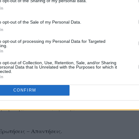
o opt-out of the Sharing of my personal data.
In
 της εκδήλωσης:
o opt-out of the Sale of my Personal Data.
Προσέλευση
In
to opt-out of processing my Personal Data for Targeted
 Έναρξη Εκδήλωσης- Χαιρετισμοί
ing.
In
κουρτόπουλος,
o opt-out of Collection, Use, Retention, Sale, and/or Sharing
ersonal Data that Is Unrelated with the Purposes for which it
μελητηρίου Ημαθίας.
lected.
οτίδας
Γενικός Διευθυντής ΚΕΠΑ-ΑΜΕΜ ΑΜΚΕ/ΕΦΕΠ
In
CONFIRM
Παρουσίαση της Δράσης «Παράγουμε στην Ελλάδα»
ραμίδης,
Υπεύθυνος Δράσης, ΚΕΠΑ-ΑΝΕΜ ΑΜΚΕ/
Ερωτήσεις – Απαντήσεις.