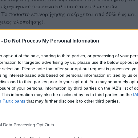
υ εξαγωγικού προσανατολισμού των ελληνικών
 Το ποσοστό επιχορήγησης ανέρχεται από 50% έως και
χείας υλοποίησης).
ρηματοδοτείται από το Ευρωπαϊκό Ταμείο Περιφερεια
 -
Do Not Process My Personal Information
ΠΑ) της Ευρωπαϊκής Ένωσης, με χρήση της Κοινής
ρο 25 Κ (ΕΕ) 2021/1060) για τη χρηματοδότηση
to opt-out of the sale, sharing to third parties, or processing of your per
ου εμπίπτουν στο πεδίο ενισχύσεων του ΕΚΤ+) και
formation for targeted advertising by us, please use the below opt-out s
υς.
r selection. Please note that after your opt-out request is processed y
eing interest-based ads based on personal information utilized by us or
disclosed to third parties prior to your opt-out. You may separately opt-
αι ελεύθερη.
losure of your personal information by third parties on the IAB’s list of
. This information may also be disclosed by us to third parties on the
IA
για τη Δράση
Participants
that may further disclose it to other third parties.
κδήλωσης: Επιμελητήριο Ημαθίας (τηλ.23310-24734),
gr
l Data Processing Opt Outs
ΚΕ (τηλ. 2310-480.000), www.kepa-anem.gr