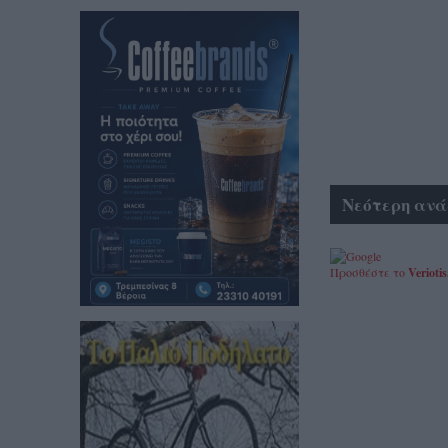
Νεότερη ανά
Προσθέστε το
Veriotis