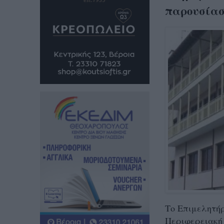
παρουσίασ
Το Επιμελητή
Περιφερειακή