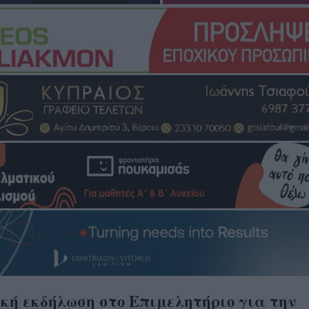
κή εκδήλωση στο Eπιμελητήριο για την