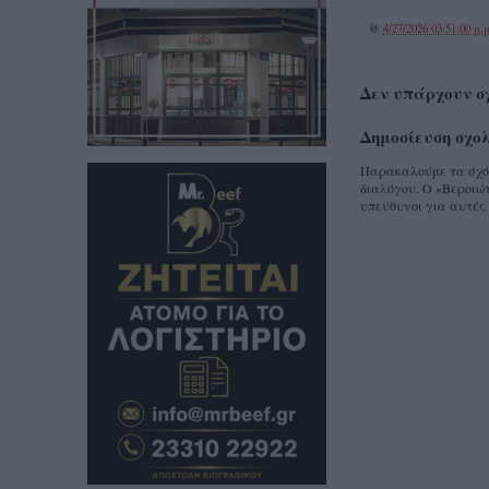
@
4/27/2026 03:51:00 μ.μ
Δεν υπάρχουν σ
Δημοσίευση σχο
Παρακαλούμε τα σχόλι
διαλόγου. Ο «Βεροιώτ
υπεύθυνοι για αυτές.