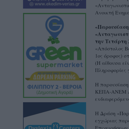
«Ανταγωνιστι
Ανοικτή Ενημ
«Παρουσίαση
«Ανταγωνιστι
την Τετάρτη 
«Απόστολος Βε
1ος όροφος) σ
(Η αίθουσα εί
Πληροφορίες γ
Η παρουσίαση 
ΚΕΠΑ-ΑΝΕΜ ΑΜ
ενδιαφερόμενο
Η Δράση «Παρά
εγχώριας παρ
Επιχειρήσεων 