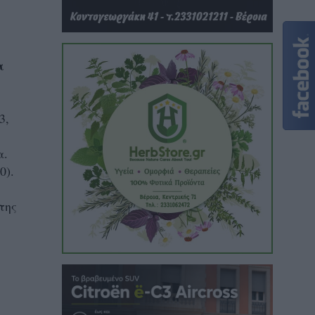
α
3,
α.
0).
της