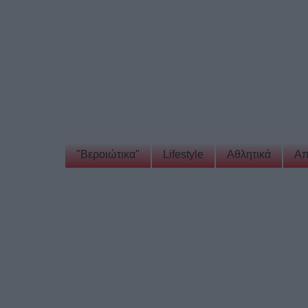
"Βεροιώτικα"
Lifestyle
Αθλητικά
Απ