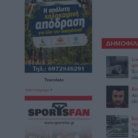
ΔΗΜΟΦΙΛΕ
Σο
φα
To
οδ
Translate
Κα
Select Language
▼
Αυ
(δε
Κα
τη
Τρ
Τρ