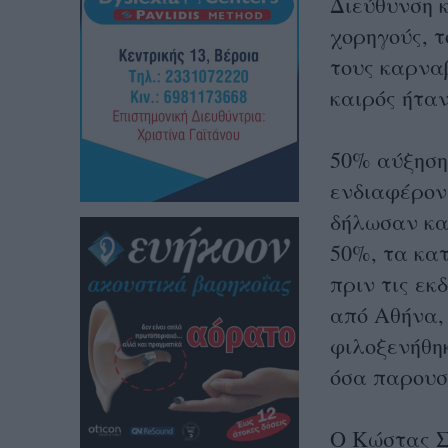
Διεύθυνση κ
χορηγούς, τ
τους καρναβ
καιρός ήταν
50% αύξηση
ενδιαφέροντ
δήλωσαν και
50%, τα κα
πριν τις εκ
από Αθήνα,
φιλοξενήθη
όσα παρουσ
Ο Κώστας Σ