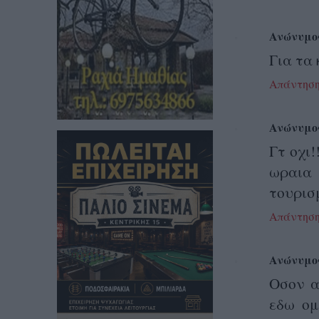
Ανώνυμο
Για τα
Απάντησ
Ανώνυμο
Γτ οχι
ωραια 
τουρισ
Απάντησ
Ανώνυμο
Οσον α
εδω ομ