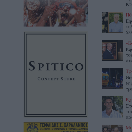
Κύ
Πέ
Έφ
κη
5:0
«Έ
Έφ
το
στο
Τρ
Θα
ξη
τρ
Έχ
Στ
το
απ
Με