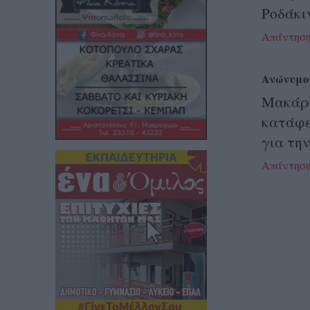
Ροδάκιν
Απάντησ
Ανώνυμο
Μακάρι
κατάφε
για τη
Απάντησ