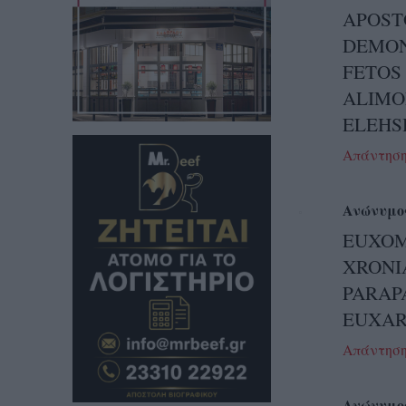
APOST
DEMON
FETOS
ALIMO
ELEHSH
Απάντησ
Ανώνυμο
EUXOM
XRONI
PARAP
EUXARI
Απάντησ
Ανώνυμο