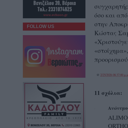
συγχαρητήρ
όσο και απ
στην Αποκρ
FOLLOW US
Κώστας Σαμ
«Χριστούγε
«στοίχημα»,
προορισμούς
@
2/25/2026 08:37:00 μ.μ
11 σχόλια:
Ανώνυμο
ALIMO
ORTH