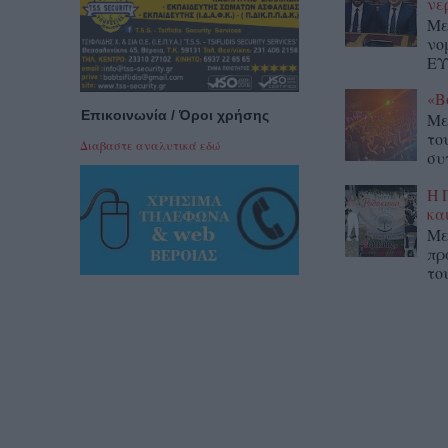
νε
Με
νο
ΕΥ
«Β
Επικοινωνία / Όροι χρήσης
Με
το
Διαβαστε αναλυτικά εδώ
συ
Η 
κα
Με
πρ
το