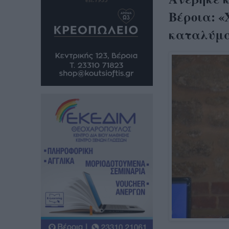
Βέροια: 
καταλύμ