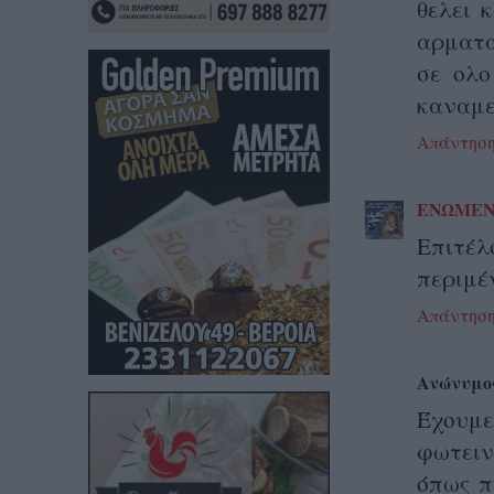
θελει 
αρματα
σε ολο
καναμε
Απάντησ
ΕΝΩΜΕΝ
Επιτέλ
περιμέ
Απάντησ
Ανώνυμο
Έχουμε
φωτει
όπως π