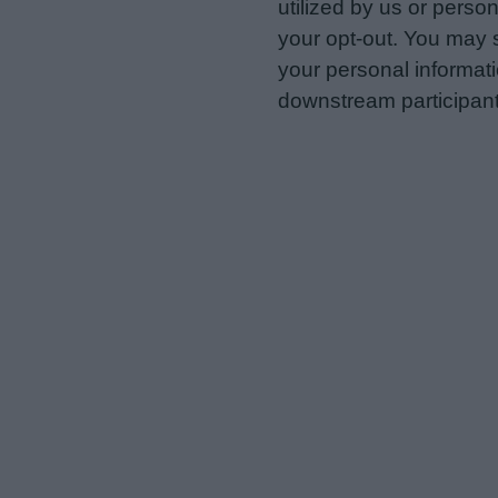
utilized by us or person
your opt-out. You may s
your personal informatio
downstream participant
us to third parties on t
may further disclose it t
Personal Data Processing 
I want to opt-out of the Sh
Opted In
I want to opt-out of the Sa
Opted In
I want to opt-out of proce
Advertising.
Opted In
I want to opt-out of Collec
of my Personal Data that Is
was collected.