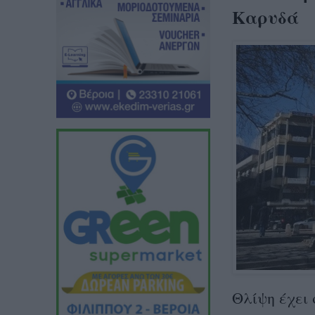
Καρυδά
Θλίψη έχει 