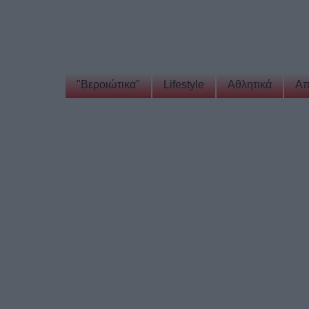
"Βεροιώτικα"
Lifestyle
Αθλητικά
Απ