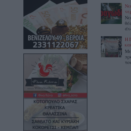
Νε
νε
Νε
θέ
άν
Η 
κα
Με
πρ
το