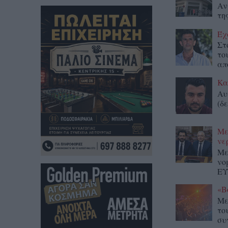
Αν
τη
Έχ
Στ
το
απ
Κα
Αυ
(δε
Με
νε
Με
νο
ΕΥ
«Β
Με
το
συ