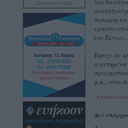
του θανάτο
συνταξιούχο
διοίκηση το
εμπιστευτε
και Έργων.
Έφυγε σε ηλ
αγαπημένα 
πραγματοπο
μ.μ., στον 
@
2/04/2026 10:14:00 π.μ
Δεν υπάρχου