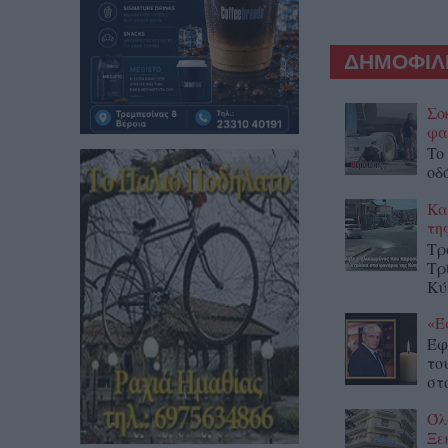
ΔΗΜΟΦΙΛΕ
Σο
φα
To
οδ
Κα
τη
Τρ
Τρ
Κύ
«Έ
Έφ
το
στο
Όλ
Ξε