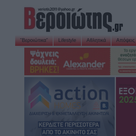
"Βεροιώτικα"
Lifestyle
Αθλητικά
Απόψεις