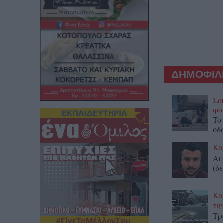
ΔΗΜΟΦΙΛΕ
Σο
φα
To
οδ
Κα
Αυ
(δε
Κα
τη
Τρ