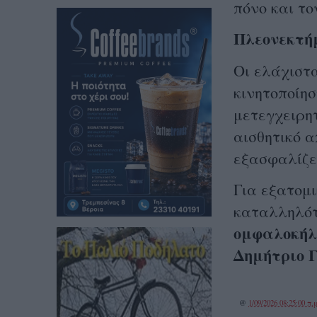
πόνο και το
Πλεονεκτή
Οι ελάχιστ
κινητοποίη
μετεγχειρητ
αισθητικό α
εξασφαλίζε
Για εξατομι
καταλληλότ
ομφαλοκήλ
Δημήτριο 
@
1/09/2026 08:25:00 π.μ