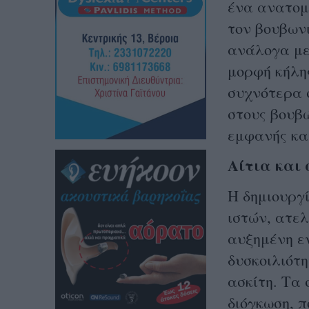
ένα ανατομ
τον βουβωνι
ανάλογα με
μορφή κήλης
συχνότερα 
στους βουβώ
εμφανής κατ
Αίτια και
Η δημιουργ
ιστών, ατελ
αυξημένη εν
δυσκοιλιότη
ασκίτη. Τα
διόγκωση, π