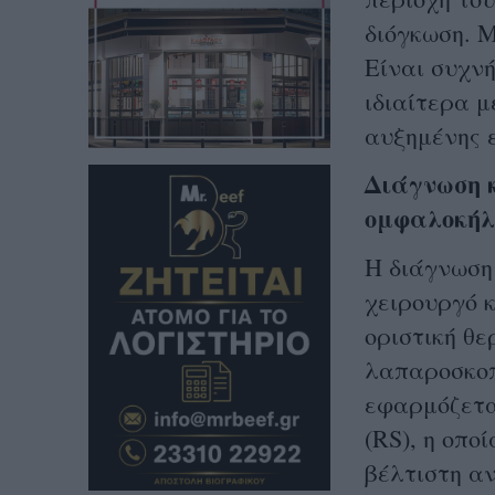
διόγκωση. Μ
Είναι συχνή
ιδιαίτερα 
αυξημένης ε
Διάγνωση 
ομφαλοκήλ
Η διάγνωση 
χειρουργό 
οριστική θε
λαπαροσκοπι
εφαρμόζετα
(RS), η οπο
βέλτιστη αν