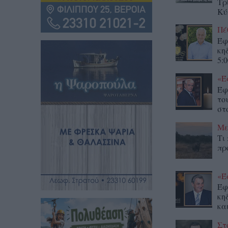
Τρ
Κύ
Πέ
Έφ
κη
5:0
«Έ
Έφ
το
στο
Με
Τι
πρ
«Έ
Έφ
κη
κα
Στ