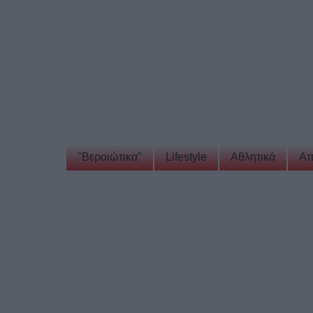
"Βεροιώτικα"
Lifestyle
Αθλητικά
Απ