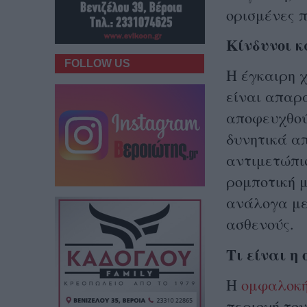
ορισμένες 
Κίνδυνοι 
FOLLOW US
Η έγκαιρη 
είναι απαρ
αποφευχθού
δυνητικά απ
αντιμετώπισ
ρομποτική μ
ανάλογα με
ασθενούς.
Τι είναι η
Η
ομφαλοκ
περιοχή το