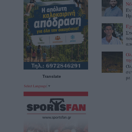
Νέ
Έν
Ημ
Έχ
Στ
το
απ
Ολ
τη
Όλ
συ
Translate
με
Select Language
▼