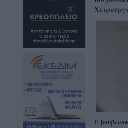
Χειρουργι
βουβωνο
Η