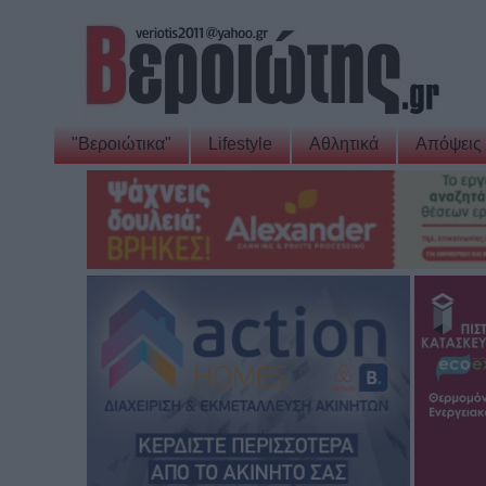
"Βεροιώτικα"
Lifestyle
Αθλητικά
Απόψεις