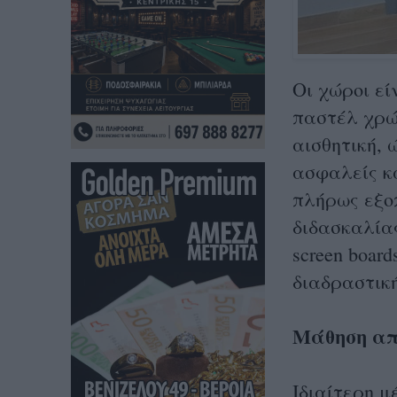
Οι χώροι εί
παστέλ χρώ
αισθητική, 
ασφαλείς κ
πλήρως εξο
διδασκαλίας
screen board
διαδραστικ
Μάθηση απ
Ιδιαίτερη μ