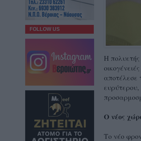
FOLLOW US
Η πολυετής 
οικογένειές
αποτέλεσε τ
ευρύτερου,
προσαρμοσμ
Ο νέος χώρ
Το νέο φρο