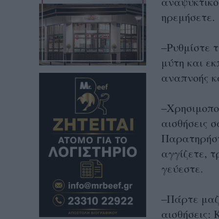
αναψυκτικό
ηρεμήσετε.
–Ρυθμίστε 
μύτη και ε
αναπνοής κα
–Χρησιμοποι
αισθήσεις σ
Παρατηρήστ
αγγίζετε, τ
γεύεστε.
–Πάρτε μαζ
αισθήσεις: