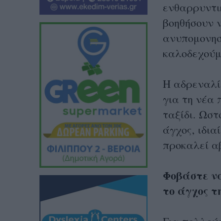
ενθαρρυντι
βοηθήσουν ν
ανυπομονησί
καλοδεχούμ
Η αδρεναλί
για τη νέα 
ταξίδι. Ωστ
άγχος, ιδια
προκαλεί α
Φοβάστε να
το άγχος τ