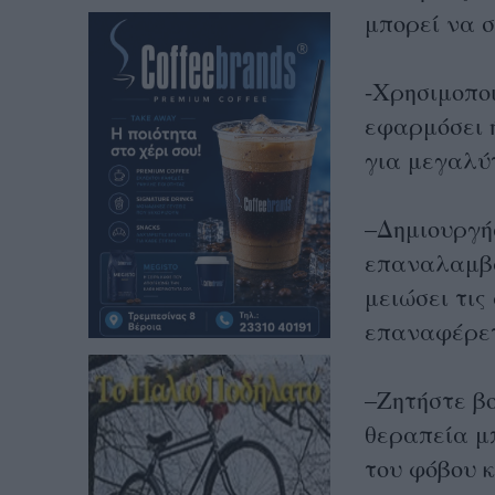
μπορεί να 
-Χρησιμοποι
εφαρμόσει ή
για μεγαλύ
–Δημιουργή
επαναλαμβα
μειώσει τις
επαναφέρετ
–Ζητήστε βο
θεραπεία μπ
του φόβου κ