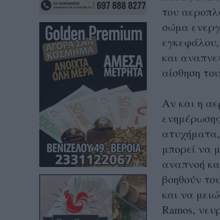
του αεροπλά
σώμα ενεργ
εγκεφάλου,
και αναπνε
αίσθηση του
Αν και η αε
ενημέρωσης
ατυχήματα,
μπορεί να μ
αναπνοή κα
βοηθούν του
και να μειώ
Ramos, νευρ