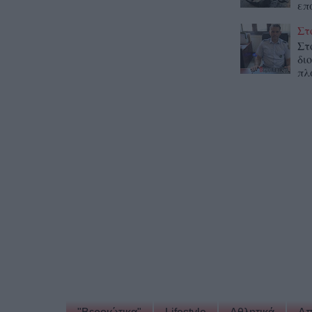
επ
Στ
Στ
δι
πλ