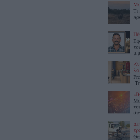
Με
Τι
πρ
Πέ
Έφ
το
μ.μ
Άν
λα
Pr
Τη
«Β
Με
το
συ
Δι
τρ
Θα