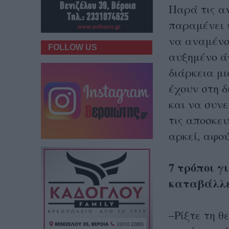
Παρά τις αν
παραμένει 
να αναμένο
FOLLOW US
αυξημένο ά
διάρκεια μι
έχουν στη δ
και να συνε
τις αποσκευ
αρκεί, αφού
7 τρόποι γ
καταβάλλ
–Ρίξτε τη 