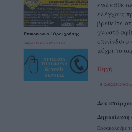
ενώ κάθε α
ελέγχους π
βρεθείτε στ
γνωστό σφίξ
Επικοινωνία / Όροι χρήσης
επικίνδυνο 
Διαβαστε αναλυτικά εδώ
μέχρι το αε
Πηγή
@
12/02/2025 02:00:00 μ
Δεν υπάρχου
Δημοσίευση 
Παρακαλούμε τα 