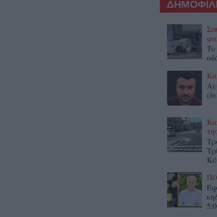
ΔΗΜΟΦΙΛΕ
Σο
φα
To
οδ
Κα
Αυ
(δε
Κα
τη
Τρ
Τρ
Κύ
Πέ
Έφ
κη
5:0