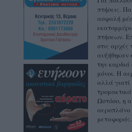
Για πολλούς
πτήσεις. Πα
ασφαλή μέσα
εκατομμύρι
πτήσεων. Ε
στις αρχές 
αυξήθηκαν 
την καρδιά 
μόνοι. Η αε
αλλά γιατί 
τρομακτικά
Ωστόσο, η α
αεροπλάνο 
μεταφοράς.