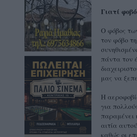
Γιατί φοβ
Ο φόβος των
τον φόβο τη
συνηθισμένο
πάντα τον 
διαχειριστο
μας να ξεπ
Η αεροφοβί
για πολλού
παραμένει 
αιτία αυτού
καθώς οι ε