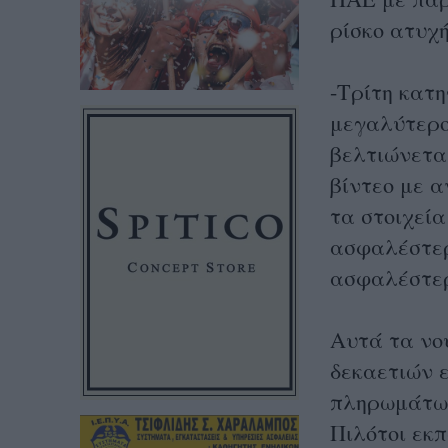
ρίσκο ατυχ
-Τρίτη κατη
μεγαλύτερο 
βελτιώνετα
βίντεο με α
τα στοιχεία
ασφαλέστερ
ασφαλέστε
Αυτά τα νο
δεκαετιών ε
πληρωμάτων
Πιλότοι εκπ