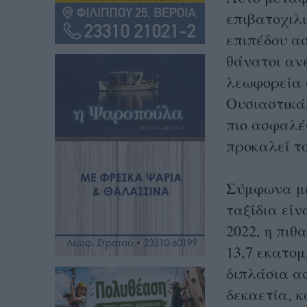
επιβατοχιλ
επιπέδου ασ
θάνατοι ανέ
λεωφορεία σ
Ουσιαστικά
πιο ασφαλές
προκαλεί τ
Σύμφωνα με
ταξίδια είν
2022, η πιθ
13,7 εκατομ
διπλάσια α
δεκαετία, κ