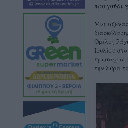
τραγούδι γ
Μια αξέχασ
διασκέδαση,
Όμιλος Ράχ
Ιουλίου στ
πρωταγωνισ
την λύρα τ