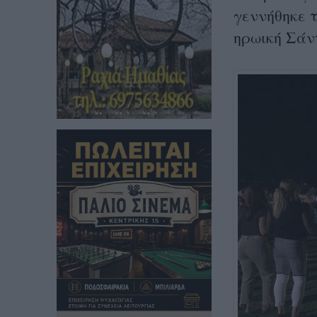
γεννήθηκε 
ηρωική Σάν