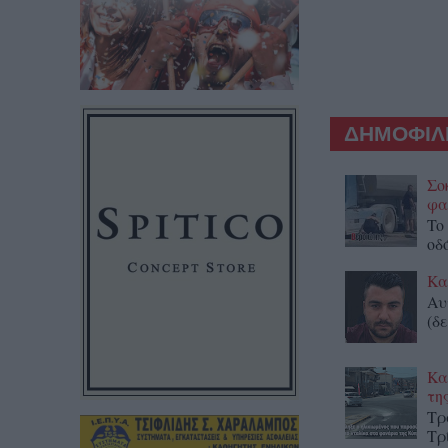
ΔΗΜΟΦΙΛΕ
Σο
φα
To
οδ
Κα
Αυ
(δε
Κα
τη
Τρ
Τρ