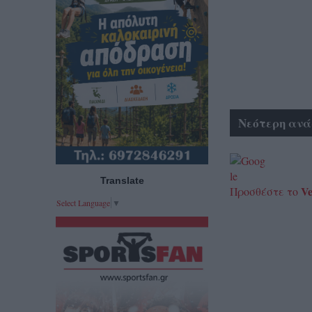
Νεότερη ανά
Translate
Ve
Προσθέστε το
Select Language
▼