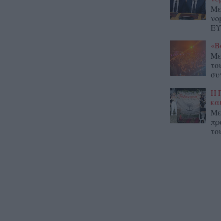
Με
νο
ΕΥ
«Β
Με
το
συ
Η 
κα
Με
πρ
το