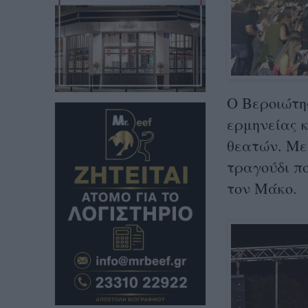
Ο Βεροιώτη
ερμηνείας κ
θεατών. Με
τραγούδι π
τον Μάκο.