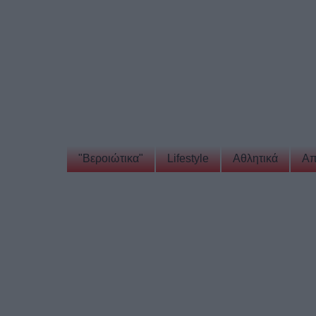
"Βεροιώτικα"
Lifestyle
Αθλητικά
Απ