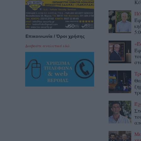
Κύ
Πέ
Έφ
κη
5:0
Επικοινωνία / Όροι χρήσης
«Έ
Διαβαστε αναλυτικά εδώ
Έφ
το
στο
Τρ
Θα
ξη
τρ
Έχ
Στ
το
απ
Με
νε