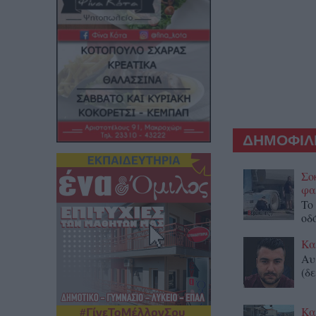
ΔΗΜΟΦΙΛΕ
Σο
φα
To
οδ
Κα
Αυ
(δε
Κα