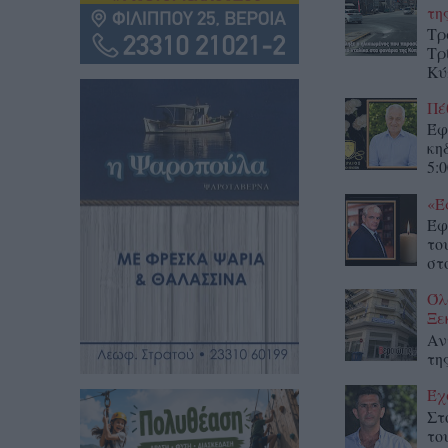
τη
Τρ
Τρ
Κύ
Πέ
Έφ
κη
5:0
«Έ
Έφ
το
στο
Όλ
Ξε
Αν
τη
Έχ
Στ
το