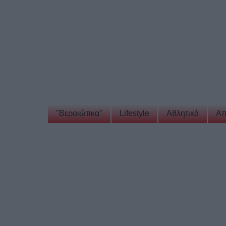
"Βεροιώτικα"
Lifestyle
Αθλητικά
Απ