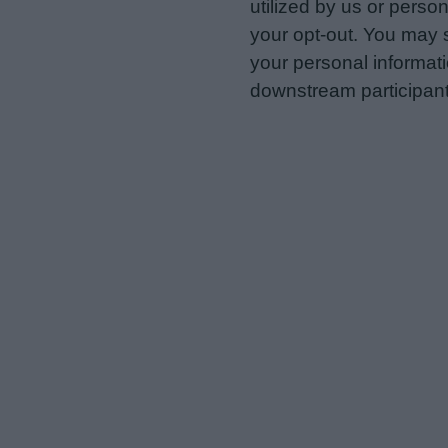
utilized by us or person
your opt-out. You may s
your personal informatio
downstream participant
us to third parties on t
may further disclose it t
Personal Data Processing 
I want to opt-out of the Sh
Opted In
I want to opt-out of the Sa
Opted In
I want to opt-out of proce
Advertising.
Opted In
I want to opt-out of Collec
of my Personal Data that Is
was collected.