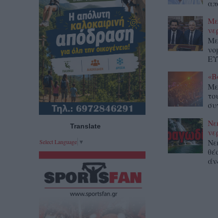
απ
Με
νε
Με
νο
ΕΥ
«Β
Με
το
συ
Νε
Translate
νε
Νε
Select Language
▼
θέ
άν