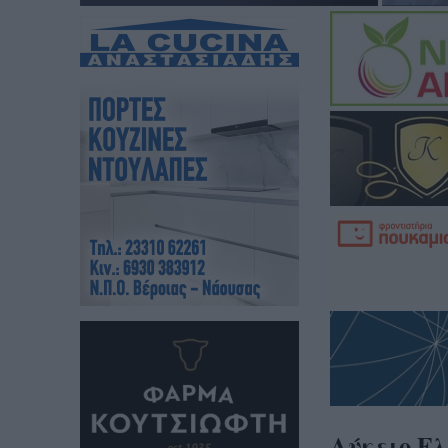
Λύκειο Ελ