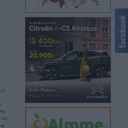
»
ν
ύ
ίχε
ε
τη
ν σε
της