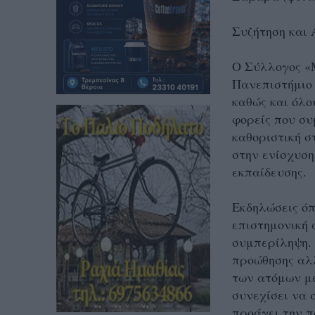
Συζήτηση και 
Ο Σύλλογος «
Πανεπιστήμιο 
καθώς και όλο
φορείς που συ
καθοριστική σ
στην ενίσχυση
εκπαίδευσης.
Εκδηλώσεις όπ
επιστημονική 
συμπερίληψη. 
προώθησης αλ
των ατόμων με
συνεχίσει να 
προάγει την π