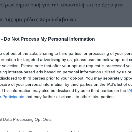
ιτέρως σημαντική για την αποστολή και το έργο μας.
α της ημερίδας περιλάμβανε:
ία της κας Χριστίνας Συριοπούλου-Δελλή,
 -
Do Not Process My Personal Information
ς Καθηγήτριας του Πανεπιστημίου Μακεδονίας, με θέ
to opt-out of the sale, sharing to third parties, or processing of your per
νεπιστημίων Φιλικών στον Αυτισμό και η Ένταξη
formation for targeted advertising by us, please use the below opt-out s
Αυτισμό στην Αγορά Εργασίας»
r selection. Please note that after your opt-out request is processed y
eing interest-based ads based on personal information utilized by us or
ό διακεκριμένους επιστήμονες:
disclosed to third parties prior to your opt-out. You may separately opt-
losure of your personal information by third parties on the IAB’s list of
. This information may also be disclosed by us to third parties on the
IA
τιστικού Φάσματος στην Ενηλικίωση: Προκλήσεις και
Participants
that may further disclose it to other third parties.
ς Ψυχολογικές Στρατηγικές» από την κα Στεργιανή
απληρώτρια Καθηγήτρια, ΠΔΜ
l Data Processing Opt Outs
ξιοποίησης της Τεχνητής Νοημοσύνης και της Τεχνολογ
ια τον Αυτισμό» από τους κ. Κωνσταντίνο-Φίλιππο