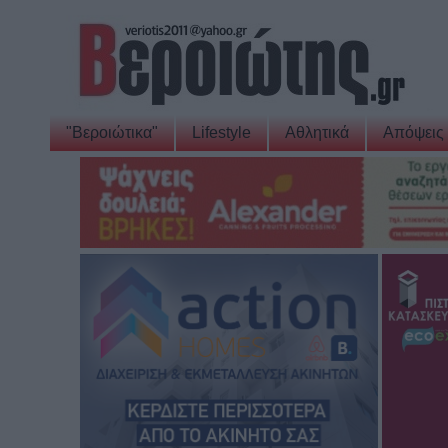
"Βεροιώτικα"
Lifestyle
Αθλητικά
Απόψεις