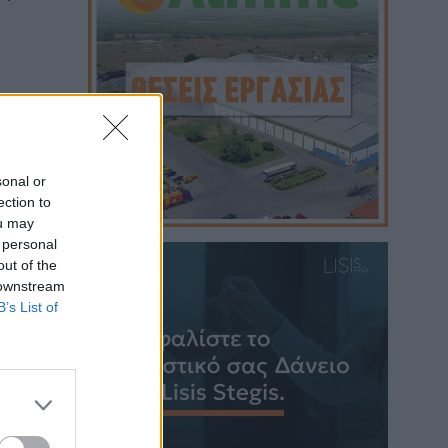
μα:
sonal or
ection to
ou may
 personal
out of the
 downstream
B’s List of
ίας