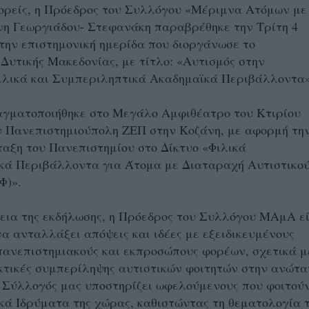
φορείς, η Πρόεδρος του Συλλόγου «Μέριμνα Ατόμων με
νη Γεωργιάδου- Στεφανάκη παραβρέθηκε την Τρίτη 4
στην επιστημονική ημερίδα που διοργάνωσε το
Δυτικής Μακεδονίας, με τίτλο: «Αυτισμός στην
Φιλικά και Συμπεριληπτικά Ακαδημαϊκά Περιβάλλοντα
αγματοποιήθηκε στο Μεγάλο Αμφιθέατρο του Κτιρίου
ν Πανεπιστημιούπολη ΖΕΠ στην Κοζάνη, με αφορμή τη
ταξη του Πανεπιστημίου στο Δίκτυο «Φιλικά
κά Περιβάλλοντα για Άτομα με Διαταραχή Αυτιστικο
Φ)».
εια της εκδήλωσης, η Πρόεδρος του Συλλόγου ΜΑμΑ ε
να ανταλλάξει απόψεις και ιδέες με εξειδικευμένους
πανεπιστημιακούς και εκπροσώπους φορέων, σχετικά μ
κτικές συμπερίληψης αυτιστικών φοιτητών στην ανώτα
 Σύλλογός μας υποστηρίζει ωφελούμενους που φοιτού
ά Ιδρύματα της χώρας, καθιστώντας τη θεματολογία 