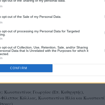
o opt-out of the Sharing of my personal data.
δευτικό Ειδικής Αγωγής) και Γεώργιο Φ. Φραγκούλη
In
ΔΜ)
o opt-out of the Sale of my Personal Data.
φορέων ΑμεΑ:
In
to opt-out of processing my Personal Data for Targeted
ης Εταιρείας Προστασίας Ατόμων με Αυτισμό Ν.
ing.
In
o opt-out of Collection, Use, Retention, Sale, and/or Sharing
αφύλη, Πρόεδρος του Συλλόγου Γονέων-Κηδεμόνων &
ersonal Data that Is Unrelated with the Purposes for which it
lected.
 με Αυτισμό Ν. Κοζάνης
In
ορία αυτιστικών φοιτητριών, με τίτλο:«(Συν)περιλήψε
CONFIRM
ριπατητικός διάλογος με την Κωνσταντίνα στο παρελθ
ο μέλλον»
: Κωνσταντίνος Γεωργίου (Επ. Καθηγητής),
-Φίλιππος Κόλλιας, Κωνσταντίνα Ηλία και Κωνσταντ
τριες)