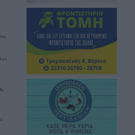
ία,
λει
η,
α