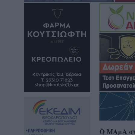
Ο ΜΑμΑ στ