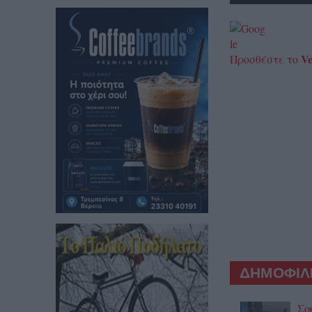
Ve
Προσθέστε το
ΔΗΜΟΦΙΛΕ
Σο