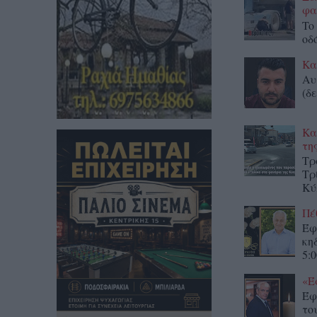
φα
To
οδ
Κα
Αυ
(δε
Κα
τη
Τρ
Τρ
Κύ
Πέ
Έφ
κη
5:0
«Έ
Έφ
το