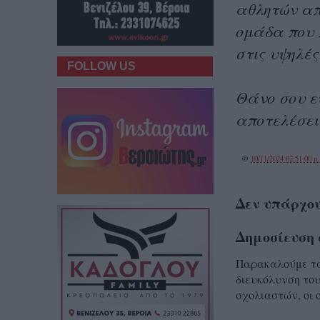
αθλητών απ
ομάδα που 
στις υψηλές
FOLLOW US
Θάνο σου ε
αποτελέσει
@
10/11/2024 02:51:00 μ
Δεν υπάρχου
Δημοσίευση 
Παρακαλούμε τα 
διευκόλυνση του
σχολιαστών, οι 