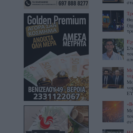
στο
Τρ
Θα
ξη
τρ
Έχ
Στ
το
απ
Με
νε
Με
νο
ΕΥ
«Β
Με
το
συ
Η 