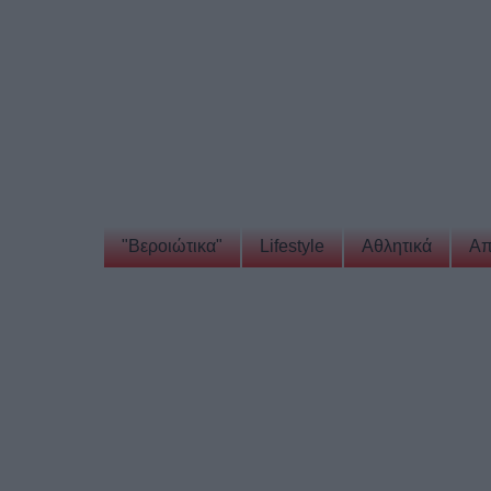
"Βεροιώτικα"
Lifestyle
Αθλητικά
Απ