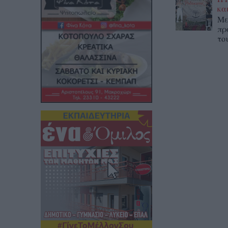
κα
Με
πρ
το