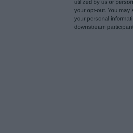
utilized by us or person
your opt-out. You may s
your personal informatio
downstream participant
us to third parties on t
may further disclose it t
Personal Data Processing 
I want to opt-out of the Sh
Opted In
I want to opt-out of the Sa
Opted In
I want to opt-out of proce
Advertising.
Opted In
I want to opt-out of Collec
of my Personal Data that Is
was collected.