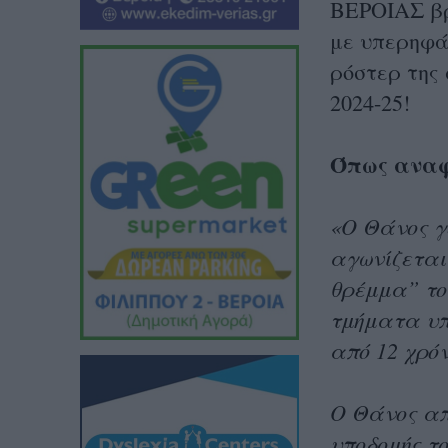
ΒΕΡΟΙΑΣ βρ
με υπερηφά
ρόστερ της 
2024-25!
Όπως αναφ
«Ο Θάνος γε
αγωνίζεται 
θρέμμα” το
τμήματα υπ
από 12 χρό
Ο Θάνος απ
υποδομής τ