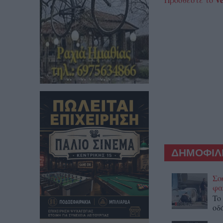
ΔΗΜΟΦΙΛΕ
Σο
φα
To
οδ