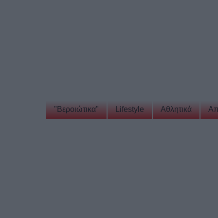
"Βεροιώτικα"
Lifestyle
Αθλητικά
Απ