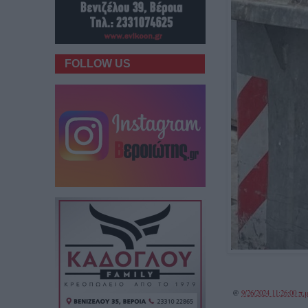
FOLLOW US
@
9/26/2024 11:26:00 π.μ