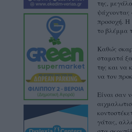
της, μεγάλα
ψάχνοντας ό
προσοχή. Η 
το βλέμμα τ
Καθώς σκαρ
σταματά ξα
της και να 
να τον προ
Είναι σαν ν
αιχμαλωτιστ
κοντοστέκετ
γάτας, αλλά
στα σκουπίδ