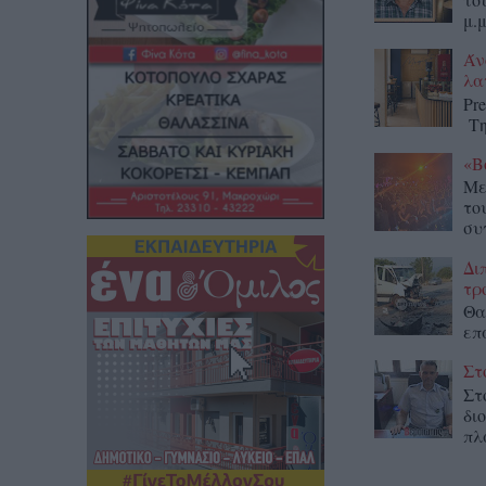
μ.μ
Άν
λα
Pr
Τη
«Β
Με
το
συ
Δι
τρ
Θα
επ
Στ
Στ
δι
πλ