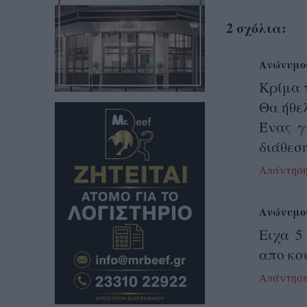
2 σχόλια:
Ανώνυμο
Κρίμα 
Θα ήθε
Ένας γ
διάθεση
Απάντησ
Ανώνυμο
Ειχα 5
απο κο
Απάντησ