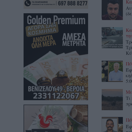
Κα
Αυ
(δε
Κα
τη
Τρ
Τρ
Κύ
Πέ
Έφ
κη
5:0
Με
Τι
πρ
Πέ
Έφ
το