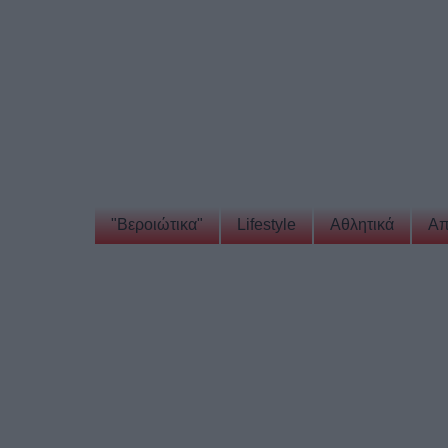
"Βεροιώτικα"
Lifestyle
Αθλητικά
Απ