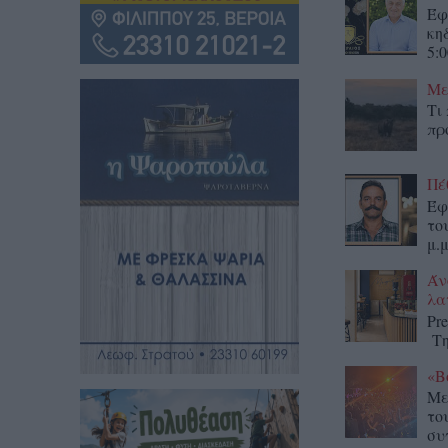
Έφ
κη
5:0
Με
Τι
πρ
Πέ
Έφ
το
μ.μ
Άν
λα
Pr
Τη
«Β
Με
το
συ