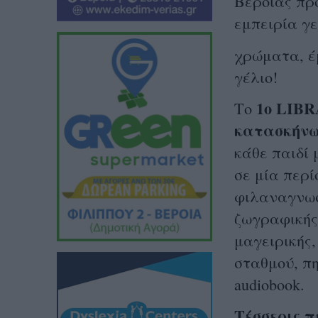
Βέροιας πρ
εμπειρία γε
χρώματα, έμ
γέλιο!
1ο LIB
Το
κατασκήνω
κάθε παιδί 
σε μία περ
φιλαναγνωσί
ζωγραφικής
μαγειρικής,
σταθμού, πη
audiobook.
Τέσσερις π