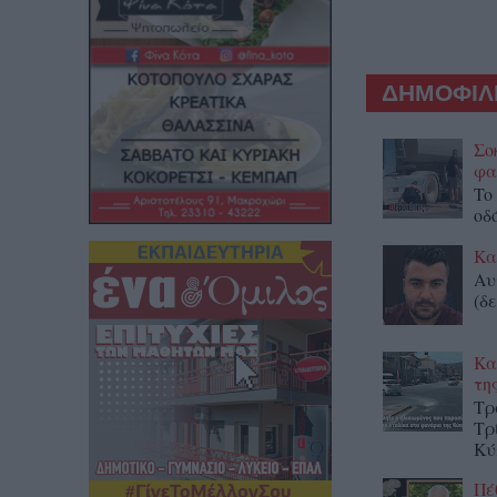
ΔΗΜΟΦΙΛΕ
Σο
φα
To
οδ
Κα
Αυ
(δε
Κα
τη
Τρ
Τρ
Κύ
Πέ