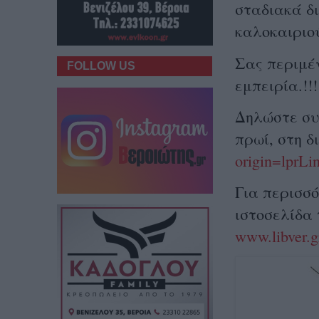
σταδιακά δι
καλοκαιριο
Σας περιμέ
FOLLOW US
εμπειρία.!!!
Δηλώστε συ
πρωί, στη 
origin=lprLi
Για περισσ
ιστοσελίδα 
www.libver.g