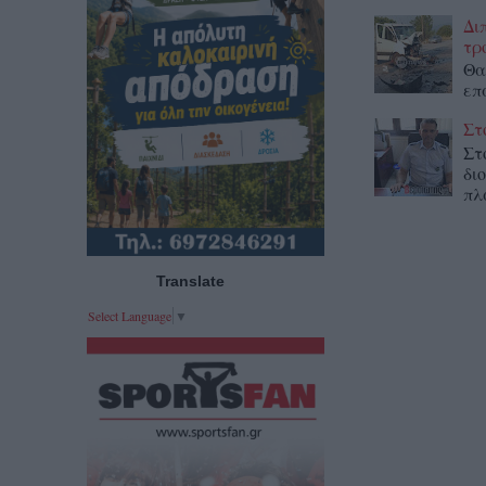
Δι
τρ
Θα
επ
Στ
Στ
δι
πλ
Translate
Select Language
▼